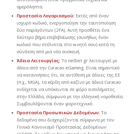
αμερόληπτα.
Προστασία Λογαριασμού:
Εκτός από έναν
ισχυρό κωδικό, ενεργοποίησε την ταυτοποίηση
δύο παραγόντων (2FA). Αυτή προσθέτει ένα
δεύτερο βήμα επιβεβαίωσης (συνήθως έναν
κωδικό που στέλνεται στο κινητό σου) κατά τη
σύνδεση από μια νέα συσκευή.
Άδεια Λειτουργίας:
Το netbet gr λειτουργεί με
άδεια από την Curacao eGaming. Είναι σημαντικό
να κατανοήσεις ότι, σε αντίθεση με άδειες της ΕΕ
(π.χ., MGA), τα κέρδη από καζίνο με άδεια Curacao
ενδέχεται να υπόκεινται σε φόρο εισοδήματος
στην Ελλάδα, σύμφωνα με την ελληνική νομοθεσία.
Συμβουλέψονται έναν φοροτεχνικό.
Προστασία Προσωπικών Δεδομένων:
Τα
δεδομένα σου διαχειρίζονται σύμφωνα με τον
Γενικό Κανονισμό Προστασίας Δεδομένων