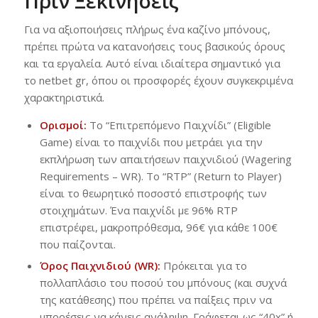
Πριν Ξεκινήσεις
Για να αξιοποιήσεις πλήρως ένα καζίνο μπόνους,
πρέπει πρώτα να κατανοήσεις τους βασικούς όρους
και τα εργαλεία. Αυτό είναι ιδιαίτερα σημαντικό για
το netbet gr, όπου οι προσφορές έχουν συγκεκριμένα
χαρακτηριστικά.
Ορισμοί:
Το “Επιτρεπόμενο Παιχνίδι” (Eligible
Game) είναι το παιχνίδι που μετράει για την
εκπλήρωση των απαιτήσεων παιχνιδιού (Wagering
Requirements – WR). Το “RTP” (Return to Player)
είναι το θεωρητικό ποσοστό επιστροφής των
στοιχημάτων. Ένα παιχνίδι με 96% RTP
επιστρέφει, μακροπρόθεσμα, 96€ για κάθε 100€
που παίζονται.
Όρος Παιχνιδιού (WR):
Πρόκειται για το
πολλαπλάσιο του ποσού του μπόνους (και συχνά
της κατάθεσης) που πρέπει να παίξεις πριν να
μπορέσεις να κάνεις ανάληψη. Γράφεται ως “40x” ή