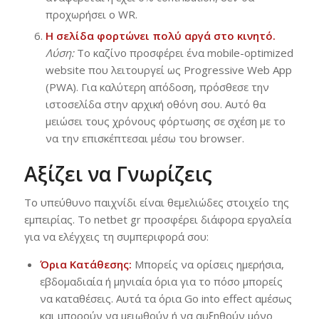
προχωρήσει ο WR.
Η σελίδα φορτώνει πολύ αργά στο κινητό.
Λύση:
Το καζίνο προσφέρει ένα mobile-optimized
website που λειτουργεί ως Progressive Web App
(PWA). Για καλύτερη απόδοση, πρόσθεσε την
ιστοσελίδα στην αρχική οθόνη σου. Αυτό θα
μειώσει τους χρόνους φόρτωσης σε σχέση με το
να την επισκέπτεσαι μέσω του browser.
Αξίζει να Γνωρίζεις
Το υπεύθυνο παιχνίδι είναι θεμελιώδες στοιχείο της
εμπειρίας. Το netbet gr προσφέρει διάφορα εργαλεία
για να ελέγχεις τη συμπεριφορά σου:
Όρια Κατάθεσης:
Μπορείς να ορίσεις ημερήσια,
εβδομαδιαία ή μηνιαία όρια για το πόσο μπορείς
να καταθέσεις. Αυτά τα όρια Go into effect αμέσως
και μπορούν να μειωθούν ή να αυξηθούν μόνο