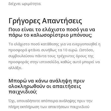
δείχνει ωριμότητα.
Γρήγορες Απαντήσεις
Ποιο είναι το ελάχιστο ποσό για να
πάρω το καλωσορίστριο μπόνους;
Το ελάχιστο ποσό κατάθεσης για να ενεργοποιηθεί η
προσφορά φτάνει συνήθως τα 10 ευρώ. Ωστόσο,
συμβουλεύσου πάντα τους τρέχοντες όρους της
προσφοράς στην ιστοσελίδα, καθώς αυτό μπορεί να
αλλάξει.
Μπορώ να κάνω ανάληψη πριν
ολοκληρωθούν οι απαιτήσεις
παιχνιδιού;
Όχι, οποιαδήποτε απόπειρα ανάληψης πριν την
πλήρη εκπλήρωση των απαιτήσεων παιχνιδιού