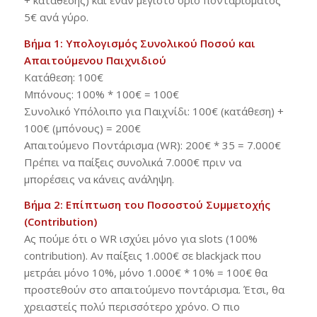
5€ ανά γύρο.
Βήμα 1: Υπολογισμός Συνολικού Ποσού και
Απαιτούμενου Παιχνιδιού
Κατάθεση: 100€
Μπόνους: 100% * 100€ = 100€
Συνολικό Υπόλοιπο για Παιχνίδι: 100€ (κατάθεση) +
100€ (μπόνους) = 200€
Απαιτούμενο Ποντάρισμα (WR): 200€ * 35 = 7.000€
Πρέπει να παίξεις συνολικά 7.000€ πριν να
μπορέσεις να κάνεις ανάληψη.
Βήμα 2: Επίπτωση του Ποσοστού Συμμετοχής
(Contribution)
Ας πούμε ότι ο WR ισχύει μόνο για slots (100%
contribution). Αν παίξεις 1.000€ σε blackjack που
μετράει μόνο 10%, μόνο 1.000€ * 10% = 100€ θα
προστεθούν στο απαιτούμενο ποντάρισμα. Έτσι, θα
χρειαστείς πολύ περισσότερο χρόνο. Ο πιο