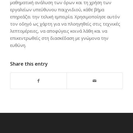
μαθηματική ανάλυση των όρων και τη χρήση των
εργαλείων υπεύθυνου παιχνιδιού, κάθε βήμα
επηρεάζει την τελική εμπειρία. Χρησιμοποίησε αυτόν
τον οδηγό ως χάρτη για να πλοηγηθείς στις τεχνικές
λεπτομέρειες, να αποφύγεις κοινά λάθη και να
επικεντρωθείς στη διασκέδαση με γνώμονα την
ευθύνη.
Share this entry