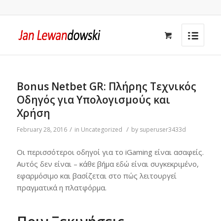
Bonus Netbet GR: Πλήρης Τεχνικός
Οδηγός για Υπολογισμούς και
Χρήση
/
/
February 28, 2016
in
Uncategorized
by
superuser3433d
Οι περισσότεροι οδηγοί για το iGaming είναι ασαφείς.
Αυτός δεν είναι – κάθε βήμα εδώ είναι συγκεκριμένο,
εφαρμόσιμο και βασίζεται στο πώς λειτουργεί
πραγματικά η πλατφόρμα.