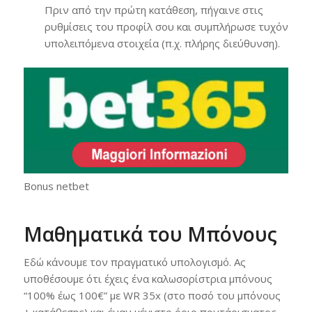
Πριν από την πρώτη κατάθεση, πήγαινε στις
ρυθμίσεις του προφίλ σου και συμπλήρωσε τυχόν
υπολειπόμενα στοιχεία (π.χ. πλήρης διεύθυνση).
Bonus netbet
Μαθηματικά του Μπόνους
Εδώ κάνουμε τον πραγματικό υπολογισμό. Ας
υποθέσουμε ότι έχεις ένα καλωσορίστρια μπόνους
“100% έως 100€” με WR 35x (στο ποσό του μπόνους
+ κατάθεσης) και έναν μέγιστο όριο ποντάρισματος