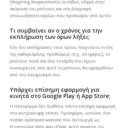
(Wagering Requirements) συνήθως οδηγεί στην
ακύρωση του μπόνους και στη διαγραφή
οποιωνδήποτε κερδών που προέκυψαν από αυτόν.
Τι συμβαίνει αν ο χρόνος για την
εκπλήρωση των όρων λήξει;
Εάν δεν εκπληρώσεις τους όρους παιχνιδιού εντός
της καθορισμένης προθεσμίας (π.χ., 30 ημέρες), το
μπόνους ποσό και όλα τα κέρδη που έχουν
συσσωρευτεί από αυτό το μπόνους θα αφαιρεθούν
από τον λογαριασμό σου.
Υπάρχει επίσημη εφαρμογή για
κινητά στο Google Play ή App Store;
Η πλατφόρμα δεν διαθέτει πάντα επίσημη εφαρμογή
στα κεντρικά app stores. Προσφέρει, ωστόσο, ένα
mobile-optimized website που λειτουργεί ως
Progressive Web App (PWA). Αυτό σημαίνει ότι