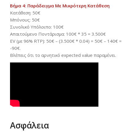
Βήμα 4: Παράδειγμα Με Μικρότερη Κατάθεση
Κατάθεση: 50€
Μπόνους: 50€
Συνολικό Υπόλοιπο: 100€
Απαιτούμενο Ποντάρισμα: 100€ * 35 = 3.500€
EV (με 96% RTP): 50€ – (3.500€ * 0.04) = 50€ – 140€ =
-90€.
Βλέπεις ότι το αρνητικό expected value παραμένει.
Ασφάλεια