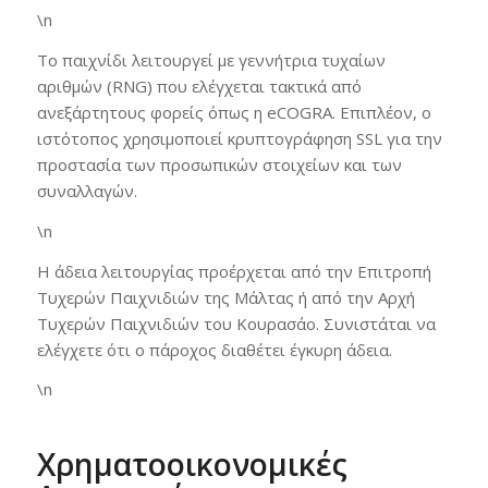
\n
Το παιχνίδι λειτουργεί με γεννήτρια τυχαίων
αριθμών (RNG) που ελέγχεται τακτικά από
ανεξάρτητους φορείς όπως η eCOGRA. Επιπλέον, ο
ιστότοπος χρησιμοποιεί κρυπτογράφηση SSL για την
προστασία των προσωπικών στοιχείων και των
συναλλαγών.
\n
Η άδεια λειτουργίας προέρχεται από την Επιτροπή
Τυχερών Παιχνιδιών της Μάλτας ή από την Αρχή
Τυχερών Παιχνιδιών του Κουρασάο. Συνιστάται να
ελέγχετε ότι ο πάροχος διαθέτει έγκυρη άδεια.
\n
Χρηματοοικονομικές