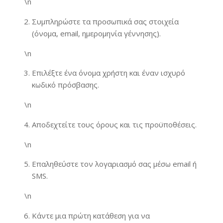
\n
Συμπληρώστε τα προσωπικά σας στοιχεία
(όνομα, email, ημερομηνία γέννησης).
\n
Επιλέξτε ένα όνομα χρήστη και έναν ισχυρό
κωδικό πρόσβασης.
\n
Αποδεχτείτε τους όρους και τις προϋποθέσεις.
\n
Επαληθεύστε τον λογαριασμό σας μέσω email ή
SMS.
\n
Κάντε μια πρώτη κατάθεση για να