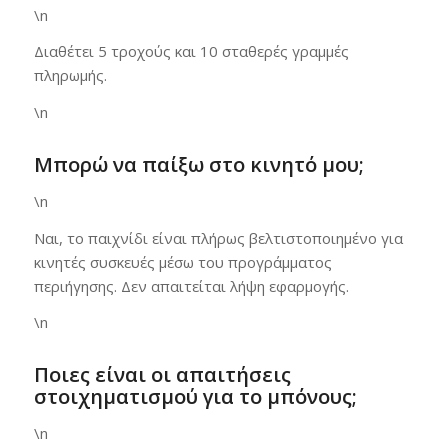
\n
Διαθέτει 5 τροχούς και 10 σταθερές γραμμές
πληρωμής.
\n
Μπορώ να παίξω στο κινητό μου;
\n
Ναι, το παιχνίδι είναι πλήρως βελτιστοποιημένο για
κινητές συσκευές μέσω του προγράμματος
περιήγησης. Δεν απαιτείται λήψη εφαρμογής.
\n
Ποιες είναι οι απαιτήσεις
στοιχηματισμού για το μπόνους;
\n