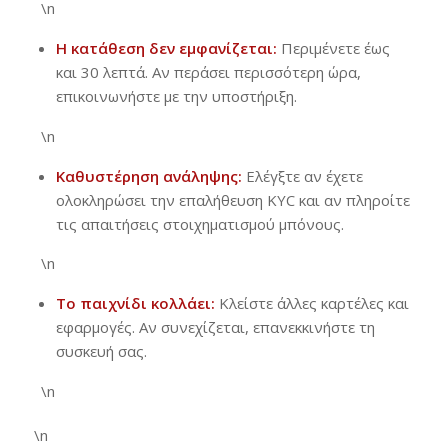
\n
Η κατάθεση δεν εμφανίζεται:
Περιμένετε έως
και 30 λεπτά. Αν περάσει περισσότερη ώρα,
επικοινωνήστε με την υποστήριξη.
\n
Καθυστέρηση ανάληψης:
Ελέγξτε αν έχετε
ολοκληρώσει την επαλήθευση KYC και αν πληροίτε
τις απαιτήσεις στοιχηματισμού μπόνους.
\n
Το παιχνίδι κολλάει:
Κλείστε άλλες καρτέλες και
εφαρμογές. Αν συνεχίζεται, επανεκκινήστε τη
συσκευή σας.
\n
\n