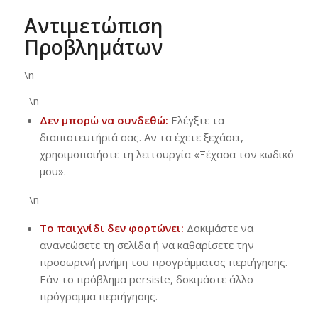
Αντιμετώπιση
Προβλημάτων
\n
\n
Δεν μπορώ να συνδεθώ:
Ελέγξτε τα
διαπιστευτήριά σας. Αν τα έχετε ξεχάσει,
χρησιμοποιήστε τη λειτουργία «Ξέχασα τον κωδικό
μου».
\n
Το παιχνίδι δεν φορτώνει:
Δοκιμάστε να
ανανεώσετε τη σελίδα ή να καθαρίσετε την
προσωρινή μνήμη του προγράμματος περιήγησης.
Εάν το πρόβλημα persiste, δοκιμάστε άλλο
πρόγραμμα περιήγησης.