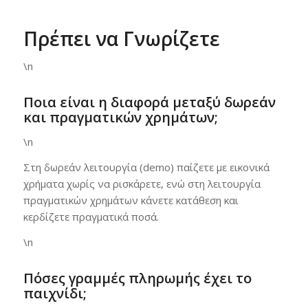
Πρέπει να Γνωρίζετε
\n
Ποια είναι η διαφορά μεταξύ δωρεάν
και πραγματικών χρημάτων;
\n
Στη δωρεάν λειτουργία (demo) παίζετε με εικονικά
χρήματα χωρίς να ρισκάρετε, ενώ στη λειτουργία
πραγματικών χρημάτων κάνετε κατάθεση και
κερδίζετε πραγματικά ποσά.
\n
Πόσες γραμμές πληρωμής έχει το
παιχνίδι;