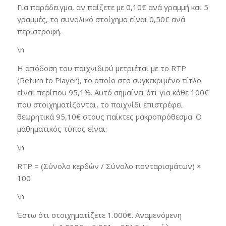
Για παράδειγμα, αν παίζετε με 0,10€ ανά γραμμή και 5
γραμμές, το συνολικό στοίχημα είναι 0,50€ ανά
περιστροφή.
\n
Η απόδοση του παιχνιδιού μετριέται με το RTP
(Return to Player), το οποίο στο συγκεκριμένο τίτλο
είναι περίπου 95,1%. Αυτό σημαίνει ότι για κάθε 100€
που στοιχηματίζονται, το παιχνίδι επιστρέφει
θεωρητικά 95,10€ στους παίκτες μακροπρόθεσμα. Ο
μαθηματικός τύπος είναι:
\n
RTP = (Σύνολο κερδών / Σύνολο πονταρισμάτων) ×
100
\n
Έστω ότι στοιχηματίζετε 1.000€. Αναμενόμενη