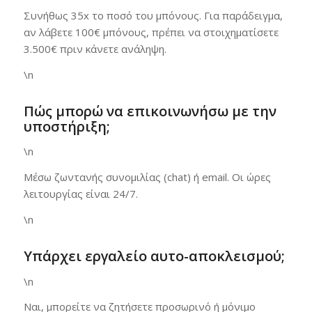
Συνήθως 35x το ποσό του μπόνους. Για παράδειγμα,
αν λάβετε 100€ μπόνους, πρέπει να στοιχηματίσετε
3.500€ πριν κάνετε ανάληψη.
\n
Πώς μπορώ να επικοινωνήσω με την
υποστήριξη;
\n
Μέσω ζωντανής συνομιλίας (chat) ή email. Οι ώρες
λειτουργίας είναι 24/7.
\n
Υπάρχει εργαλείο αυτο-αποκλεισμού;
\n
Ναι, μπορείτε να ζητήσετε προσωρινό ή μόνιμο