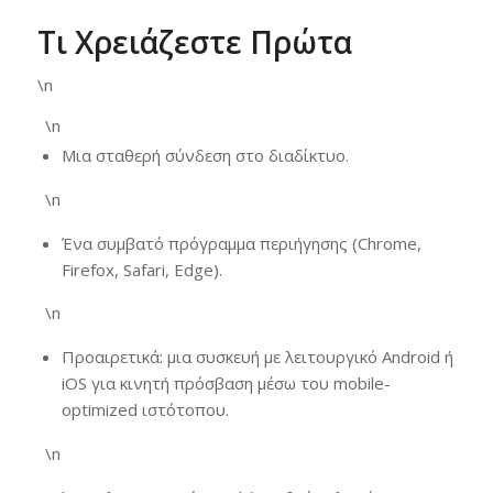
Τι Χρειάζεστε Πρώτα
\n
\n
Μια σταθερή σύνδεση στο διαδίκτυο.
\n
Ένα συμβατό πρόγραμμα περιήγησης (Chrome,
Firefox, Safari, Edge).
\n
Προαιρετικά: μια συσκευή με λειτουργικό Android ή
iOS για κινητή πρόσβαση μέσω του mobile-
optimized ιστότοπου.
\n