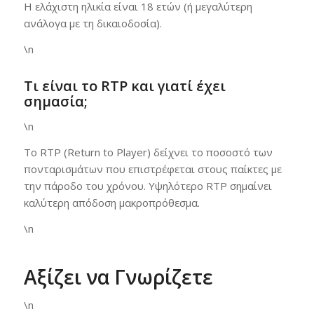
Η ελάχιστη ηλικία είναι 18 ετών (ή μεγαλύτερη
ανάλογα με τη δικαιοδοσία).
\n
Τι είναι το RTP και γιατί έχει
σημασία;
\n
Το RTP (Return to Player) δείχνει το ποσοστό των
πονταρισμάτων που επιστρέφεται στους παίκτες με
την πάροδο του χρόνου. Υψηλότερο RTP σημαίνει
καλύτερη απόδοση μακροπρόθεσμα.
\n
Αξίζει να Γνωρίζετε
\n