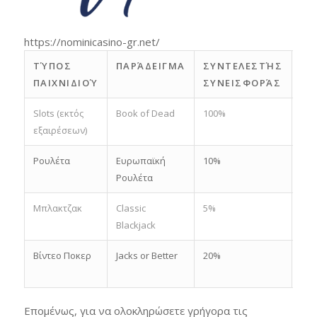
https://nominicasino-gr.net/
ΤΎΠΟΣ
ΠΑΡΆΔΕΙΓΜΑ
ΣΥΝΤΕΛΕΣΤΉΣ
ΠΏ
ΠΑΙΧΝΙΔΙΟΎ
ΣΥΝΕΙΣΦΟΡΆΣ
ΥΠ
Slots (εκτός
Book of Dead
100%
Στο
εξαιρέσεων)
προ
Ρουλέτα
Ευρωπαϊκή
10%
Στο
Ρουλέτα
προ
Μπλακτζακ
Classic
5%
Στο
Blackjack
προ
Βίντεο Ποκερ
Jacks or Better
20%
Στο
προ
Επομένως, για να ολοκληρώσετε γρήγορα τις