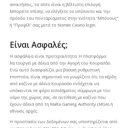
απαιτήσεις, τα slots είναι η βέλτιστη επιλογή.
Μπορείτε επίσης να ελέγξετε το υπόλοιπο και την
πρόοδο του πονταρίσματος στην ενότητα “Μπόνους”
ή “Προφίλ” σας μετά το Nomini Casino login.
Είναι Ασφαλές;
Η ασφάλεια είναι προτεραιότητα. Η πλατφόρμα
λειτουργεί με άδεια από την Αγορή του Κουρασάο.
Ενώ αυτό διασφαλίζει μια βασική ρυθμιστική
εποπτεία, είναι σημαντικό να γνωρίζετε ότι τα κέρδη
από καζίνο με άδεια Κουρασάο ενδέχεται να
υπόκεινται σε φόρο εισοδήματος σύμφωνα με τον
νόμο της χώρας σας, σε αντίθεση με καζίνο που
έχουν άδεια από τη Malta Gaming Authority (MGA) ή
εθνικές αρχές.
Η προστασία των δεδομένων σας υποστηρίζεται από