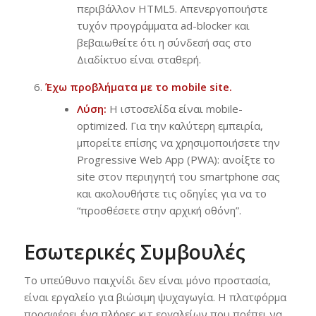
περιβάλλον HTML5. Απενεργοποιήστε
τυχόν προγράμματα ad-blocker και
βεβαιωθείτε ότι η σύνδεσή σας στο
Διαδίκτυο είναι σταθερή.
Έχω προβλήματα με το mobile site.
Λύση:
Η ιστοσελίδα είναι mobile-
optimized. Για την καλύτερη εμπειρία,
μπορείτε επίσης να χρησιμοποιήσετε την
Progressive Web App (PWA): ανοίξτε το
site στον περιηγητή του smartphone σας
και ακολουθήστε τις οδηγίες για να το
“προσθέσετε στην αρχική οθόνη”.
Εσωτερικές Συμβουλές
Το υπεύθυνο παιχνίδι δεν είναι μόνο προστασία,
είναι εργαλείο για βιώσιμη ψυχαγωγία. Η πλατφόρμα
προσφέρει ένα πλήρες κιτ εργαλείων που πρέπει να