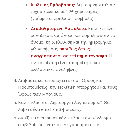
Κωδικός Πρόσβασης:
Δημιουργήστε έναν
ισχυρό κωδικό με 12+ χαρακτήρες
(γράμματα, αριθμούς, σύμβολα).
Διαβαθμισμένη Ασφάλεια:
Επιλέξτε ένα
μοναδικό ψευδώνυμο και συμπληρώστε το
όνομα, τη διεύθυνση και την ημερομηνία
γέννησής σας
ακριβώς όπως
αναγράφονται σε επίσημα έγγραφα
. Η
αντιστοίχιση είναι απαραίτητη για
μελλοντικές αναλήψεις.
Διαβάστε και αποδεχτείτε τους Όρους και
Προϋποθέσεις, την Πολιτική Απορρήτου και τους
Όρους των Μπόνους.
Κάντε κλικ στο “Δημιουργία Λογαριασμού”. Θα
λάβετε ένα email επιβεβαίωσης.
Ανοίξτε το email και κάντε κλικ στον σύνδεσμο
επιβεβαίωσης για να ενεργοποιήσετε τον