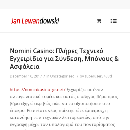
Nomini Casino: Πλήρες Τεχνικό
Εγχειρίδιο για Σύνδεση, Μπόνους &
Ασφάλεια
/
/
December 10, 2017
in
Uncategorized
by
superuser3433d
https://nominicasino-gr.net/
ξεχωρίζει σε έναν
ανταγωνιστικό τομέα, και αυτός ο οδηγός βήμα προς
βήμα εξηγεί ακριβώς πώς να το αξιοποιήσετε στο
έπακρο. Είτε είστε νέος παίκτης είτε έμπειρος, η
κατανόηση των τεχνικών λεπτομερειών, από την
εγγραφή μέχρι τον υπολογισμό του πονταρίσματος