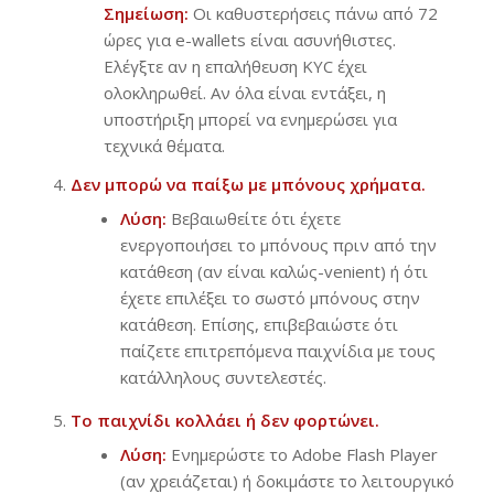
Σημείωση:
Οι καθυστερήσεις πάνω από 72
ώρες για e-wallets είναι ασυνήθιστες.
Ελέγξτε αν η επαλήθευση KYC έχει
ολοκληρωθεί. Αν όλα είναι εντάξει, η
υποστήριξη μπορεί να ενημερώσει για
τεχνικά θέματα.
Δεν μπορώ να παίξω με μπόνους χρήματα.
Λύση:
Βεβαιωθείτε ότι έχετε
ενεργοποιήσει το μπόνους πριν από την
κατάθεση (αν είναι καλώς-venient) ή ότι
έχετε επιλέξει το σωστό μπόνους στην
κατάθεση. Επίσης, επιβεβαιώστε ότι
παίζετε επιτρεπόμενα παιχνίδια με τους
κατάλληλους συντελεστές.
Το παιχνίδι κολλάει ή δεν φορτώνει.
Λύση:
Ενημερώστε το Adobe Flash Player
(αν χρειάζεται) ή δοκιμάστε το λειτουργικό