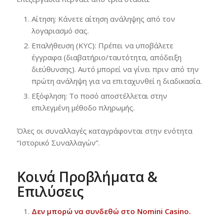
Αίτηση: Κάνετε αίτηση ανάληψης από τον
λογαριασμό σας.
Επαλήθευση (KYC): Πρέπει να υποβάλετε
έγγραφα (διαβατήριο/ταυτότητα, απόδειξη
διεύθυνσης). Αυτό μπορεί να γίνει πριν από την
πρώτη ανάληψη για να επιταχυνθεί η διαδικασία.
Εξόφληση: Το ποσό αποστέλλεται στην
επιλεγμένη μέθοδο πληρωμής.
Όλες οι συναλλαγές καταγράφονται στην ενότητα
“Ιστορικό Συναλλαγών”.
Κοινά Προβλήματα &
Επιλύσεις
Δεν μπορώ να συνδεθώ στο Nomini Casino.