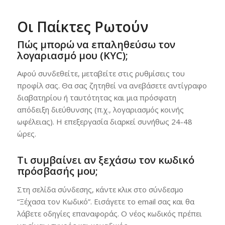
Οι Παίκτες Ρωτούν
Πώς μπορώ να επαληθεύσω τον
λογαριασμό μου (KYC);
Αφού συνδεθείτε, μεταβείτε στις ρυθμίσεις του
προφίλ σας. Θα σας ζητηθεί να ανεβάσετε αντίγραφο
διαβατηρίου ή ταυτότητας και μια πρόσφατη
απόδειξη διεύθυνσης (π.χ., λογαριασμός κοινής
ωφέλειας). Η επεξεργασία διαρκεί συνήθως 24-48
ώρες.
Τι συμβαίνει αν ξεχάσω τον κωδικό
πρόσβασής μου;
Στη σελίδα σύνδεσης, κάντε κλικ στο σύνδεσμο
“Ξέχασα τον Κωδικό”. Εισάγετε το email σας και θα
λάβετε οδηγίες επαναφοράς. Ο νέος κωδικός πρέπει