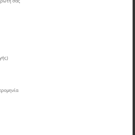
πρώτη σας
γής)
μερομηνία