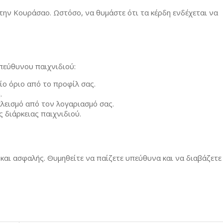
 την Κουράσαο. Ωστόσο, να θυμάστε ότι τα κέρδη ενδέχεται να
υπεύθυνου παιχνιδιού:
ίο όριο από το προφίλ σας.
.
λεισμό από τον λογαριασμό σας.
 διάρκειας παιχνιδιού.
 και ασφαλής. Θυμηθείτε να παίζετε υπεύθυνα και να διαβάζετ