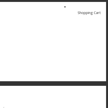
Shopping Cart