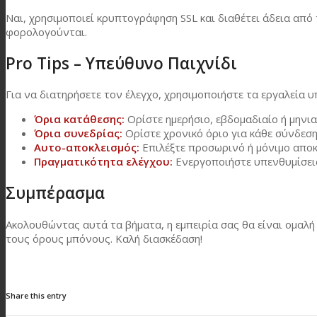
Ναι, χρησιμοποιεί κρυπτογράφηση SSL και διαθέτει άδεια από
φορολογούνται.
Pro Tips – Υπεύθυνο Παιχνίδι
Για να διατηρήσετε τον έλεγχο, χρησιμοποιήστε τα εργαλεία 
Όρια κατάθεσης:
Ορίστε ημερήσιο, εβδομαδιαίο ή μηνια
Όρια συνεδρίας:
Ορίστε χρονικό όριο για κάθε σύνδεση
Αυτο-αποκλεισμός:
Επιλέξτε προσωρινό ή μόνιμο αποκ
Πραγματικότητα ελέγχου:
Ενεργοποιήστε υπενθυμίσεις
Συμπέρασμα
Ακολουθώντας αυτά τα βήματα, η εμπειρία σας θα είναι ομαλή
τους όρους μπόνους. Καλή διασκέδαση!
Share this entry