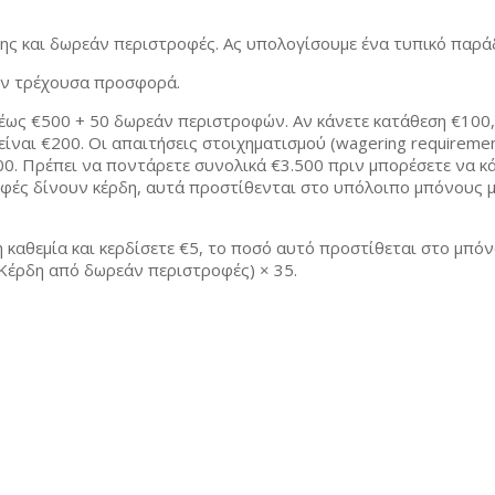
 και δωρεάν περιστροφές. Ας υπολογίσουμε ένα τυπικό παράδ
την τρέχουσα προσφορά.
έως €500 + 50 δωρεάν περιστροφών. Αν κάνετε κατάθεση €100,
ίναι €200. Οι απαιτήσεις στοιχηματισμού (wagering requiremen
00. Πρέπει να ποντάρετε συνολικά €3.500 πριν μπορέσετε να κ
φές δίνουν κέρδη, αυτά προστίθενται στο υπόλοιπο μπόνους μ
 καθεμία και κερδίσετε €5, το ποσό αυτό προστίθεται στο μπόν
 Κέρδη από δωρεάν περιστροφές) × 35.