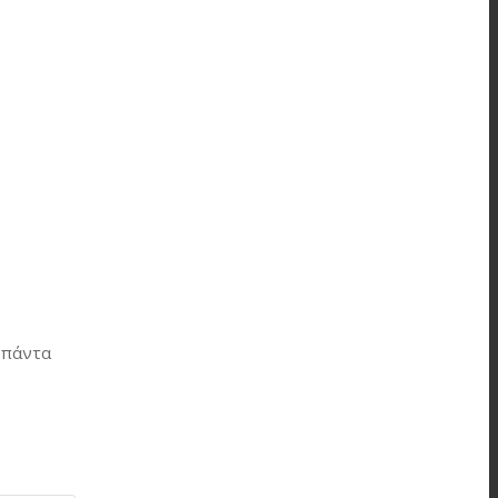
ε πάντα