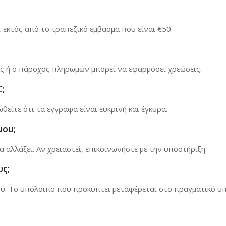
 εκτός από το τραπεζικό έμβασμα που είναι €50.
ας ή ο πάροχος πληρωμών μπορεί να εφαρμόσει χρεώσεις.
;
ίτε ότι τα έγγραφα είναι ευκρινή και έγκυρα.
μου;
α αλλάξει. Αν χρειαστεί, επικοινωνήστε με την υποστήριξη.
ς;
ού. Το υπόλοιπο που προκύπτει μεταφέρεται στο πραγματικό υ