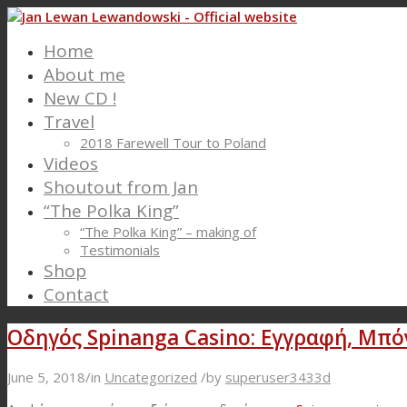
Home
About me
New CD !
Travel
2018 Farewell Tour to Poland
Videos
Shoutout from Jan
“The Polka King”
“The Polka King” – making of
Testimonials
Shop
Contact
Οδηγός Spinanga Casino: Εγγραφή, Μπ
June 5, 2018
/
in
Uncategorized
/
by
superuser3433d