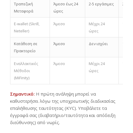
Τραπεζική
Άμεσο έως 24
2-5 εργάσιμες
20€
Μεταφορά
ώρες
E-wallet (Skrill,
Άμεσο
Μέχρι 24
10€
Neteller)
ώρες
Κατάθεση σε
Άμεσο
Δεν ισχύει
10€
Πρακτορείο
Εναλλακτικές
Άμεσο
Μέχρι 24
10€
Μέθοδοι
ώρες
(MiFinity)
Σημαντικό:
Η πρώτη ανάληψη μπορεί να
καθυστερήσει λόγω της υποχρεωτικής διαδικασίας
επαλήθευσης ταυτότητας (KYC). Υποβάλετε τα
έγγραφά σας (διαβατήριο/ταυτότητα και απόδειξη
διεύθυνσης) από νωρίς.