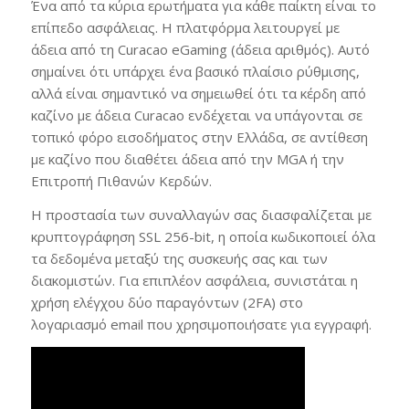
Ένα από τα κύρια ερωτήματα για κάθε παίκτη είναι το
επίπεδο ασφάλειας. Η πλατφόρμα λειτουργεί με
άδεια από τη Curacao eGaming (άδεια αριθμός). Αυτό
σημαίνει ότι υπάρχει ένα βασικό πλαίσιο ρύθμισης,
αλλά είναι σημαντικό να σημειωθεί ότι τα κέρδη από
καζίνο με άδεια Curacao ενδέχεται να υπάγονται σε
τοπικό φόρο εισοδήματος στην Ελλάδα, σε αντίθεση
με καζίνο που διαθέτει άδεια από την MGA ή την
Επιτροπή Πιθανών Κερδών.
Η προστασία των συναλλαγών σας διασφαλίζεται με
κρυπτογράφηση SSL 256-bit, η οποία κωδικοποιεί όλα
τα δεδομένα μεταξύ της συσκευής σας και των
διακομιστών. Για επιπλέον ασφάλεια, συνιστάται η
χρήση ελέγχου δύο παραγόντων (2FA) στο
λογαριασμό email που χρησιμοποιήσατε για εγγραφή.