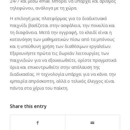
24/7 και μέσω email. Μπορεί να υπάρχει και αριθμός
τηλεφώνου, ανάλογα με τη χώρα.
Η επιλογή μιας πλατφόρμας για το διαδικτυακό
παιχνίδι βασίζεται στην ασφάλεια, την ποικιλία και
τη διαφάνεια. Μετά την εγγραφή, το κλειδί είναι η
κατανόηση των μαθηματικών πίσω από τα μπόνους
και η υπεύθυνη χρήση των διαθέσιμων εργαλείων.
Εξερευνήστε πρώτα τις δωρεάν λειτουργίες των
παιχνιδιών για να εξοικειωθείτε, ορίστε πραγματικά
όρια και επικεντρωθείτε στην απόλαυση της
διαδικασίας. Η τεχνολογία υπάρχει για να κάνει την
εμπειρία απρόσκοπτη, αλλά ο τελικός έλεγχος είναι
πάντα στα χέρια του παίκτη.
Share this entry