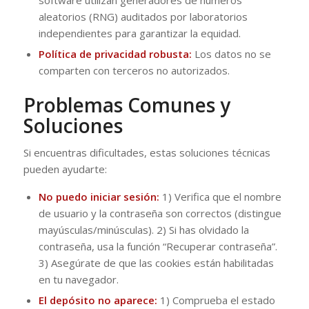
aleatorios (RNG) auditados por laboratorios
independientes para garantizar la equidad.
Política de privacidad robusta:
Los datos no se
comparten con terceros no autorizados.
Problemas Comunes y
Soluciones
Si encuentras dificultades, estas soluciones técnicas
pueden ayudarte:
No puedo iniciar sesión:
1) Verifica que el nombre
de usuario y la contraseña son correctos (distingue
mayúsculas/minúsculas). 2) Si has olvidado la
contraseña, usa la función “Recuperar contraseña”.
3) Asegúrate de que las cookies están habilitadas
en tu navegador.
El depósito no aparece:
1) Comprueba el estado