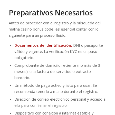
Preparativos Necesarios
Antes de proceder con el registro y la búsqueda del
malina casino bonus code, es esencial contar con lo
siguiente para un proceso fluido:
Documentos de identificación:
DNI o pasaporte
válido y vigente. La verificación KYC es un paso
obligatorio.
Comprobante de domicilio reciente (no más de 3
meses): una factura de servicios o extracto
bancario.
Un método de pago activo y listo para usar. Se
recomienda tenerlo a mano durante el registro.
Dirección de correo electrónico personal y acceso a
ella para confirmar el registro.
Dispositivo con conexión a internet estable y