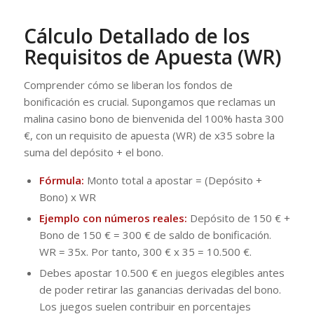
Cálculo Detallado de los
Requisitos de Apuesta (WR)
Comprender cómo se liberan los fondos de
bonificación es crucial. Supongamos que reclamas un
malina casino bono de bienvenida del 100% hasta 300
€, con un requisito de apuesta (WR) de x35 sobre la
suma del depósito + el bono.
Fórmula:
Monto total a apostar = (Depósito +
Bono) x WR
Ejemplo con números reales:
Depósito de 150 € +
Bono de 150 € = 300 € de saldo de bonificación.
WR = 35x. Por tanto, 300 € x 35 = 10.500 €.
Debes apostar 10.500 € en juegos elegibles antes
de poder retirar las ganancias derivadas del bono.
Los juegos suelen contribuir en porcentajes