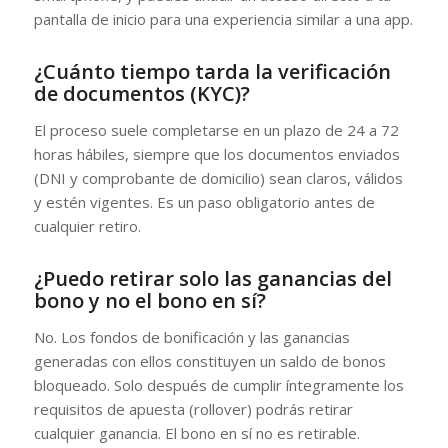
pantalla de inicio para una experiencia similar a una app.
¿Cuánto tiempo tarda la verificación
de documentos (KYC)?
El proceso suele completarse en un plazo de 24 a 72
horas hábiles, siempre que los documentos enviados
(DNI y comprobante de domicilio) sean claros, válidos
y estén vigentes. Es un paso obligatorio antes de
cualquier retiro.
¿Puedo retirar solo las ganancias del
bono y no el bono en sí?
No. Los fondos de bonificación y las ganancias
generadas con ellos constituyen un saldo de bonos
bloqueado. Solo después de cumplir íntegramente los
requisitos de apuesta (rollover) podrás retirar
cualquier ganancia. El bono en sí no es retirable.