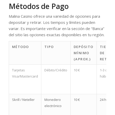
Métodos de Pago
Malina Casino ofrece una variedad de opciones para
depositar y retirar. Los tiempos y límites pueden
variar. Es importante verificar en la sección de “Banca”
del sitio las opciones exactas disponibles en tu región.
MÉTODO
TIPO
DEPÓSITO
TIEMPO
MÍNIMO
DE
(APROX.)
RETIRA
Tarjetas
Débito/Crédito
10 €
1-3 días
Visa/Mastercard
hábiles
Skrill / Neteller
Monedero
10 €
24 horas
electrónico