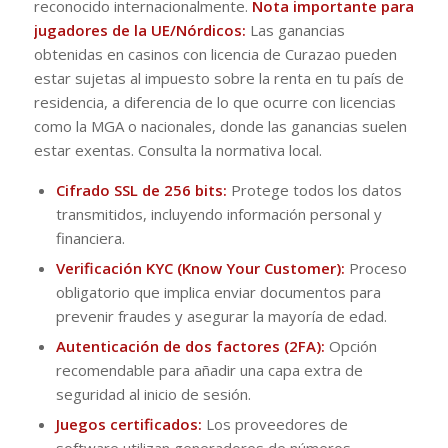
reconocido internacionalmente.
Nota importante para
jugadores de la UE/Nórdicos:
Las ganancias
obtenidas en casinos con licencia de Curazao pueden
estar sujetas al impuesto sobre la renta en tu país de
residencia, a diferencia de lo que ocurre con licencias
como la MGA o nacionales, donde las ganancias suelen
estar exentas. Consulta la normativa local.
Cifrado SSL de 256 bits:
Protege todos los datos
transmitidos, incluyendo información personal y
financiera.
Verificación KYC (Know Your Customer):
Proceso
obligatorio que implica enviar documentos para
prevenir fraudes y asegurar la mayoría de edad.
Autenticación de dos factores (2FA):
Opción
recomendable para añadir una capa extra de
seguridad al inicio de sesión.
Juegos certificados:
Los proveedores de
software utilizan generadores de números