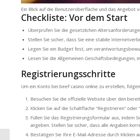
Ein Blick auf die Benutzeroberfläche und das Angebot v
Checkliste: Vor dem Start
Überprüfen Sie die gesetzlichen Altersanforderungen 
Stellen Sie sicher, dass Sie eine stabile Internetv
Legen Sie ein Budget fest, um verantwortungsbewus
Lesen Sie die Allgemeinen Geschäftsbedingungen, i
Registrierungsschritte
Um ein Konto bei beef casino online zu erstellen, folgen
Besuchen Sie die offizielle Website über den bereit
Klicken Sie auf die Schaltfläche “Registrieren” od
Füllen Sie das Registrierungsformular aus, indem
angeben. Stellen Sie sicher, dass alle Angaben korre
Bestätigen Sie Ihre E-Mail-Adresse durch Klicken au