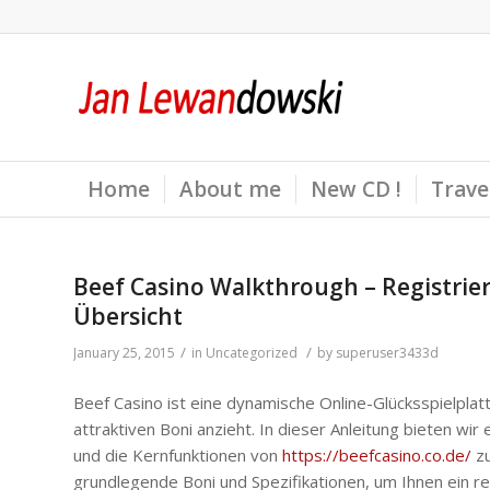
Home
About me
New CD !
Trave
Beef Casino Walkthrough – Registrie
Übersicht
/
/
January 25, 2015
in
Uncategorized
by
superuser3433d
Beef Casino ist eine dynamische Online-Glücksspielplatt
attraktiven Boni anzieht. In dieser Anleitung bieten wir
und die Kernfunktionen von
https://beefcasino.co.de/
zu
grundlegende Boni und Spezifikationen, um Ihnen ein re