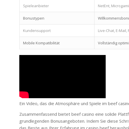
Spieleanbieter
NetEnt, Microgami
Bonustypen
Willkommensbonus
Kundensupport
Live-Chat, E-Mail,
Mobile Kompatibilität
Vollständig optim
Ein Video, das die Atmosphäre und Spiele im beef casin
Zusammenfassend bietet beef casino eine solide Plattfo
grundlegenden Bonusangeboten. Indem Sie diese Schritt
das Beste aus Ihrer Erfahrung im casino beef herausho