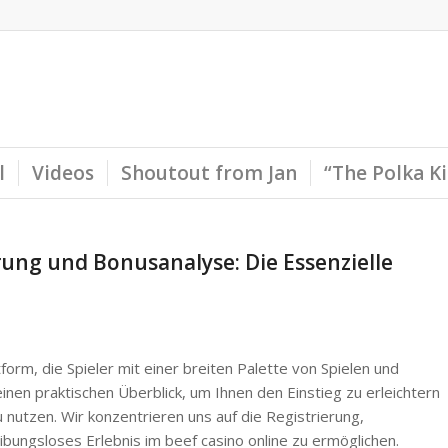
l
Videos
Shoutout from Jan
“The Polka K
rung und Bonusanalyse: Die Essenzielle
form, die Spieler mit einer breiten Palette von Spielen und
 einen praktischen Überblick, um Ihnen den Einstieg zu erleichtern
 nutzen. Wir konzentrieren uns auf die Registrierung,
ibungsloses Erlebnis im beef casino online zu ermöglichen.