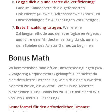
Logge dich ein und starte die Verifizierung:
Lade im Kundenbereich die geforderten
Dokumente (Ausweis, Adressnachweis) hoch, um
Einschränkungen für Auszahlungen vorzubeugen.
Erste Einzahlung tätigen:
Wähle eine
Zahlungsmethode aus dem verfügbaren Angebot
und führe eine Mindesteinzahlung durch, um mit
dem Spielen des Aviator Games zu beginnen.
Bonus Math
Willkommensboni sind oft an Umsatzbedingungen (WR
– Wagering Requirements) geknüpft. Hier siehst du
eine detaillierte Berechnung, wie sich diese auswirken.
Nehmen wir an, ein Aviator Game Online Anbieter
bietet einen 100% Bonus bis zu 200 € mit einem WR
von 35x (Bonus + Einzahlung).
Grundformel für den erforderlichen Umsatz: