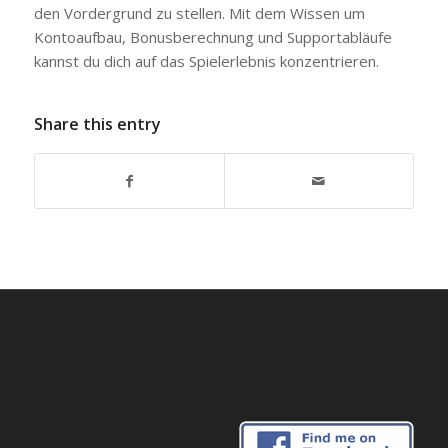
den Vordergrund zu stellen. Mit dem Wissen um
Kontoaufbau, Bonusberechnung und Supportabläufe
kannst du dich auf das Spielerlebnis konzentrieren.
Share this entry