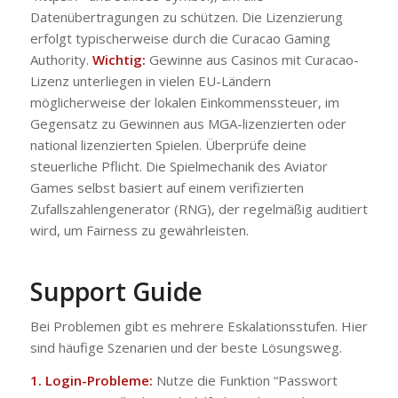
Datenübertragungen zu schützen. Die Lizenzierung
erfolgt typischerweise durch die Curacao Gaming
Authority.
Wichtig:
Gewinne aus Casinos mit Curacao-
Lizenz unterliegen in vielen EU-Ländern
möglicherweise der lokalen Einkommenssteuer, im
Gegensatz zu Gewinnen aus MGA-lizenzierten oder
national lizenzierten Spielen. Überprüfe deine
steuerliche Pflicht. Die Spielmechanik des Aviator
Games selbst basiert auf einem verifizierten
Zufallszahlengenerator (RNG), der regelmäßig auditiert
wird, um Fairness zu gewährleisten.
Support Guide
Bei Problemen gibt es mehrere Eskalationsstufen. Hier
sind häufige Szenarien und der beste Lösungsweg.
1. Login-Probleme:
Nutze die Funktion “Passwort