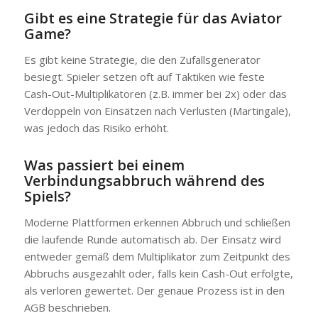
Gibt es eine Strategie für das Aviator
Game?
Es gibt keine Strategie, die den Zufallsgenerator
besiegt. Spieler setzen oft auf Taktiken wie feste
Cash-Out-Multiplikatoren (z.B. immer bei 2x) oder das
Verdoppeln von Einsätzen nach Verlusten (Martingale),
was jedoch das Risiko erhöht.
Was passiert bei einem
Verbindungsabbruch während des
Spiels?
Moderne Plattformen erkennen Abbruch und schließen
die laufende Runde automatisch ab. Der Einsatz wird
entweder gemäß dem Multiplikator zum Zeitpunkt des
Abbruchs ausgezahlt oder, falls kein Cash-Out erfolgte,
als verloren gewertet. Der genaue Prozess ist in den
AGB beschrieben.