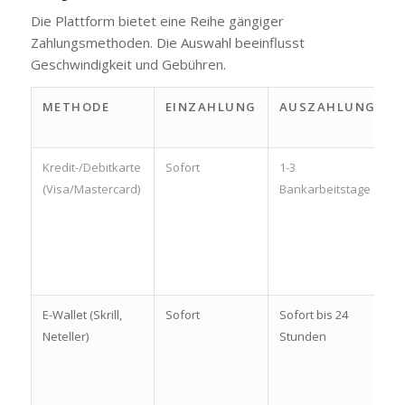
Die Plattform bietet eine Reihe gängiger
Zahlungsmethoden. Die Auswahl beeinflusst
Geschwindigkeit und Gebühren.
METHODE
EINZAHLUNG
AUSZAHLUNG
Kredit-/Debitkarte
Sofort
1-3
2
(Visa/Mastercard)
Bankarbeitstage
E-Wallet (Skrill,
Sofort
Sofort bis 24
<
Neteller)
Stunden