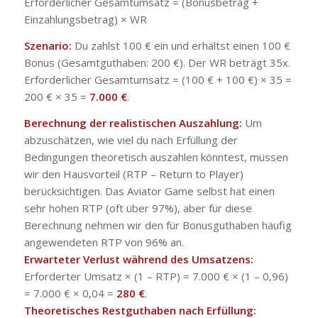
Erforderlicher Gesamtumsatz = (Bonusbetrag +
Einzahlungsbetrag) × WR
Szenario:
Du zahlst 100 € ein und erhältst einen 100 €
Bonus (Gesamtguthaben: 200 €). Der WR beträgt 35x.
Erforderlicher Gesamtumsatz = (100 € + 100 €) × 35 =
200 € × 35 =
7.000 €
.
Berechnung der realistischen Auszahlung:
Um
abzuschätzen, wie viel du nach Erfüllung der
Bedingungen theoretisch auszahlen könntest, müssen
wir den Hausvorteil (RTP – Return to Player)
berücksichtigen. Das Aviator Game selbst hat einen
sehr hohen RTP (oft über 97%), aber für diese
Berechnung nehmen wir den für Bonusguthaben häufig
angewendeten RTP von 96% an.
Erwarteter Verlust während des Umsatzens:
Erforderter Umsatz × (1 – RTP) = 7.000 € × (1 – 0,96)
= 7.000 € × 0,04 =
280 €
.
Theoretisches Restguthaben nach Erfüllung: