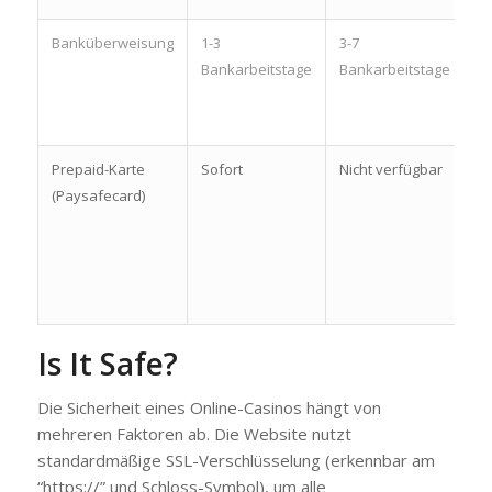
Banküberweisung
1-3
3-7
5
Bankarbeitstage
Bankarbeitstage
Prepaid-Karte
Sofort
Nicht verfügbar
–
(Paysafecard)
Is It Safe?
Die Sicherheit eines Online-Casinos hängt von
mehreren Faktoren ab. Die Website nutzt
standardmäßige SSL-Verschlüsselung (erkennbar am
“https://” und Schloss-Symbol), um alle