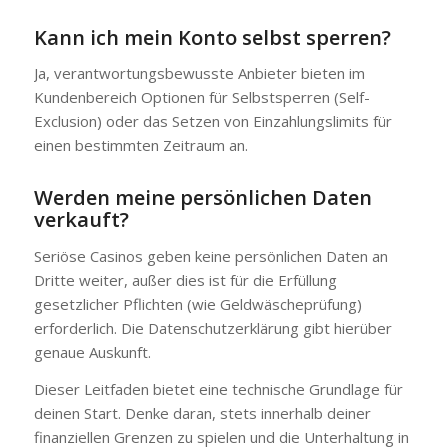
Kann ich mein Konto selbst sperren?
Ja, verantwortungsbewusste Anbieter bieten im
Kundenbereich Optionen für Selbstsperren (Self-
Exclusion) oder das Setzen von Einzahlungslimits für
einen bestimmten Zeitraum an.
Werden meine persönlichen Daten
verkauft?
Seriöse Casinos geben keine persönlichen Daten an
Dritte weiter, außer dies ist für die Erfüllung
gesetzlicher Pflichten (wie Geldwäscheprüfung)
erforderlich. Die Datenschutzerklärung gibt hierüber
genaue Auskunft.
Dieser Leitfaden bietet eine technische Grundlage für
deinen Start. Denke daran, stets innerhalb deiner
finanziellen Grenzen zu spielen und die Unterhaltung in