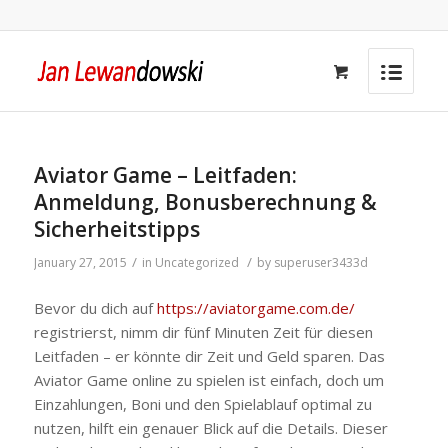
Aviator Game – Leitfaden:
Anmeldung, Bonusberechnung &
Sicherheitstipps
/
/
January 27, 2015
in
Uncategorized
by
superuser3433d
Bevor du dich auf
https://aviatorgame.com.de/
registrierst, nimm dir fünf Minuten Zeit für diesen
Leitfaden – er könnte dir Zeit und Geld sparen. Das
Aviator Game online zu spielen ist einfach, doch um
Einzahlungen, Boni und den Spielablauf optimal zu
nutzen, hilft ein genauer Blick auf die Details. Dieser