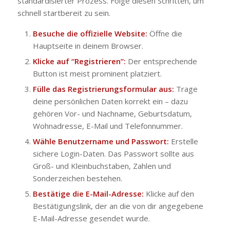
standardisierter Prozess. Folge diesen Schritten, um
schnell startbereit zu sein.
Besuche die offizielle Website:
Öffne die
Hauptseite in deinem Browser.
Klicke auf “Registrieren”:
Der entsprechende
Button ist meist prominent platziert.
Fülle das Registrierungsformular aus:
Trage
deine persönlichen Daten korrekt ein – dazu
gehören Vor- und Nachname, Geburtsdatum,
Wohnadresse, E-Mail und Telefonnummer.
Wähle Benutzername und Passwort:
Erstelle
sichere Login-Daten. Das Passwort sollte aus
Groß- und Kleinbuchstaben, Zahlen und
Sonderzeichen bestehen.
Bestätige die E-Mail-Adresse:
Klicke auf den
Bestätigungslink, der an die von dir angegebene
E-Mail-Adresse gesendet wurde.