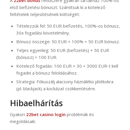
A
22bet bonus
rendszere gyakran tartalmaz 100%-os
első befizetési bónuszt. Számítsuk ki a kötelező
feltételek teljesítésének költségét:
Tételezzük fel: 50 EUR befizetés, 100%-os bónusz,
30x fogadási követelmény.
Bónusz összege: 50 EUR × 100% = 50 EUR bónusz.
Teljes egyenleg: 50 EUR (befizetés) + 50 EUR
(bónusz) = 100 EUR.
Kötelező fogadás: 100 EUR × 30 = 3000 EUR-t kell
fogadni a bónusz feloldásához.
Strategia: Fókuszálj alacsony háználékú játékokra
(pl. blackjack) a kockázat csökkentésére.
Hibaelhárítás
Gyakori
22bet casino login
problémák és
megoldásaik: