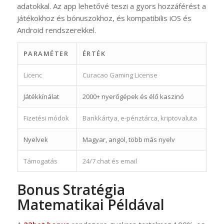
adatokkal. Az app lehetővé teszi a gyors hozzáférést a
játékokhoz és bónuszokhoz, és kompatibilis iOS és
Android rendszerekkel.
PARAMÉTER
ÉRTÉK
Licenc
Curacao Gaming License
Játékkínálat
2000+ nyerőgépek és élő kaszinó
Fizetési módok
Bankkártya, e-pénztárca, kriptovaluta
Nyelvek
Magyar, angol, több más nyelv
Támogatás
24/7 chat és email
Bonus Stratégia
Matematikai Példával