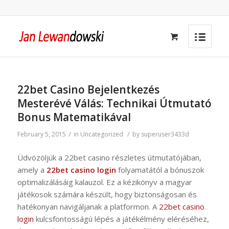
22bet Casino Bejelentkezés
Mesterévé Válás: Technikai Útmutató
Bonus Matematikával
/
/
February 5, 2015
in
Uncategorized
by
superuser3433d
Üdvözöljük a 22bet casino részletes útmutatójában,
amely a
22bet casino login
folyamatától a bónuszok
optimalizálásáig kalauzol. Ez a kézikönyv a magyar
játékosok számára készült, hogy biztonságosan és
hatékonyan navigáljanak a platformon. A
22bet casino
login
kulcsfontosságú lépés a játékélmény eléréséhez,