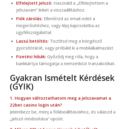
Elfelejtett jelszó:
Használd a „Elfelejtettem a
jelszavam” linket a visszaállításhoz.
Fiók zárolás:
Ellenőrizd az email-edet a
megerősítéshez, vagy lépj kapcsolatba az
ügyfélszolgálattal.
Lassú betöltés:
Tisztítsd meg a böngésző
gyorsítótárát, vagy próbáld ki a mobilalkalmazást.
Fizetési hibák:
Győződj meg róla, hogy a
bankkártya támogatja a nemzetközi tranzakciókat.
Gyakran Ismételt Kérdések
(GYIK)
1. Hogyan változtathatom meg a jelszavamat a
22bet casino login után?
Jelentkezz be, menj a fiókbeállításokhoz, és válaszd a
„Jelszó módosítása” opciót.