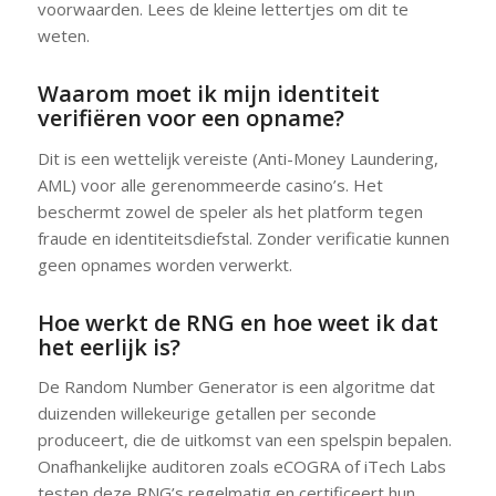
voorwaarden. Lees de kleine lettertjes om dit te
weten.
Waarom moet ik mijn identiteit
verifiëren voor een opname?
Dit is een wettelijk vereiste (Anti-Money Laundering,
AML) voor alle gerenommeerde casino’s. Het
beschermt zowel de speler als het platform tegen
fraude en identiteitsdiefstal. Zonder verificatie kunnen
geen opnames worden verwerkt.
Hoe werkt de RNG en hoe weet ik dat
het eerlijk is?
De Random Number Generator is een algoritme dat
duizenden willekeurige getallen per seconde
produceert, die de uitkomst van een spelspin bepalen.
Onafhankelijke auditoren zoals eCOGRA of iTech Labs
testen deze RNG’s regelmatig en certificeert hun