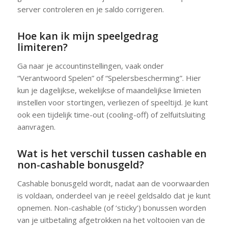
server controleren en je saldo corrigeren.
Hoe kan ik mijn speelgedrag
limiteren?
Ga naar je accountinstellingen, vaak onder
“Verantwoord Spelen” of “Spelersbescherming”. Hier
kun je dagelijkse, wekelijkse of maandelijkse limieten
instellen voor stortingen, verliezen of speeltijd. Je kunt
ook een tijdelijk time-out (cooling-off) of zelfuitsluiting
aanvragen.
Wat is het verschil tussen cashable en
non-cashable bonusgeld?
Cashable bonusgeld wordt, nadat aan de voorwaarden
is voldaan, onderdeel van je reëel geldsaldo dat je kunt
opnemen. Non-cashable (of ‘sticky’) bonussen worden
van je uitbetaling afgetrokken na het voltooien van de