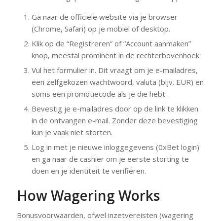
Ga naar de officiële website via je browser
(Chrome, Safari) op je mobiel of desktop.
Klik op de “Registreren” of “Account aanmaken”
knop, meestal prominent in de rechterbovenhoek.
Vul het formulier in. Dit vraagt om je e-mailadres,
een zelfgekozen wachtwoord, valuta (bijv. EUR) en
soms een promotiecode als je die hebt.
Bevestig je e-mailadres door op de link te klikken
in de ontvangen e-mail. Zonder deze bevestiging
kun je vaak niet storten.
Log in met je nieuwe inloggegevens (0xBet login)
en ga naar de cashier om je eerste storting te
doen en je identiteit te verifiëren.
How Wagering Works
Bonusvoorwaarden, ofwel inzetvereisten (wagering