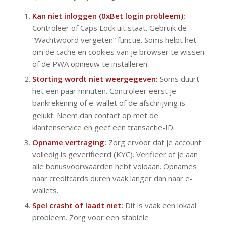
Kan niet inloggen (0xBet login probleem):
Controleer of Caps Lock uit staat. Gebruik de
“Wachtwoord vergeten” functie. Soms helpt het
om de cache en cookies van je browser te wissen
of de PWA opnieuw te installeren.
Storting wordt niet weergegeven:
Soms duurt
het een paar minuten. Controleer eerst je
bankrekening of e-wallet of de afschrijving is
gelukt. Neem dan contact op met de
klantenservice en geef een transactie-ID.
Opname vertraging:
Zorg ervoor dat je account
volledig is geverifieerd (KYC). Verifieer of je aan
alle bonusvoorwaarden hebt voldaan. Opnames
naar creditcards duren vaak langer dan naar e-
wallets.
Spel crasht of laadt niet:
Dit is vaak een lokaal
probleem. Zorg voor een stabiele