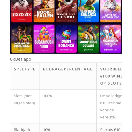
0xBet app
SPELTYPE
BIJDRAGEPERCENTAGE
VOORBEELD:
€100 WINST
OP SLOTS
Slots (niet
100%
De volledige
uitgesloten)
€100 telt mee
voor de
vereiste.
Blackjack
10%
Slechts €10