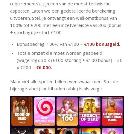
requirements), zijn een van de meest technische
aspecten. Laten we een gedetailleerde berekening
uitvoeren. Stel, je ontvangt een welkomstbonus van
100% tot €200 met een inzetvereiste van 30x (bonus
+ storting). Je stort €100.
Bonusbedrag: 100% van €100 =
€100 bonusgeld.
Totale omzet die moet worden gespeeld
(wagering): 30 x (€100 storting + €100 bonus) = 30
x €200 =
€6.000.
Maar niet alle spellen tellen even zwaar mee. Stel de
bijdragetabel (contribution table) is als volgt: