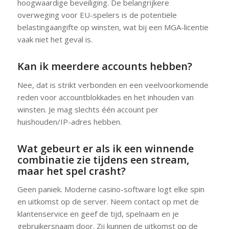
hoogwaardige beveiliging. De belangrijkere
overweging voor EU-spelers is de potentiële
belastingaangifte op winsten, wat bij een MGA-licentie
vaak niet het geval is.
Kan ik meerdere accounts hebben?
Nee, dat is strikt verbonden en een veelvoorkomende
reden voor accountblokkades en het inhouden van
winsten. Je mag slechts één account per
huishouden/IP-adres hebben.
Wat gebeurt er als ik een winnende
combinatie zie tijdens een stream,
maar het spel crasht?
Geen paniek. Moderne casino-software logt elke spin
en uitkomst op de server. Neem contact op met de
klantenservice en geef de tijd, spelnaam en je
gebruikersnaam door. Zij kunnen de uitkomst op de