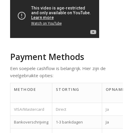
Payment Methods
Een soepele cashflow is belangrijk. Hier zijn de
veelgebruikte opties:
METHODE
STORTING
OPNAME
VISA/Mastercard
Direct
Ja
Bankoverschrijving
1-3 bankdagen
Ja