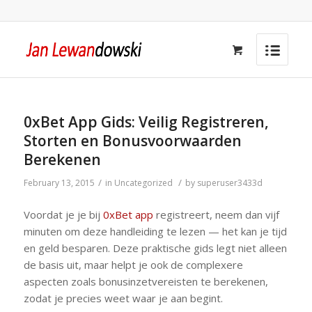
0xBet App Gids: Veilig Registreren,
Storten en Bonusvoorwaarden
Berekenen
/
/
February 13, 2015
in
Uncategorized
by
superuser3433d
Voordat je je bij
0xBet app
registreert, neem dan vijf
minuten om deze handleiding te lezen — het kan je tijd
en geld besparen. Deze praktische gids legt niet alleen
de basis uit, maar helpt je ook de complexere
aspecten zoals bonusinzetvereisten te berekenen,
zodat je precies weet waar je aan begint.