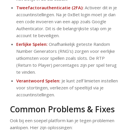
Tweefactorauthenticatie (2FA):
Activeer dit in je
accountinstellingen. Na je 0xBet login moet je dan
een code invoeren van een app zoals Google
Authenticator. Dit is de belangrijkste stap om je
account te beveiligen.
Eerlijke Spelen:
Onafhankelijk geteste Random
Number Generators (RNG’s) zorgen voor eerlijke
uitkomsten voor spellen zoals slots. De RTP
(Return to Player) percentages zijn per spel terug
te vinden.
Verantwoord Spelen:
Je kunt zelf limieten instellen
voor stortingen, verliezen of speeltijd via je
accountinstellingen.
Common Problems & Fixes
Ook bij een soepel platform kan je tegen problemen
aanlopen. Hier zijn oplossingen: