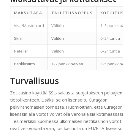
MAKSUTAPA
TALLETUSNOPEUS
KOTIUTUSNO
Visa/Mastercard
Välitön
1–3 pankkipäivää
Skrill
Välitön
0–24 tuntia
Neteller
Välitön
0–24 tuntia
Pankkisiirto
1–2 pankkipäivää
3–5 pankkipäivää
Turvallisuus
Zet casino käyttää SSL-salausta suojatakseen pelaajien
tietoliikenteen. Lisäksi se on lisensoitu Curaçaon
peliviranomaisen toimesta. Huomioithan, että Curaçaon
lisenssin alla voitot voivat olla veronalaisia kotimaassasi
– esimerkiksi Suomessa ulkomaisen nettikasinon voitot
ovat verovapaita vain, jos kasinolla on EU/ETA-lisenssi.