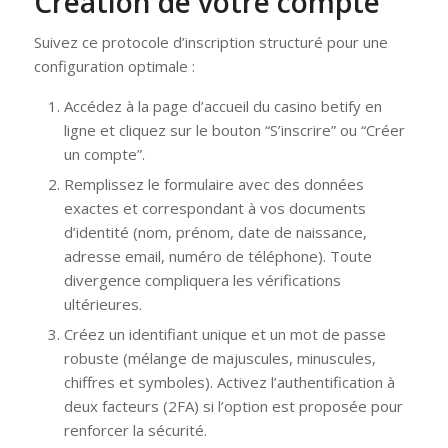
Création de votre compte
Suivez ce protocole d’inscription structuré pour une
configuration optimale :
Accédez à la page d’accueil du casino betify en
ligne et cliquez sur le bouton “S’inscrire” ou “Créer
un compte”.
Remplissez le formulaire avec des données
exactes et correspondant à vos documents
d’identité (nom, prénom, date de naissance,
adresse email, numéro de téléphone). Toute
divergence compliquera les vérifications
ultérieures.
Créez un identifiant unique et un mot de passe
robuste (mélange de majuscules, minuscules,
chiffres et symboles). Activez l’authentification à
deux facteurs (2FA) si l’option est proposée pour
renforcer la sécurité.