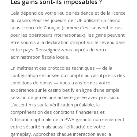
Les gains sont-ils imposables ?
Cela dépend de votre lieu de résidence et de la licence
du casino. Pour les joueurs de l’UE utilisant un casino
sous licence de Curaçao (comme c’est souvent le cas
pour les opérateurs internationaux), les gains peuvent
être soumis à la déclaration d’impôt sur le revenu dans
votre pays. Renseignez-vous auprès de votre
administration fiscale locale.
En maîtrisant ces protocoles techniques — de la
configuration sécurisée du compte au calcul précis des
conditions de bonus — vous transformez votre
expérience sur le casino betify en ligne d’une simple
session de jeu en une activité gérée avec précision.
L’accent mis sur la vérification préalable, la
compréhension des conditions financières et
l’utilisation optimale de la PWA garantit non seulement
votre sécurité mais aussi l’efficacité de votre
gameplay. Approchez chaque interaction avec la