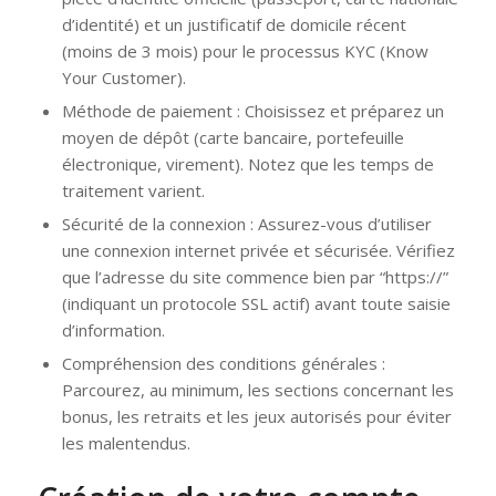
d’identité) et un justificatif de domicile récent
(moins de 3 mois) pour le processus KYC (Know
Your Customer).
Méthode de paiement : Choisissez et préparez un
moyen de dépôt (carte bancaire, portefeuille
électronique, virement). Notez que les temps de
traitement varient.
Sécurité de la connexion : Assurez-vous d’utiliser
une connexion internet privée et sécurisée. Vérifiez
que l’adresse du site commence bien par “https://”
(indiquant un protocole SSL actif) avant toute saisie
d’information.
Compréhension des conditions générales :
Parcourez, au minimum, les sections concernant les
bonus, les retraits et les jeux autorisés pour éviter
les malentendus.