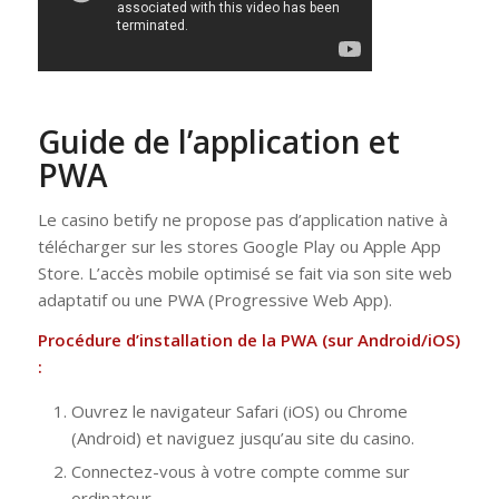
Guide de l’application et
PWA
Le casino betify ne propose pas d’application native à
télécharger sur les stores Google Play ou Apple App
Store. L’accès mobile optimisé se fait via son site web
adaptatif ou une PWA (Progressive Web App).
Procédure d’installation de la PWA (sur Android/iOS)
:
Ouvrez le navigateur Safari (iOS) ou Chrome
(Android) et naviguez jusqu’au site du casino.
Connectez-vous à votre compte comme sur
ordinateur.