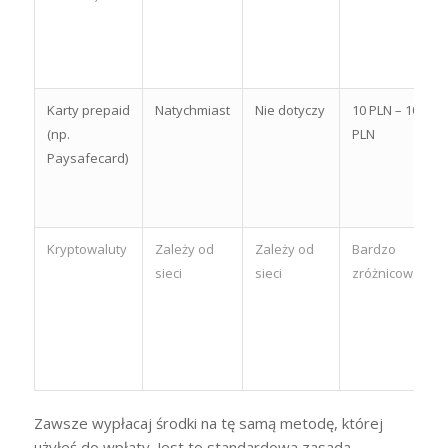
Karty prepaid
Natychmiast
Nie dotyczy
10 PLN – 1000
(np.
PLN
Paysafecard)
Kryptowaluty
Zależy od
Zależy od
Bardzo
sieci
sieci
zróżnicowane
Zawsze wypłacaj środki na tę samą metodę, której
użyłeś do wpłaty. Jest to standardowa zasada