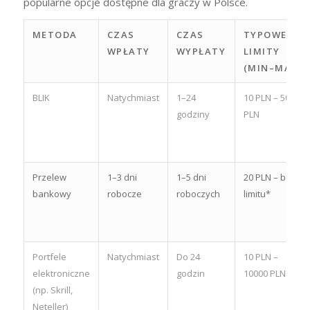
popularne opcje dostępne dla graczy w Polsce.
METODA
CZAS
CZAS
TYPOWE
WPŁATY
WYPŁATY
LIMITY
(MIN–MAX)
BLIK
Natychmiast
1–24
10 PLN – 5000
godziny
PLN
Przelew
1–3 dni
1–5 dni
20 PLN – bez
bankowy
robocze
roboczych
limitu*
Portfele
Natychmiast
Do 24
10 PLN –
elektroniczne
godzin
10000 PLN
(np. Skrill,
Neteller)