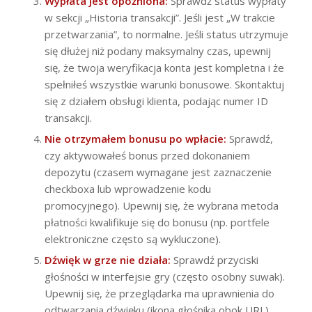
Wypłata jest opóźniona:
Sprawdź status wypłaty
w sekcji „Historia transakcji”. Jeśli jest „W trakcie
przetwarzania”, to normalne. Jeśli status utrzymuje
się dłużej niż podany maksymalny czas, upewnij
się, że twoja weryfikacja konta jest kompletna i że
spełniłeś wszystkie warunki bonusowe. Skontaktuj
się z działem obsługi klienta, podając numer ID
transakcji.
Nie otrzymałem bonusu po wpłacie:
Sprawdź,
czy aktywowałeś bonus przed dokonaniem
depozytu (czasem wymagane jest zaznaczenie
checkboxa lub wprowadzenie kodu
promocyjnego). Upewnij się, że wybrana metoda
płatności kwalifikuje się do bonusu (np. portfele
elektroniczne często są wykluczone).
Dźwięk w grze nie działa:
Sprawdź przyciski
głośności w interfejsie gry (często osobny suwak).
Upewnij się, że przeglądarka ma uprawnienia do
odtwarzania dźwięku (ikona głośnika obok URL).