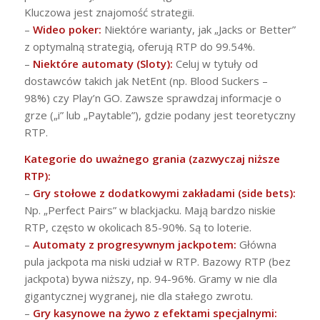
Kluczowa jest znajomość strategii.
–
Wideo poker:
Niektóre warianty, jak „Jacks or Better”
z optymalną strategią, oferują RTP do 99.54%.
–
Niektóre automaty (Sloty):
Celuj w tytuły od
dostawców takich jak NetEnt (np. Blood Suckers –
98%) czy Play’n GO. Zawsze sprawdzaj informacje o
grze („i” lub „Paytable”), gdzie podany jest teoretyczny
RTP.
Kategorie do uważnego grania (zazwyczaj niższe
RTP):
–
Gry stołowe z dodatkowymi zakładami (side bets):
Np. „Perfect Pairs” w blackjacku. Mają bardzo niskie
RTP, często w okolicach 85-90%. Są to loterie.
–
Automaty z progresywnym jackpotem:
Główna
pula jackpota ma niski udział w RTP. Bazowy RTP (bez
jackpota) bywa niższy, np. 94-96%. Gramy w nie dla
gigantycznej wygranej, nie dla stałego zwrotu.
–
Gry kasynowe na żywo z efektami specjalnymi: