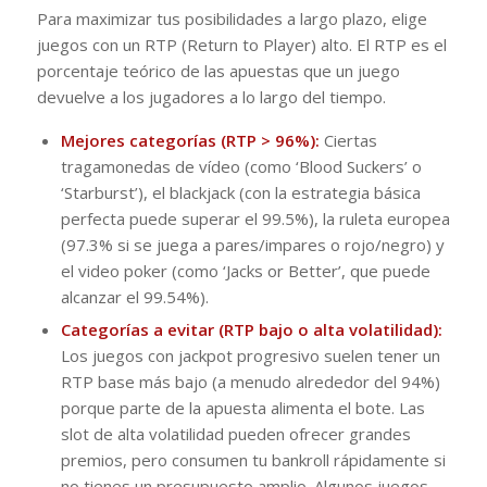
Para maximizar tus posibilidades a largo plazo, elige
juegos con un RTP (Return to Player) alto. El RTP es el
porcentaje teórico de las apuestas que un juego
devuelve a los jugadores a lo largo del tiempo.
Mejores categorías (RTP > 96%):
Ciertas
tragamonedas de vídeo (como ‘Blood Suckers’ o
‘Starburst’), el blackjack (con la estrategia básica
perfecta puede superar el 99.5%), la ruleta europea
(97.3% si se juega a pares/impares o rojo/negro) y
el video poker (como ‘Jacks or Better’, que puede
alcanzar el 99.54%).
Categorías a evitar (RTP bajo o alta volatilidad):
Los juegos con jackpot progresivo suelen tener un
RTP base más bajo (a menudo alrededor del 94%)
porque parte de la apuesta alimenta el bote. Las
slot de alta volatilidad pueden ofrecer grandes
premios, pero consumen tu bankroll rápidamente si
no tienes un presupuesto amplio. Algunos juegos