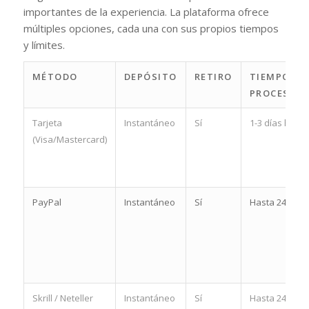
importantes de la experiencia. La plataforma ofrece
múltiples opciones, cada una con sus propios tiempos
y límites.
MÉTODO
DEPÓSITO
RETIRO
TIEMPO DE
PROCESAM
Tarjeta
Instantáneo
Sí
1-3 días hábil
(Visa/Mastercard)
PayPal
Instantáneo
Sí
Hasta 24 hora
Skrill / Neteller
Instantáneo
Sí
Hasta 24 hora