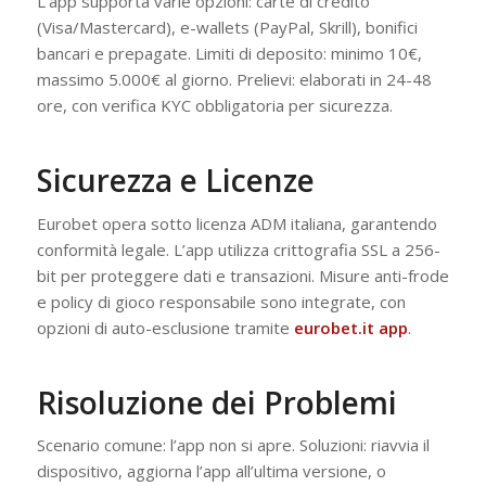
L’app supporta varie opzioni: carte di credito
(Visa/Mastercard), e-wallets (PayPal, Skrill), bonifici
bancari e prepagate. Limiti di deposito: minimo 10€,
massimo 5.000€ al giorno. Prelievi: elaborati in 24-48
ore, con verifica KYC obbligatoria per sicurezza.
Sicurezza e Licenze
Eurobet opera sotto licenza ADM italiana, garantendo
conformità legale. L’app utilizza crittografia SSL a 256-
bit per proteggere dati e transazioni. Misure anti-frode
e policy di gioco responsabile sono integrate, con
opzioni di auto-esclusione tramite
eurobet.it app
.
Risoluzione dei Problemi
Scenario comune: l’app non si apre. Soluzioni: riavvia il
dispositivo, aggiorna l’app all’ultima versione, o