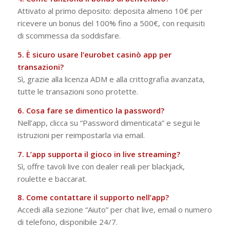
Attivato al primo deposito: deposita almeno 10€ per
ricevere un bonus del 100% fino a 500€, con requisiti
di scommessa da soddisfare.
5. È sicuro usare l’eurobet casinò app per
transazioni?
Sì, grazie alla licenza ADM e alla crittografia avanzata,
tutte le transazioni sono protette.
6. Cosa fare se dimentico la password?
Nell’app, clicca su “Password dimenticata” e segui le
istruzioni per reimpostarla via email.
7. L’app supporta il gioco in live streaming?
Sì, offre tavoli live con dealer reali per blackjack,
roulette e baccarat.
8. Come contattare il supporto nell’app?
Accedi alla sezione “Aiuto” per chat live, email o numero
di telefono, disponibile 24/7.