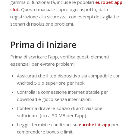
gamma di funzionalità, incluse le popolari
eurobet app
slot
. Questo manuale copre ogni aspetto, dalla
registrazione alla sicurezza, con esempi dettagliati e
scenari di risoluzione problemi.
Prima di Iniziare
Prima di scaricare l’app, verifica questi elementi
essenziali per evitare problemi:
Assicurati che il tuo dispositivo sia compatibile con
Android 5.0 o superiore per l’apk.
Controlla la connessione internet stabile per
download e gioco senza interruzioni.
Conferma di avere spazio di archiviazione
sufficiente (circa 50 MB per l’app).
Leggi i termini e condizioni su
eurobet.it app
per
comprendere bonus e limiti.