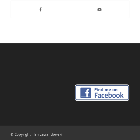
© Copyright - Jan Lewandowski