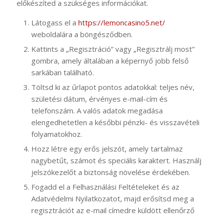
előkészíted a szükséges információkat.
Látogass el a
https://lemoncasino5.net/
weboldalára a böngésződben.
Kattints a „Regisztráció” vagy „Regisztrálj most”
gombra, amely általában a képernyő jobb felső
sarkában található.
Töltsd ki az űrlapot pontos adatokkal: teljes név,
születési dátum, érvényes e-mail-cím és
telefonszám. A valós adatok megadása
elengedhetetlen a későbbi pénzki- és visszavételi
folyamatokhoz.
Hozz létre egy erős jelszót, amely tartalmaz
nagybetűt, számot és speciális karaktert. Használj
jelszókezelőt a biztonság növelése érdekében.
Fogadd el a Felhasználási Feltételeket és az
Adatvédelmi Nyilatkozatot, majd erősítsd meg a
regisztrációt az e-mail címedre küldött ellenőrző