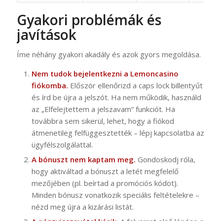
Gyakori problémák és
javítások
Íme néhány gyakori akadály és azok gyors megoldása.
Nem tudok bejelentkezni a Lemoncasino
fiókomba.
Először ellenőrizd a caps lock billentyűt
és írd be újra a jelszót. Ha nem működik, használd
az „Elfelejtettem a jelszavam” funkciót. Ha
továbbra sem sikerül, lehet, hogy a fiókod
átmenetileg felfüggesztették – lépj kapcsolatba az
ügyfélszolgálattal.
A bónuszt nem kaptam meg.
Gondoskodj róla,
hogy aktiváltad a bónuszt a letét megfelelő
mezőjében (pl. beírtad a promóciós kódot).
Minden bónusz vonatkozik speciális feltételekre –
nézd meg újra a kizárási listát.