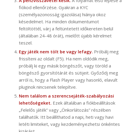
A pénzvisszavétel késik.
A folyamat első lépése a
fiókod ellenőrzése. Gyakran a KYC
(személyazonosság igazolása) hiánya okoz
késedelmet. Ha minden dokumentumot
feltöltöttél, várj a feltüntetett időkereten belül
(általában 24-48 órát), mielőtt újabb kérelmet
teszel.
Egy játék nem tölt be vagy lefagy.
Próbálj meg
frissíteni az oldalt (F5). Ha nem oldódik meg,
próbálj ki egy másik böngészőt, vagy töröld a
böngésző gyorsítótárát és sütijeit. Győződj meg
arról is, hogy a Flash Player vagy hasonló, elavult
pluginok nincsenek telepítve.
Nem találom a szerencsejáték-szabályozási
lehetőségeket.
Ezek általában a fiókbeállítások
„Felelős játék” vagy „Önkorlátozás” részében
találhatók. Itt beállíthatod a napi, heti vagy havi
letéti limiteket, vagy kezdeményezhetsi önkéntes
kizárást.