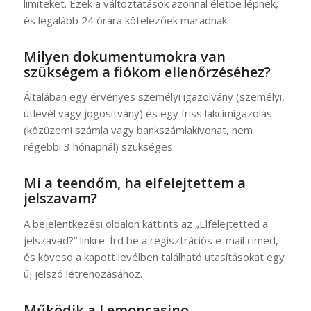
limiteket. Ezek a változtatások azonnal életbe lépnek,
és legalább 24 órára kötelezőek maradnak.
Milyen dokumentumokra van
szükségem a fiókom ellenőrzéséhez?
Általában egy érvényes személyi igazolvány (személyi,
útlevél vagy jogosítvány) és egy friss lakcímigazolás
(közüzemi számla vagy bankszámlakivonat, nem
régebbi 3 hónapnál) szükséges.
Mi a teendőm, ha elfelejtettem a
jelszavam?
A bejelentkezési oldalon kattints az „Elfelejtetted a
jelszavad?” linkre. Írd be a regisztrációs e-mail címed,
és kövesd a kapott levélben található utasításokat egy
új jelszó létrehozásához.
Működik a Lemoncasino