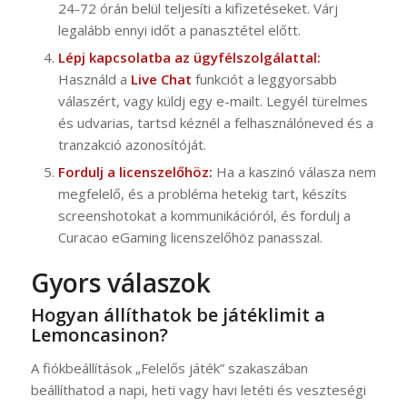
24-72 órán belül teljesíti a kifizetéseket. Várj
legalább ennyi időt a panasztétel előtt.
Lépj kapcsolatba az ügyfélszolgálattal:
Használd a
Live Chat
funkciót a leggyorsabb
válaszért, vagy küldj egy e-mailt. Legyél türelmes
és udvarias, tartsd kéznél a felhasználóneved és a
tranzakció azonosítóját.
Fordulj a licenszelőhöz:
Ha a kaszinó válasza nem
megfelelő, és a probléma hetekig tart, készíts
screenshotokat a kommunikációról, és fordulj a
Curacao eGaming licenszelőhöz panasszal.
Gyors válaszok
Hogyan állíthatok be játéklimit a
Lemoncasinon?
A fiókbeállítások „Felelős játék” szakaszában
beállíthatod a napi, heti vagy havi letéti és veszteségi