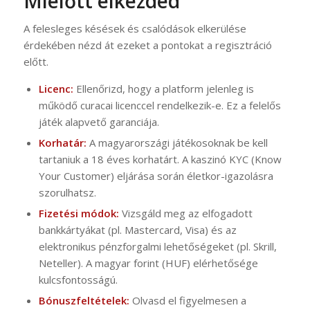
Mielőtt elkezded
A felesleges késések és csalódások elkerülése
érdekében nézd át ezeket a pontokat a regisztráció
előtt.
Licenc:
Ellenőrizd, hogy a platform jelenleg is
működő curacai licenccel rendelkezik-e. Ez a felelős
játék alapvető garanciája.
Korhatár:
A magyarországi játékosoknak be kell
tartaniuk a 18 éves korhatárt. A kaszinó KYC (Know
Your Customer) eljárása során életkor-igazolásra
szorulhatsz.
Fizetési módok:
Vizsgáld meg az elfogadott
bankkártyákat (pl. Mastercard, Visa) és az
elektronikus pénzforgalmi lehetőségeket (pl. Skrill,
Neteller). A magyar forint (HUF) elérhetősége
kulcsfontosságú.
Bónuszfeltételek:
Olvasd el figyelmesen a