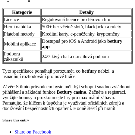
Kategorie
Detaily
Licence
Regulovaná licence pro férovou hru
Herní nabídka
500+ her včetně slotů, blackjacku a rulety
Platební metody
Kreditní karty, e-peněženky, kryptoměny
Dostupná pro iOS a Android jako
betfury
Mobilní aplikace
app
Podpora
24/7 živý chat a e-mailová podpora
zákazníků
Tyto specifikace pomáhají porozumět, co
betfury
nabízí, a
usnadňují rozhodování pro nové hráče.
Závěr: S tímto průvodcem byste měli být schopni snadno zvládnout
přihlášení a základní funkce
Betfury casino
. Začněte s registrací,
využijte bonusy a prozkoumejte hry pro maximální zábavu.
Pamatujte, že klíčem k úspěchu je využívání oficiálních zdrojů a
dodržování bezpečnostních opatření. Hodně štěstí při hraní!
Share this entry
Share on Facebook