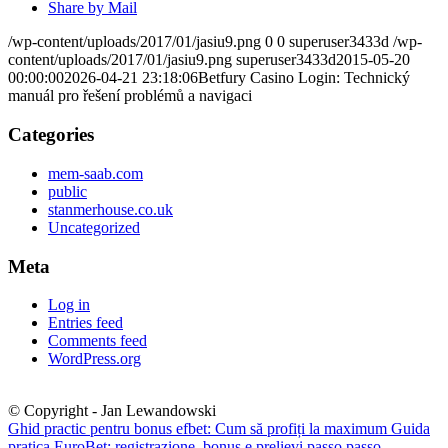
Share by Mail
/wp-content/uploads/2017/01/jasiu9.png
0
0
superuser3433d
/wp-
content/uploads/2017/01/jasiu9.png
superuser3433d
2015-05-20
00:00:00
2026-04-21 23:18:06
Betfury Casino Login: Technický
manuál pro řešení problémů a navigaci
Categories
mem-saab.com
public
stanmerhouse.co.uk
Uncategorized
Meta
Log in
Entries feed
Comments feed
WordPress.org
© Copyright - Jan Lewandowski
Ghid practic pentru bonus efbet: Cum să profiți la maximum
Guida
pratica EuroBet: registrazione, bonus e prelievi passo passo