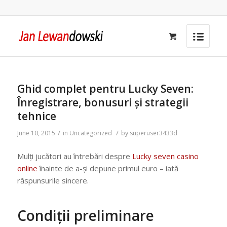
Ghid complet pentru Lucky Seven:
Înregistrare, bonusuri și strategii
tehnice
/
/
June 10, 2015
in
Uncategorized
by
superuser3433d
Mulți jucători au întrebări despre
Lucky seven casino
online
înainte de a-și depune primul euro – iată
răspunsurile sincere.
Condiții preliminare