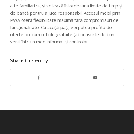
a te familiariza, și setează întotdeauna limite de timp și
de bancă pentru a juca responsabil. Accesul mobil prin
PWA oferă flexibilitate maximă fără compromisuri de
funcționalitate. Cu acești pași, vei putea profita de
oferte precum rotirile gratuite și bonusurile de bun
venit într-un mod informat și controlat.
Share this entry