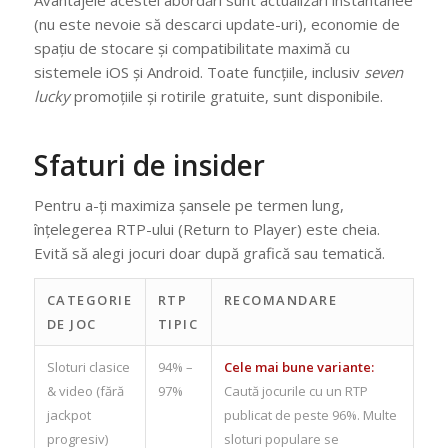
Avantajele acestei abordări sunt actualizări instantanee
(nu este nevoie să descarci update-uri), economie de
spațiu de stocare și compatibilitate maximă cu
sistemele iOS și Android. Toate funcțiile, inclusiv
seven
lucky
promoțiile și rotirile gratuite, sunt disponibile.
Sfaturi de insider
Pentru a-ți maximiza șansele pe termen lung,
înțelegerea RTP-ului (Return to Player) este cheia.
Evită să alegi jocuri doar după grafică sau tematică.
CATEGORIE
RTP
RECOMANDARE
DE JOC
TIPIC
Sloturi clasice
94% –
Cele mai bune variante:
& video (fără
97%
Caută jocurile cu un RTP
jackpot
publicat de peste 96%. Multe
progresiv)
sloturi populare se