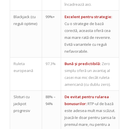
încadrează aici.
Blackjack (cu
99%+
Excelent pentru strategie:
reguli optime)
Cu o strategie de bază
corectă, aceasta oferă cea
mai mare rată de revenire.
Evită variantele cu reguli
nefavorabile.
Ruleta
97.3%
Bună și predictibilă:
Zero
europeană
simplu oferă un avantaj al
casei mai mic decât ruleta
americană (cu dublu zero).
Sloturi cu
88% –
De evitat pentru rularea
jackpot
94%
bonusurilor:
RTP-ul de bază
progresiv
este adesea mult mai scăzut.
Joacă-le doar pentru șansa la
premiul mare, nu pentru a