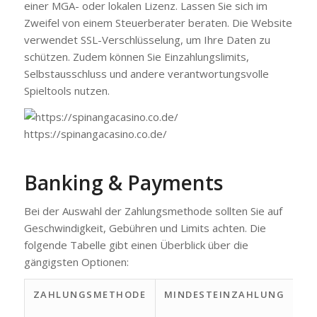
einer MGA- oder lokalen Lizenz. Lassen Sie sich im
Zweifel von einem Steuerberater beraten. Die Website
verwendet SSL-Verschlüsselung, um Ihre Daten zu
schützen. Zudem können Sie Einzahlungslimits,
Selbstausschluss und andere verantwortungsvolle
Spieltools nutzen.
https://spinangacasino.co.de/
Banking & Payments
Bei der Auswahl der Zahlungsmethode sollten Sie auf
Geschwindigkeit, Gebühren und Limits achten. Die
folgende Tabelle gibt einen Überblick über die
gängigsten Optionen:
ZAHLUNGSMETHODE
MINDESTEINZAHLUNG
MA