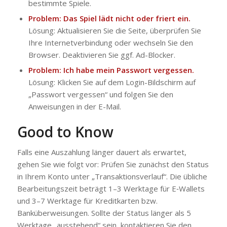
bestimmte Spiele.
Problem: Das Spiel lädt nicht oder friert ein.
Lösung: Aktualisieren Sie die Seite, überprüfen Sie
Ihre Internetverbindung oder wechseln Sie den
Browser. Deaktivieren Sie ggf. Ad-Blocker.
Problem: Ich habe mein Passwort vergessen.
Lösung: Klicken Sie auf dem Login-Bildschirm auf
„Passwort vergessen“ und folgen Sie den
Anweisungen in der E-Mail.
Good to Know
Falls eine Auszahlung länger dauert als erwartet,
gehen Sie wie folgt vor: Prüfen Sie zunächst den Status
in Ihrem Konto unter „Transaktionsverlauf“. Die übliche
Bearbeitungszeit beträgt 1–3 Werktage für E‑Wallets
und 3–7 Werktage für Kreditkarten bzw.
Banküberweisungen. Sollte der Status länger als 5
Werktage „ausstehend“ sein, kontaktieren Sie den