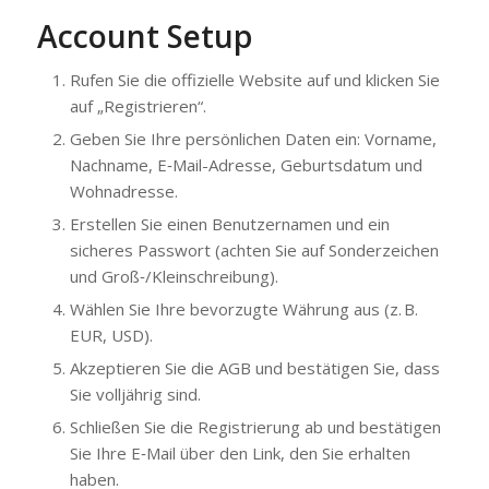
Account Setup
Rufen Sie die offizielle Website auf und klicken Sie
auf „Registrieren“.
Geben Sie Ihre persönlichen Daten ein: Vorname,
Nachname, E‑Mail-Adresse, Geburtsdatum und
Wohnadresse.
Erstellen Sie einen Benutzernamen und ein
sicheres Passwort (achten Sie auf Sonderzeichen
und Groß‑/Kleinschreibung).
Wählen Sie Ihre bevorzugte Währung aus (z. B.
EUR, USD).
Akzeptieren Sie die AGB und bestätigen Sie, dass
Sie volljährig sind.
Schließen Sie die Registrierung ab und bestätigen
Sie Ihre E‑Mail über den Link, den Sie erhalten
haben.