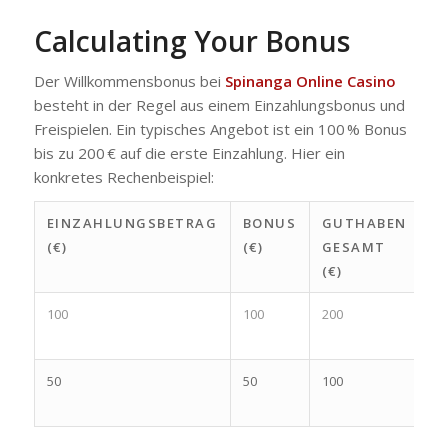
Calculating Your Bonus
Der Willkommensbonus bei
Spinanga Online Casino
besteht in der Regel aus einem Einzahlungsbonus und
Freispielen. Ein typisches Angebot ist ein 100 % Bonus
bis zu 200 € auf die erste Einzahlung. Hier ein
konkretes Rechenbeispiel:
EINZAHLUNGSBETRAG
BONUS
GUTHABEN
U
(€)
(€)
GESAMT
(3
(€)
100
100
200
35
50
50
100
35