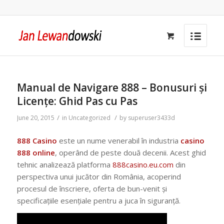
Manual de Navigare 888 – Bonusuri și
Licențe: Ghid Pas cu Pas
/
/
June 20, 2015
in
Uncategorized
by
superuser3433d
888 Casino
este un nume venerabil în industria
casino
888 online
, operând de peste două decenii. Acest ghid
tehnic analizează platforma
888casino.eu.com
din
perspectiva unui jucător din România, acoperind
procesul de înscriere, oferta de bun-venit și
specificațiile esențiale pentru a juca în siguranță.