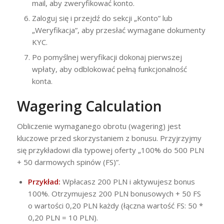
mail, aby zweryfikować konto.
Zaloguj się i przejdź do sekcji „Konto” lub
„Weryfikacja”, aby przesłać wymagane dokumenty
KYC.
Po pomyślnej weryfikacji dokonaj pierwszej
wpłaty, aby odblokować pełną funkcjonalność
konta.
Wagering Calculation
Obliczenie wymaganego obrotu (wagering) jest
kluczowe przed skorzystaniem z bonusu. Przyjrzyjmy
się przykładowi dla typowej oferty „100% do 500 PLN
+ 50 darmowych spinów (FS)”.
Przykład:
Wpłacasz 200 PLN i aktywujesz bonus
100%. Otrzymujesz 200 PLN bonusowych + 50 FS
o wartości 0,20 PLN każdy (łączna wartość FS: 50 *
0,20 PLN = 10 PLN).