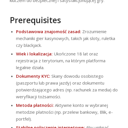
kluczem do bezpiecznej i satysfakcjonującej gry.
Prerequisites
Podstawowa znajomość zasad:
Zrozumienie
mechaniki gier kasynowych, takich jak sloty, ruletka
czy blackjack.
Wiek i lokalizacja:
Ukończone 18 lat oraz
rejestracja z terytorium, na którym platforma
legalnie działa.
Dokumenty KYC:
Skany dowodu osobistego
(paszportu lub prawa jazdy) oraz dokumentu
potwierdzającego adres (np. rachunek za media) do
weryfikacji tożsamości.
Metoda płatności:
Aktywne konto w wybranej
metodzie płatności (np. przelew bankowy, Blik, e-
portfel).
Stabilne połączenie internetowe:
Aby uniknąć