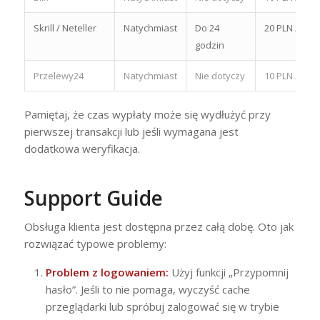
Skrill / Neteller
Natychmiast
Do 24
20 PLN / 20 
godzin
Przelewy24
Natychmiast
Nie dotyczy
10 PLN / –
Pamiętaj, że czas wypłaty może się wydłużyć przy
pierwszej transakcji lub jeśli wymagana jest
dodatkowa weryfikacja.
Support Guide
Obsługa klienta jest dostępna przez całą dobę. Oto jak
rozwiązać typowe problemy:
Problem z logowaniem:
Użyj funkcji „Przypomnij
hasło”. Jeśli to nie pomaga, wyczyść cache
przeglądarki lub spróbuj zalogować się w trybie