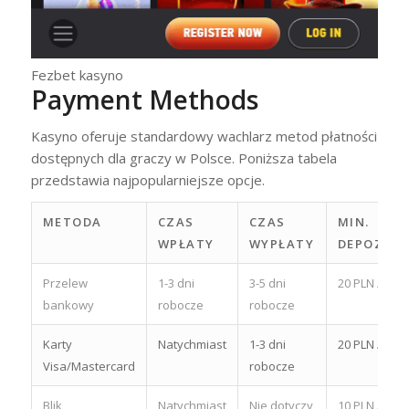
Fezbet kasyno
Payment Methods
Kasyno oferuje standardowy wachlarz metod płatności
dostępnych dla graczy w Polsce. Poniższa tabela
przedstawia najpopularniejsze opcje.
METODA
CZAS
CZAS
MIN.
WPŁATY
WYPŁATY
DEPOZYT
Przelew
1-3 dni
3-5 dni
20 PLN / 50 
bankowy
robocze
robocze
Karty
Natychmiast
1-3 dni
20 PLN / 50 
Visa/Mastercard
robocze
Blik
Natychmiast
Nie dotyczy
10 PLN / –