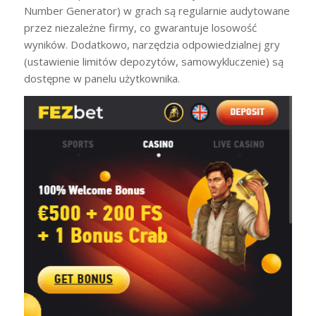
Number Generator) w grach są regularnie audytowane
przez niezależne firmy, co gwarantuje losowość
wyników. Dodatkowo, narzędzia odpowiedzialnej gry
(ustawienie limitów depozytów, samowykluczenie) są
dostępne w panelu użytkownika.