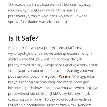
Upraszczając, im wyższa wartość bonusu i wyższy
mnożnik, tym większa kwota, którą musisz
przetworzyć, zanim wypłacisz wygrane. Zawsze
sprawdź dokładne warunki promocji.
Is It Safe?
Bezpieczeństwo jest priorytetem. Platforma
wykorzystuje standardowe zabezpieczenia, w tym
szyfrowanie SSL (256-bit) do ochrony danych
przesyłanych między Twoją przeglądarką a serwerami.
Licencja przyznana przez Curacao eGaming zapewnia
podstawowy poziom regulacji.
Ważne:
W przypadku
kasyn z licencją Curacao wygrane mogą podlegać
lokalnemu podatkowi dochodowemu w Twoim kraju (w
przeciwieństwie do licencji MGA czy lokalnych, gdzie
często są zwolnione). To użytkownik odpowiada za
rozliczenie podatkowe. Mechanizmy RNG (Random