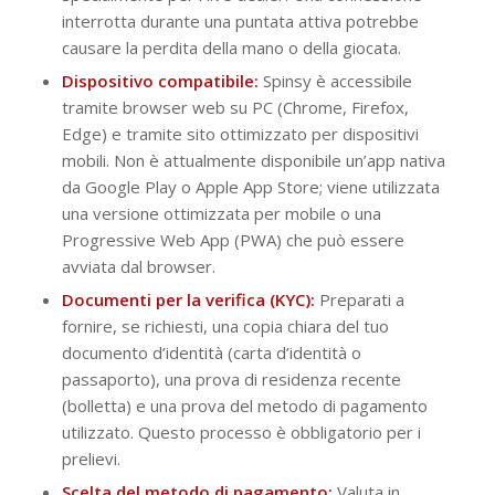
interrotta durante una puntata attiva potrebbe
causare la perdita della mano o della giocata.
Dispositivo compatibile:
Spinsy è accessibile
tramite browser web su PC (Chrome, Firefox,
Edge) e tramite sito ottimizzato per dispositivi
mobili. Non è attualmente disponibile un’app nativa
da Google Play o Apple App Store; viene utilizzata
una versione ottimizzata per mobile o una
Progressive Web App (PWA) che può essere
avviata dal browser.
Documenti per la verifica (KYC):
Preparati a
fornire, se richiesti, una copia chiara del tuo
documento d’identità (carta d’identità o
passaporto), una prova di residenza recente
(bolletta) e una prova del metodo di pagamento
utilizzato. Questo processo è obbligatorio per i
prelievi.
Scelta del metodo di pagamento:
Valuta in