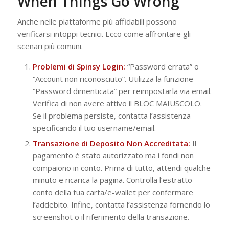
When Things Go Wrong
Anche nelle piattaforme più affidabili possono
verificarsi intoppi tecnici. Ecco come affrontare gli
scenari più comuni.
Problemi di Spinsy Login:
“Password errata” o
“Account non riconosciuto”. Utilizza la funzione
“Password dimenticata” per reimpostarla via email.
Verifica di non avere attivo il BLOC MAIUSCOLO.
Se il problema persiste, contatta l’assistenza
specificando il tuo username/email.
Transazione di Deposito Non Accreditata:
Il
pagamento è stato autorizzato ma i fondi non
compaiono in conto. Prima di tutto, attendi qualche
minuto e ricarica la pagina. Controlla l’estratto
conto della tua carta/e-wallet per confermare
l’addebito. Infine, contatta l’assistenza fornendo lo
screenshot o il riferimento della transazione.