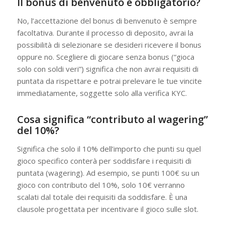
Il bonus di benvenuto è obbligatorio?
No, l’accettazione del bonus di benvenuto è sempre
facoltativa. Durante il processo di deposito, avrai la
possibilità di selezionare se desideri ricevere il bonus
oppure no. Scegliere di giocare senza bonus (“gioca
solo con soldi veri”) significa che non avrai requisiti di
puntata da rispettare e potrai prelevare le tue vincite
immediatamente, soggette solo alla verifica KYC.
Cosa significa “contributo al wagering”
del 10%?
Significa che solo il 10% dell’importo che punti su quel
gioco specifico conterà per soddisfare i requisiti di
puntata (wagering). Ad esempio, se punti 100€ su un
gioco con contributo del 10%, solo 10€ verranno
scalati dal totale dei requisiti da soddisfare. È una
clausole progettata per incentivare il gioco sulle slot.