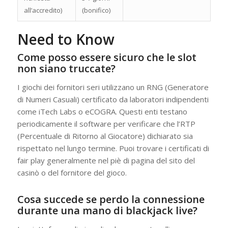
all’accredito)
(bonifico)
Need to Know
Come posso essere sicuro che le slot
non siano truccate?
I giochi dei fornitori seri utilizzano un RNG (Generatore
di Numeri Casuali) certificato da laboratori indipendenti
come iTech Labs o eCOGRA. Questi enti testano
periodicamente il software per verificare che l’RTP
(Percentuale di Ritorno al Giocatore) dichiarato sia
rispettato nel lungo termine. Puoi trovare i certificati di
fair play generalmente nel piè di pagina del sito del
casinò o del fornitore del gioco.
Cosa succede se perdo la connessione
durante una mano di blackjack live?