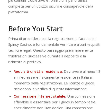
più comuni. L’obiettivo è fornirti una panoramica
completa per un utilizzo sicuro e consapevole della
piattaforma.
Before You Start
Prima di procedere con la registrazione e l’accesso a
Spinsy Casino, è fondamentale verificare alcuni requisiti
tecnici e legali. Questo passaggio preliminare evita
frustrazioni successive durante il deposito o la
richiesta di prelievo.
Requisiti di età e residenza:
Devi avere almeno 18
anni ed essere fisicamente residente in Italia al
momento della registrazione. Le licenze di gioco
richiedono la verifica di questa informazione.
Connessione Internet stabile:
Una connessione
affidabile è essenziale per il gioco in tempo reale,
specialmente per i live dealer. Una connessione