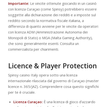
Importante:
Le vincite ottenute giocando in un casinò
con licenza Curaçao (come Spinsy) potrebbero essere
soggette alla dichiarazione dei redditi e a imposte sul
reddito secondo la normativa fiscale italiana, a
differenza di quanto avviene per le vincite da operatori
con licenza ADM (Amministrazione Autonoma dei
Monopoli di Stato) o MGA (Malta Gaming Authority),
che sono generalmente esenti. Consulta un
commercialista per chiarimenti.
Licence & Player Protection
Spinsy casino Italy opera sotto una licenza
internazionale rilasciata dal governo di Curaçao (master
licence n. 365/JAZ). Comprendere cosa questo significhi
per te è cruciale.
Licenza Curaçao:
È una licenza di gioco d’azzardo