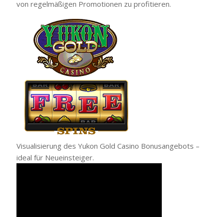
von regelmäßigen Promotionen zu profitieren.
Visualisierung des Yukon Gold Casino Bonusangebots –
ideal für Neueinsteiger.