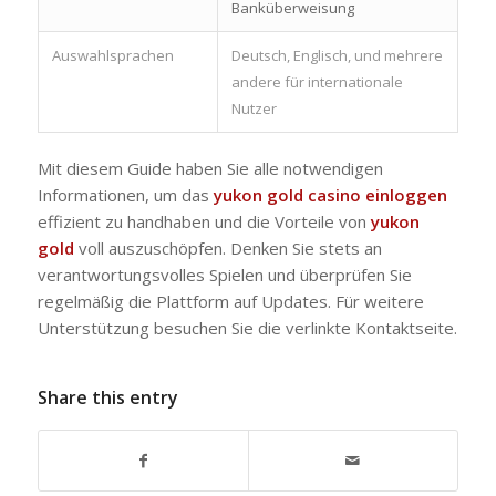
Banküberweisung
Auswahlsprachen
Deutsch, Englisch, und mehrere
andere für internationale
Nutzer
Mit diesem Guide haben Sie alle notwendigen
Informationen, um das
yukon gold casino einloggen
effizient zu handhaben und die Vorteile von
yukon
gold
voll auszuschöpfen. Denken Sie stets an
verantwortungsvolles Spielen und überprüfen Sie
regelmäßig die Plattform auf Updates. Für weitere
Unterstützung besuchen Sie die verlinkte Kontaktseite.
Share this entry