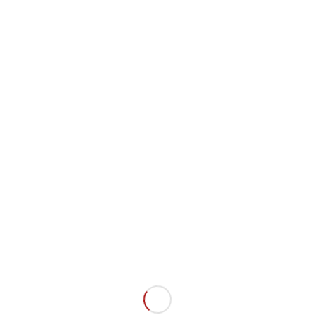
gasino
ino
e Vegasino