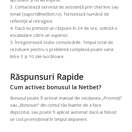
3. Contactează serviciul de asistență prin chat live sau
email (suport@netbet.ro). Furnizează numărul de
referință al retragerii.
4. Dacă nu primești un răspuns în 24 de ore, solicită o
escaladare către un superior.
5. Înregistrează toate comunicările. Timpul total de
rezolvare pentru o problemă complexă poate varia
între 3 și 10 zile lucrătoare.
Răspunsuri Rapide
Cum activez bonusul la Netbet?
Bonusul poate fi activat manual din secțiunea „Promoții”
sau „Bonusuri” din contul tău înainte de a face
depozitul, sau poate fi aplicat automat dacă ai folosit
un cod promoțional în timpul depunerii.