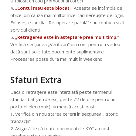
ai folosit un cod promoțional corect.
4.
„Contul meu este blocat.”
Aceasta se întâmplă de
obicei din cauza mai multor încercări nereușite de login.
Folosește funcția „Recuperare parolă” sau contactează
serviciul clienți.
5.
„Retragerea este în așteptare prea mult timp.”
Verifică secțiunea „Verificări” din cont pentru a vedea
dacă sunt solicitate documente suplimentare.
Procesarea poate dura mai mult în weekend.
Sfaturi Extra
Dacă o retragere este întârziată peste termenul
standard afișat (de ex., peste 72 de ore pentru un
portofel electronic), urmează acești pași:
1. Verifică din nou starea cererii în secțiunea „Istoric
tranzacții”.
2. Asigură-te că toate documentele KYC au fost
aprobate și nu au expirat.