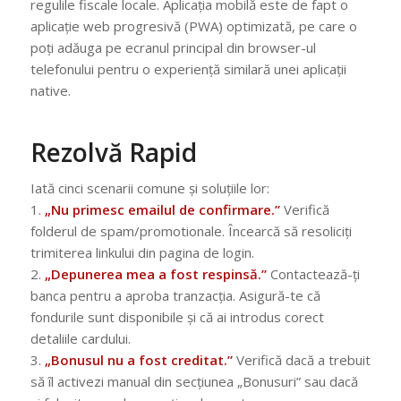
regulile fiscale locale. Aplicația mobilă este de fapt o
aplicație web progresivă (PWA) optimizată, pe care o
poți adăuga pe ecranul principal din browser-ul
telefonului pentru o experiență similară unei aplicații
native.
Rezolvă Rapid
Iată cinci scenarii comune și soluțiile lor:
1.
„Nu primesc emailul de confirmare.”
Verifică
folderul de spam/promotionale. Încearcă să resoliciți
trimiterea linkului din pagina de login.
2.
„Depunerea mea a fost respinsă.”
Contactează-ți
banca pentru a aproba tranzacția. Asigură-te că
fondurile sunt disponibile și că ai introdus corect
detaliile cardului.
3.
„Bonusul nu a fost creditat.”
Verifică dacă a trebuit
să îl activezi manual din secțiunea „Bonusuri” sau dacă