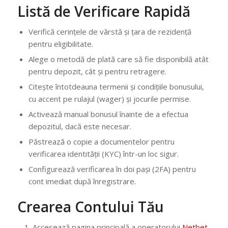
Listă de Verificare Rapidă
Verifică cerințele de vârstă și țara de rezidență
pentru eligibilitate.
Alege o metodă de plată care să fie disponibilă atât
pentru depozit, cât și pentru retragere.
Citește întotdeauna termenii și condițiile bonusului,
cu accent pe rulajul (wager) și jocurile permise.
Activează manual bonusul înainte de a efectua
depozitul, dacă este necesar.
Păstrează o copie a documentelor pentru
verificarea identității (KYC) într-un loc sigur.
Configurează verificarea în doi pași (2FA) pentru
cont imediat după înregistrare.
Crearea Contului Tău
Accesează pagina principală a operatorului
Netbet