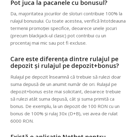
Pot juca la pacanele cu bonusul?
Da, majoritatea jocurilor de sloturi contribuie 100% la
rulajul bonusului. Cu toate acestea, verifică întotdeauna
termenii promoției specifice, deoarece unele jocuri
(precum blackjack-ul clasic) pot contribui cu un
procentaj mai mic sau pot fi excluse.
Care este diferența dintre rulajul pe
depozit și rulajul pe depozit+bonus?
Rulajul pe depozit înseamnă că trebuie să rulezi doar
suma depusă de un anumit număr de ori. Rulajul pe
depozit+bonus este mai solicitant, deoarece trebuie
să rulezi atât suma depusă, cât și suma primită ca
bonus. De exemplu, la un depozit de 100 RON cu un
bonus de 100% și rulaj 30x (D+B), vei avea de rulat
6000 RON.
Există o aplicație Netbet pentru