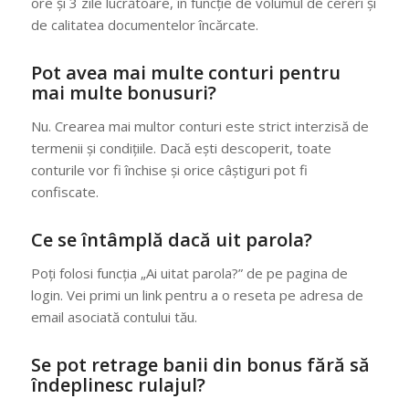
ore și 3 zile lucrătoare, în funcție de volumul de cereri și
de calitatea documentelor încărcate.
Pot avea mai multe conturi pentru
mai multe bonusuri?
Nu. Crearea mai multor conturi este strict interzisă de
termenii și condițiile. Dacă ești descoperit, toate
conturile vor fi închise și orice câștiguri pot fi
confiscate.
Ce se întâmplă dacă uit parola?
Poți folosi funcția „Ai uitat parola?” de pe pagina de
login. Vei primi un link pentru a o reseta pe adresa de
email asociată contului tău.
Se pot retrage banii din bonus fără să
îndeplinesc rulajul?