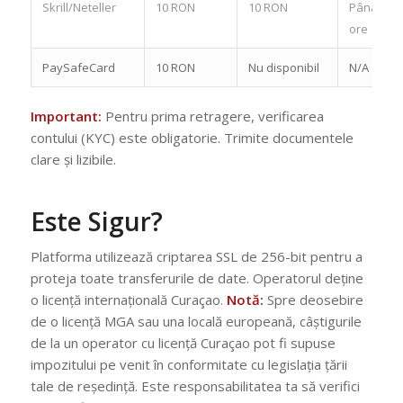
Skrill/Neteller
10 RON
10 RON
Până la 2
ore
PaySafeCard
10 RON
Nu disponibil
N/A
Important:
Pentru prima retragere, verificarea
contului (KYC) este obligatorie. Trimite documentele
clare și lizibile.
Este Sigur?
Platforma utilizează criptarea SSL de 256-bit pentru a
proteja toate transferurile de date. Operatorul deține
o licență internațională Curaçao.
Notă:
Spre deosebire
de o licență MGA sau una locală europeană, câștigurile
de la un operator cu licență Curaçao pot fi supuse
impozitului pe venit în conformitate cu legislația țării
tale de reședință. Este responsabilitatea ta să verifici