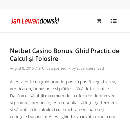
Netbet Casino Bonus: Ghid Practic de
Calcul și Folosire
/
/
August 8, 2015
in
Uncategorized
by
superuser3433d
Acesta este un ghid practic, pas cu pas: înregistrarea,
verificarea, bonusurile și plățile – fără detalii inutile.
Dacă vrei să obții maximum de la ofertele de bun venit
și promoții periodice, este esențial să înțelegi termenii
și să poți să îți calculezi cu exactitate valoarea și
cerințele bonusului. Acest ghid te va învăța exact cum.