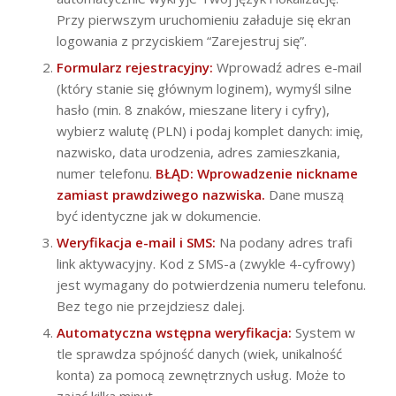
Przy pierwszym uruchomieniu załaduje się ekran
logowania z przyciskiem “Zarejestruj się”.
Formularz rejestracyjny:
Wprowadź adres e-mail
(który stanie się głównym loginem), wymyśl silne
hasło (min. 8 znaków, mieszane litery i cyfry),
wybierz walutę (PLN) i podaj komplet danych: imię,
nazwisko, data urodzenia, adres zamieszkania,
numer telefonu.
BŁĄD: Wprowadzenie nickname
zamiast prawdziwego nazwiska.
Dane muszą
być identyczne jak w dokumencie.
Weryfikacja e-mail i SMS:
Na podany adres trafi
link aktywacyjny. Kod z SMS-a (zwykle 4-cyfrowy)
jest wymagany do potwierdzenia numeru telefonu.
Bez tego nie przejdziesz dalej.
Automatyczna wstępna weryfikacja:
System w
tle sprawdza spójność danych (wiek, unikalność
konta) za pomocą zewnętrznych usług. Może to
zająć kilka minut.