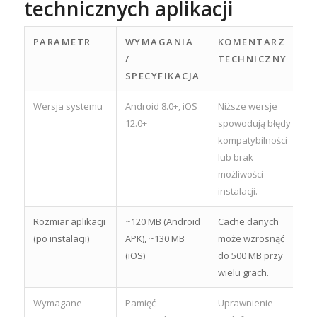
technicznych aplikacji
PARAMETR
WYMAGANIA
KOMENTARZ
/
TECHNICZNY
SPECYFIKACJA
Wersja systemu
Android 8.0+, iOS
Niższe wersje
12.0+
spowodują błędy
kompatybilności
lub brak
możliwości
instalacji.
Rozmiar aplikacji
~120 MB (Android
Cache danych
(po instalacji)
APK), ~130 MB
może wzrosnąć
(iOS)
do 500 MB przy
wielu grach.
Wymagane
Pamięć
Uprawnienie