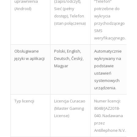
uprawnienia
(zapis/odczyt),
“Telefon”
(Android)
Sieć (pełny
potrzebne do
dostęp), Telefon
wykrycia
(stan połączenia)
przychodzącego
SMS
weryfikacyjnego.
Obsługiwane
Polski, English,
Automatycznie
języki w aplikacji
Deutsch, Český,
wykrywany na
Magyar
podstawie
ustawień
systemowych
urządzenia.
Typ licencji
Licencja Curacao
Numer licencji:
(Master Gaming
8048/JAZ2018-
License)
040. Nadawana
przez
Antillephone N.V.