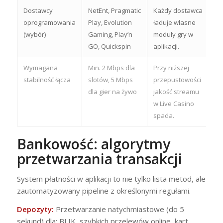
Dostawcy
NetEnt, Pragmatic
Każdy dostawca
oprogramowania
Play, Evolution
ładuje własne
(wybór)
Gaming, Play’n
moduły gry w
GO, Quickspin
aplikacji.
Wymagana
Min. 2 Mbps dla
Przy niższej
stabilność łącza
slotów, 5 Mbps
przepustowości
dla gier na żywo
jakość streamu
w Live Casino
spada.
Bankowość: algorytmy
przetwarzania transakcji
System płatności w aplikacji to nie tylko lista metod, ale
zautomatyzowany pipeline z określonymi regułami.
Depozyty:
Przetwarzanie natychmiastowe (do 5
sekund) dla: BLIK, szybkich przelewów online, kart