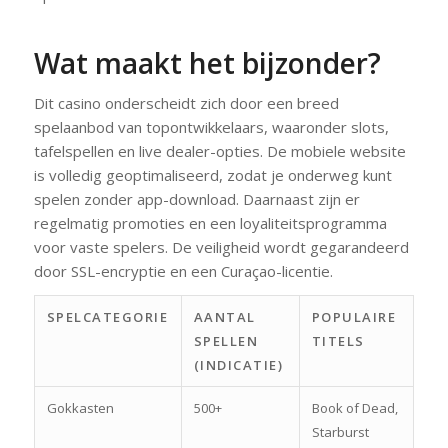
Wat maakt het bijzonder?
Dit casino onderscheidt zich door een breed
spelaanbod van topontwikkelaars, waaronder slots,
tafelspellen en live dealer-opties. De mobiele website
is volledig geoptimaliseerd, zodat je onderweg kunt
spelen zonder app-download. Daarnaast zijn er
regelmatig promoties en een loyaliteitsprogramma
voor vaste spelers. De veiligheid wordt gegarandeerd
door SSL-encryptie en een Curaçao-licentie.
SPELCATEGORIE
AANTAL
POPULAIRE
SPELLEN
TITELS
(INDICATIE)
Gokkasten
500+
Book of Dead,
Starburst