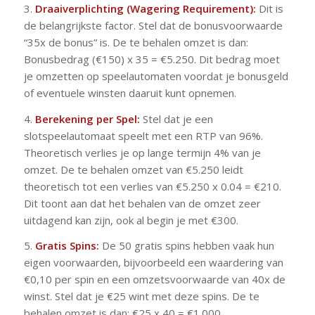
3.
Draaiverplichting (Wagering Requirement):
Dit is
de belangrijkste factor. Stel dat de bonusvoorwaarde
“35x de bonus” is. De te behalen omzet is dan:
Bonusbedrag (€150) x 35 = €5.250. Dit bedrag moet
je omzetten op speelautomaten voordat je bonusgeld
of eventuele winsten daaruit kunt opnemen.
4.
Berekening per Spel:
Stel dat je een
slotspeelautomaat speelt met een RTP van 96%.
Theoretisch verlies je op lange termijn 4% van je
omzet. De te behalen omzet van €5.250 leidt
theoretisch tot een verlies van €5.250 x 0.04 = €210.
Dit toont aan dat het behalen van de omzet zeer
uitdagend kan zijn, ook al begin je met €300.
5.
Gratis Spins:
De 50 gratis spins hebben vaak hun
eigen voorwaarden, bijvoorbeeld een waardering van
€0,10 per spin en een omzetsvoorwaarde van 40x de
winst. Stel dat je €25 wint met deze spins. De te
behalen omzet is dan: €25 x 40 = €1.000.