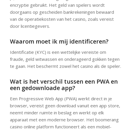
encryptie gebruikt. Het geld van spelers wordt
doorgaans op gescheiden bankrekeningen bewaard
van de operatiekosten van het casino, zoals vereist
door licentiegevers.
Waarom moet ik mij identificeren?
Identificatie (KYC) is een wettelijke vereiste om
fraude, geld witwassen en onderageerd gokken tegen
te gaan. Het beschermt zowel het casino als de speler.
Wat is het verschil tussen een PWA en
een gedownloade app?
Een Progressive Web App (PWA) werkt direct in je
browser, vereist geen download vanuit een app store,
neemt minder ruimte in beslag en werkt op elk
apparaat met een moderne browser. Het boomerang
casino online platform functioneert als een mobiel-