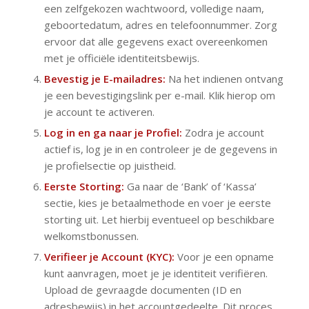
een zelfgekozen wachtwoord, volledige naam,
geboortedatum, adres en telefoonnummer. Zorg
ervoor dat alle gegevens exact overeenkomen
met je officiële identiteitsbewijs.
Bevestig je E-mailadres:
Na het indienen ontvang
je een bevestigingslink per e-mail. Klik hierop om
je account te activeren.
Log in en ga naar je Profiel:
Zodra je account
actief is, log je in en controleer je de gegevens in
je profielsectie op juistheid.
Eerste Storting:
Ga naar de ‘Bank’ of ‘Kassa’
sectie, kies je betaalmethode en voer je eerste
storting uit. Let hierbij eventueel op beschikbare
welkomstbonussen.
Verifieer je Account (KYC):
Voor je een opname
kunt aanvragen, moet je je identiteit verifiëren.
Upload de gevraagde documenten (ID en
adresbewijs) in het accountgedeelte. Dit proces