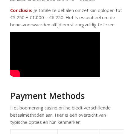
Conclusie:
Je totale te behalen omzet kan oplopen tot
€5.250 + €1.000 = €6.250. Het is essentieel om de
bonusvoorwaarden altijd eerst zorgvuldig te lezen.
Payment Methods
Het boomerang casino online biedt verschillende
betaalmethoden aan. Hier is een overzicht van
typische opties en hun kenmerken: