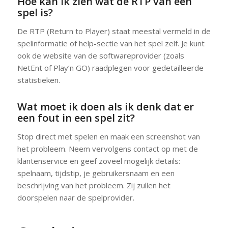
Hoe kan ik zien wat de RTP van een
spel is?
De RTP (Return to Player) staat meestal vermeld in de
spelinformatie of help-sectie van het spel zelf. Je kunt
ook de website van de softwareprovider (zoals
NetEnt of Play’n GO) raadplegen voor gedetailleerde
statistieken.
Wat moet ik doen als ik denk dat er
een fout in een spel zit?
Stop direct met spelen en maak een screenshot van
het probleem. Neem vervolgens contact op met de
klantenservice en geef zoveel mogelijk details:
spelnaam, tijdstip, je gebruikersnaam en een
beschrijving van het probleem. Zij zullen het
doorspelen naar de spelprovider.