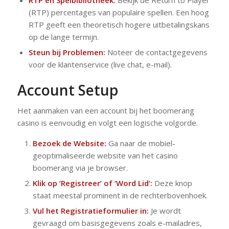
RTP en Spelbibliotheek:
Bekijk de Return to Player
(RTP) percentages van populaire spellen. Een hoog
RTP geeft een theoretisch hogere uitbetalingskans
op de lange termijn.
Steun bij Problemen:
Noteer de contactgegevens
voor de klantenservice (live chat, e-mail).
Account Setup
Het aanmaken van een account bij het boomerang
casino is eenvoudig en volgt een logische volgorde.
Bezoek de Website:
Ga naar de mobiel-
geoptimaliseerde website van het casino
boomerang via je browser.
Klik op ‘Registreer’ of ‘Word Lid’:
Deze knop
staat meestal prominent in de rechterbovenhoek.
Vul het Registratieformulier in:
Je wordt
gevraagd om basisgegevens zoals e-mailadres,