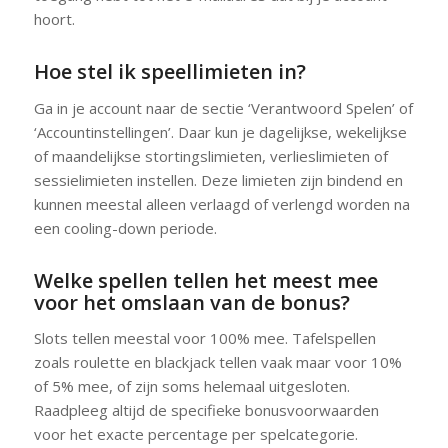
hoort.
Hoe stel ik speellimieten in?
Ga in je account naar de sectie ‘Verantwoord Spelen’ of
‘Accountinstellingen’. Daar kun je dagelijkse, wekelijkse
of maandelijkse stortingslimieten, verlieslimieten of
sessielimieten instellen. Deze limieten zijn bindend en
kunnen meestal alleen verlaagd of verlengd worden na
een cooling-down periode.
Welke spellen tellen het meest mee
voor het omslaan van de bonus?
Slots tellen meestal voor 100% mee. Tafelspellen
zoals roulette en blackjack tellen vaak maar voor 10%
of 5% mee, of zijn soms helemaal uitgesloten.
Raadpleeg altijd de specifieke bonusvoorwaarden
voor het exacte percentage per spelcategorie.