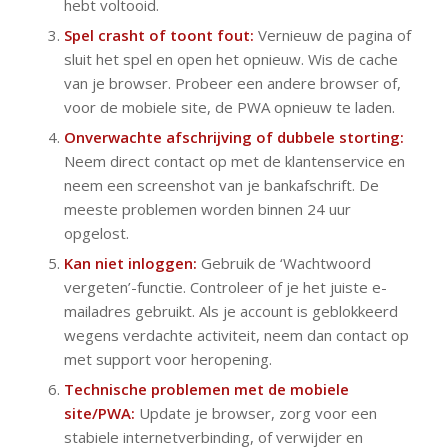
hebt voltooid.
Spel crasht of toont fout:
Vernieuw de pagina of
sluit het spel en open het opnieuw. Wis de cache
van je browser. Probeer een andere browser of,
voor de mobiele site, de PWA opnieuw te laden.
Onverwachte afschrijving of dubbele storting:
Neem direct contact op met de klantenservice en
neem een screenshot van je bankafschrift. De
meeste problemen worden binnen 24 uur
opgelost.
Kan niet inloggen:
Gebruik de ‘Wachtwoord
vergeten’-functie. Controleer of je het juiste e-
mailadres gebruikt. Als je account is geblokkeerd
wegens verdachte activiteit, neem dan contact op
met support voor heropening.
Technische problemen met de mobiele
site/PWA:
Update je browser, zorg voor een
stabiele internetverbinding, of verwijder en