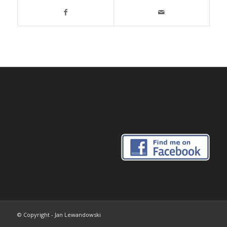
© Copyright - Jan Lewandowski