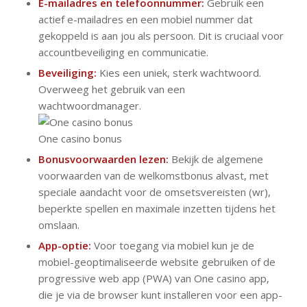
E-mailadres en telefoonnummer:
Gebruik een
actief e-mailadres en een mobiel nummer dat
gekoppeld is aan jou als persoon. Dit is cruciaal voor
accountbeveiliging en communicatie.
Beveiliging:
Kies een uniek, sterk wachtwoord.
Overweeg het gebruik van een
wachtwoordmanager.
One casino bonus
Bonusvoorwaarden lezen:
Bekijk de algemene
voorwaarden van de welkomstbonus alvast, met
speciale aandacht voor de omsetsvereisten (wr),
beperkte spellen en maximale inzetten tijdens het
omslaan.
App-optie:
Voor toegang via mobiel kun je de
mobiel-geoptimaliseerde website gebruiken of de
progressive web app (PWA) van One casino app,
die je via de browser kunt installeren voor een app-