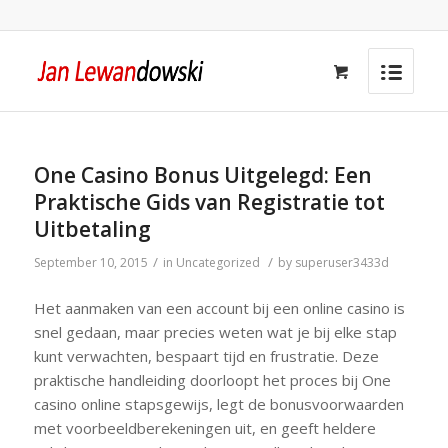
One Casino Bonus Uitgelegd: Een
Praktische Gids van Registratie tot
Uitbetaling
/
/
September 10, 2015
in
Uncategorized
by
superuser3433d
Het aanmaken van een account bij een online casino is
snel gedaan, maar precies weten wat je bij elke stap
kunt verwachten, bespaart tijd en frustratie. Deze
praktische handleiding doorloopt het proces bij One
casino online stapsgewijs, legt de bonusvoorwaarden
met voorbeeldberekeningen uit, en geeft heldere