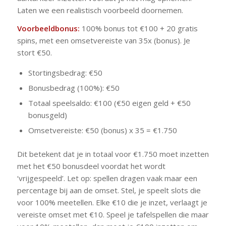
Laten we een realistisch voorbeeld doornemen.
Voorbeeldbonus:
100% bonus tot €100 + 20 gratis
spins, met een omsetvereiste van 35x (bonus). Je
stort €50.
Stortingsbedrag: €50
Bonusbedrag (100%): €50
Totaal speelsaldo: €100 (€50 eigen geld + €50
bonusgeld)
Omsetvereiste: €50 (bonus) x 35 = €1.750
Dit betekent dat je in totaal voor €1.750 moet inzetten
met het €50 bonusdeel voordat het wordt
‘vrijgespeeld’. Let op: spellen dragen vaak maar een
percentage bij aan de omset. Stel, je speelt slots die
voor 100% meetellen. Elke €10 die je inzet, verlaagt je
vereiste omset met €10. Speel je tafelspellen die maar