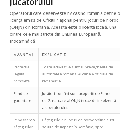
Jucătorului
Operatorul care deservește nv casino romania deține o
licență emisă de Oficiul Național pentru Jocuri de Noroc
(ONJN) din România. Aceasta este o licență locală, una
dintre cele mai stricte din Uniunea Europeană.
Înseamnă că:
AVANTAJ
EXPLICAȚIE
Protecție
Toate activitățile sunt supravegheate de
legală
autoritatea română. Ai canale oficiale de
completă
reclamație.
Fond de
Jucătorii români sunt acoperiți de Fondul
garantare
de Garantare al ONJN în caz de insolvență
a operatorului.
Impozitarea
Câștigurile din jocuri de noroc online sunt
câștigurilor
scutite de impozit în România, spre