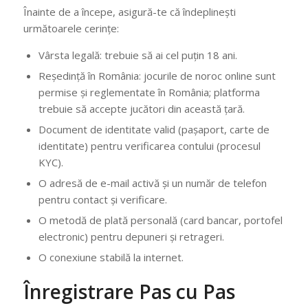
Înainte de a începe, asigură-te că îndeplinești
următoarele cerințe:
Vârsta legală: trebuie să ai cel puțin 18 ani.
Reședință în România: jocurile de noroc online sunt
permise și reglementate în România; platforma
trebuie să accepte jucători din această țară.
Document de identitate valid (pașaport, carte de
identitate) pentru verificarea contului (procesul
KYC).
O adresă de e-mail activă și un număr de telefon
pentru contact și verificare.
O metodă de plată personală (card bancar, portofel
electronic) pentru depuneri și retrageri.
O conexiune stabilă la internet.
Înregistrare Pas cu Pas