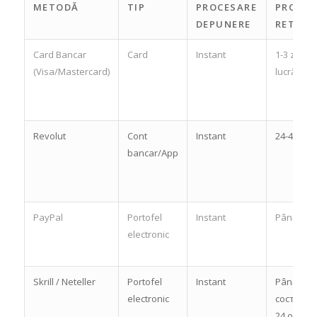
METODĂ
TIP
PROCESARE
PROCES
DEPUNERE
RETRAG
Card Bancar
Card
Instant
1-3 zile
(Visa/Mastercard)
lucrătoar
Revolut
Cont
Instant
24-48 ore
bancar/App
PayPal
Portofel
Instant
Până la 2
electronic
Skrill / Neteller
Portofel
Instant
Până la
electronic
составля
24 ore