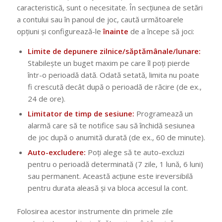
caracteristică, sunt o necesitate. În secțiunea de setări
a contului sau în panoul de joc, caută următoarele
opțiuni și configurează-le
înainte
de a începe să joci:
Limite de depunere zilnice/săptămânale/lunare:
Stabilește un buget maxim pe care îl poți pierde
într-o perioadă dată. Odată setată, limita nu poate
fi crescută decât după o perioadă de răcire (de ex.,
24 de ore).
Limitator de timp de sesiune:
Programează un
alarmă care să te notifice sau să închidă sesiunea
de joc după o anumită durată (de ex., 60 de minute).
Auto-excludere:
Poți alege să te auto-excluzi
pentru o perioadă determinată (7 zile, 1 lună, 6 luni)
sau permanent. Această acțiune este ireversibilă
pentru durata aleasă și va bloca accesul la cont.
Folosirea acestor instrumente din primele zile