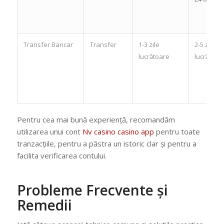
Transfer Bancar
Transfer
1-3 zile
2-5 zile
lucrătoare
lucrătoar
Pentru cea mai bună experiență, recomandăm
utilizarea unui cont
Nv casino casino app
pentru toate
tranzacțiile, pentru a păstra un istoric clar și pentru a
facilita verificarea contului.
Probleme Frecvente și
Remedii