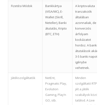
Fizetési Módok
Bankkártya
A kriptovaluta
(VISA/MC), E-
tranzakciók
Wallet (Skrill,
általában
Neteller), Banki
azonnaliak, de a
átutalás, Kripto
konverziós
(BTC, ETH)
árfolyam
kockázatot
hordoz. A banki
átutalások akár
3-5 banki napot is
igénybe
vehetnek.
Játékszolgáltatók
NetEnt,
Minden
Pragmatic Play,
szolgáltató RTP-
Evolution
jét a játék
Gaming, Play’n
szabályok között
GO, stb.
találod. A Live