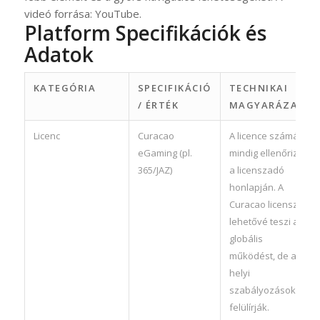
videó forrása: YouTube.
Platform Specifikációk és
Adatok
KATEGÓRIA
SPECIFIKÁCIÓ
TECHNIKAI
/ ÉRTÉK
MAGYARÁZAT
Licenc
Curacao
A licence számát
eGaming (pl.
mindig ellenőrizd
365/JAZ)
a licenszadó
honlapján. A
Curacao licensz
lehetővé teszi a
globális
működést, de a
helyi
szabályozások
felülírják.