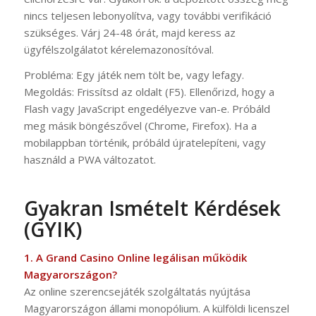
nincs teljesen lebonyolítva, vagy további verifikáció
szükséges. Várj 24-48 órát, majd keress az
ügyfélszolgálatot kérelemazonosítóval.
Probléma: Egy játék nem tölt be, vagy lefagy.
Megoldás: Frissítsd az oldalt (F5). Ellenőrizd, hogy a
Flash vagy JavaScript engedélyezve van-e. Próbáld
meg másik böngészővel (Chrome, Firefox). Ha a
mobilappban történik, próbáld újratelepíteni, vagy
használd a PWA változatot.
Gyakran Ismételt Kérdések
(GYIK)
1. A Grand Casino Online legálisan működik
Magyarországon?
Az online szerencsejáték szolgáltatás nyújtása
Magyarországon állami monopólium. A külföldi licenszel