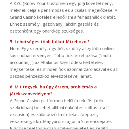
A KYC (Know Your Customer) egy jogi követelmény,
melynek célja a pénzmosás és a csalás megelőzése. A
Grand Casino köteles ellenőrizni a felhasználók kilétét.
Ehhez személyi igazolvány, lakcímigazolás és
esetenként egy önarckép szükséges.
5. Lehetséges több fiókot létrehozni?
Nem. Egy személy, egy fiók szabály a legtöbb online
kaszinóban érvényes. Több fiók létrehozása (“multi-
accounting”) az Általános Szerződési Feltételek
megsértése, és minden fiók azonnali zárolásával és az
összes pénzeszköz elvesztésével járhat.
6. Mit tegyek, ha úgy érzem, problémás a
játékszenvedélyem?
A Grand Casino platformon belül (a felelős játék
szekcióban) be lehet állítani önkéntes kitiltást (self-
exclusion) és különböző limiteteket (depózit,
veszteség, idő). Magyarországon a Szerencsejáték-
függőséggel foglalkozó szakembereket és segítő