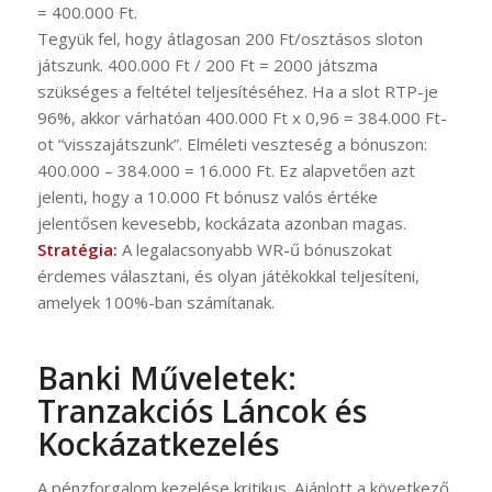
= 400.000 Ft.
Tegyük fel, hogy átlagosan 200 Ft/osztásos sloton
játszunk. 400.000 Ft / 200 Ft = 2000 játszma
szükséges a feltétel teljesítéséhez. Ha a slot RTP-je
96%, akkor várhatóan 400.000 Ft x 0,96 = 384.000 Ft-
ot “visszajátszunk”. Elméleti veszteség a bónuszon:
400.000 – 384.000 = 16.000 Ft. Ez alapvetően azt
jelenti, hogy a 10.000 Ft bónusz valós értéke
jelentősen kevesebb, kockázata azonban magas.
Stratégia:
A legalacsonyabb WR-ű bónuszokat
érdemes választani, és olyan játékokkal teljesíteni,
amelyek 100%-ban számítanak.
Banki Műveletek:
Tranzakciós Láncok és
Kockázatkezelés
A pénzforgalom kezelése kritikus. Ajánlott a következő