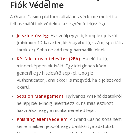
Fiók Védelme
A Grand Casino platform általános védelme mellett a
felhasználói fiók védelme az egyén felelőssége.
Jelszó erősség:
Használj egyedi, komplex jelszót
(minimum 12 karakter, kis/nagybetű, szám, speciális
karakter). Soha ne add meg harmadik félnek.
Kétfaktoros hitelesítés (2FA):
Ha elérhető,
mindenképpen aktiváld. Egy ideiglenes kódot
generál egy hitelesítő app (pl. Google
Authenticator), ami akkor is megvéd, ha a jelszavad
kikerül.
Session Management:
Nyilvános WiFi-hálózatokról
ne lépj be. Mindig jelentkezz ki, ha más eszközt
használsz, vagy a munkameneted lejár.
Phishing elleni védelem:
A Grand Casino soha nem
kér e-mailben jelszót vagy bankkártya adatokat.