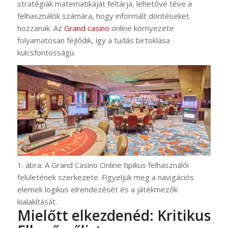
stratégiák matematikáját feltárja, lehetővé téve a
felhasználók számára, hogy informált döntéseket
hozzanak. Az
Grand casino
online környezete
folyamatosan fejlődik, így a tudás birtoklása
kulcsfontosságú.
1. ábra: A Grand Casino Online tipikus felhasználói
felületének szerkezete. Figyeljük meg a navigációs
elemek logikus elrendezését és a játékmezők
kialakítását.
Mielőtt elkezdenéd: Kritikus