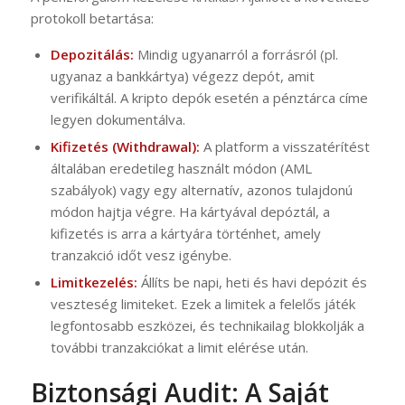
protokoll betartása:
Depozitálás:
Mindig ugyanarról a forrásról (pl.
ugyanaz a bankkártya) végezz depót, amit
verifikáltál. A kripto depók esetén a pénztárca címe
legyen dokumentálva.
Kifizetés (Withdrawal):
A platform a visszatérítést
általában eredetileg használt módon (AML
szabályok) vagy egy alternatív, azonos tulajdonú
módon hajtja végre. Ha kártyával depóztál, a
kifizetés is arra a kártyára történhet, amely
tranzakció időt vesz igénybe.
Limitkezelés:
Állíts be napi, heti és havi depózit és
veszteség limiteket. Ezek a limitek a felelős játék
legfontosabb eszközei, és technikailag blokkolják a
további tranzakciókat a limit elérése után.
Biztonsági Audit: A Saját