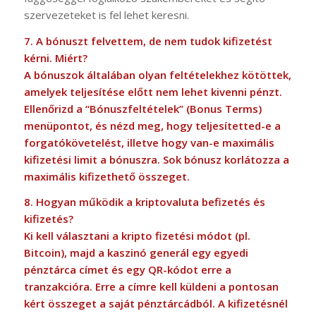
szervezeteket is fel lehet keresni.
7. A bónuszt felvettem, de nem tudok kifizetést
kérni. Miért?
A bónuszok általában olyan feltételekhez kötöttek,
amelyek teljesítése előtt nem lehet kivenni pénzt.
Ellenőrizd a “Bónuszfeltételek” (Bonus Terms)
menüpontot, és nézd meg, hogy teljesítetted-e a
forgatókövetelést, illetve hogy van-e maximális
kifizetési limit a bónuszra. Sok bónusz korlátozza a
maximális kifizethető összeget.
8. Hogyan működik a kriptovaluta befizetés és
kifizetés?
Ki kell választani a kripto fizetési módot (pl.
Bitcoin), majd a kaszinó generál egy egyedi
pénztárca címet és egy QR-kódot erre a
tranzakcióra. Erre a címre kell küldeni a pontosan
kért összeget a saját pénztárcádból. A kifizetésnél