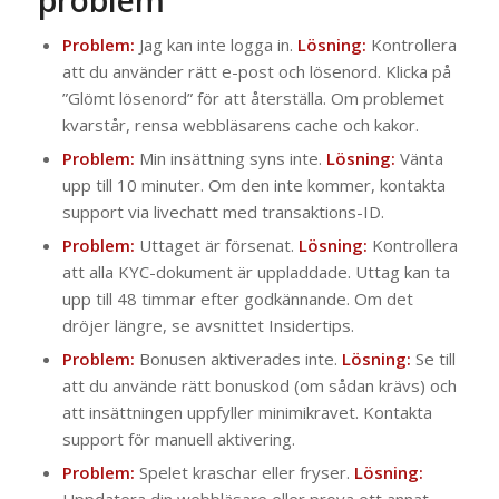
Problem:
Jag kan inte logga in.
Lösning:
Kontrollera
att du använder rätt e-post och lösenord. Klicka på
”Glömt lösenord” för att återställa. Om problemet
kvarstår, rensa webbläsarens cache och kakor.
Problem:
Min insättning syns inte.
Lösning:
Vänta
upp till 10 minuter. Om den inte kommer, kontakta
support via livechatt med transaktions-ID.
Problem:
Uttaget är försenat.
Lösning:
Kontrollera
att alla KYC-dokument är uppladdade. Uttag kan ta
upp till 48 timmar efter godkännande. Om det
dröjer längre, se avsnittet Insidertips.
Problem:
Bonusen aktiverades inte.
Lösning:
Se till
att du använde rätt bonuskod (om sådan krävs) och
att insättningen uppfyller minimikravet. Kontakta
support för manuell aktivering.
Problem:
Spelet kraschar eller fryser.
Lösning:
Uppdatera din webbläsare eller prova ett annat