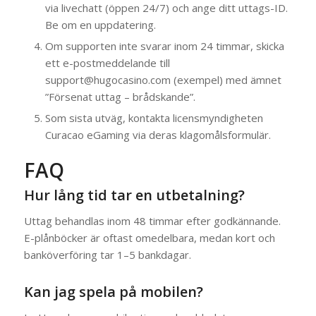
via livechatt (öppen 24/7) och ange ditt uttags-ID.
Be om en uppdatering.
Om supporten inte svarar inom 24 timmar, skicka
ett e-postmeddelande till
support@hugocasino.com (exempel) med ämnet
”Försenat uttag – brådskande”.
Som sista utväg, kontakta licensmyndigheten
Curacao eGaming via deras klagomålsformulär.
FAQ
Hur lång tid tar en utbetalning?
Uttag behandlas inom 48 timmar efter godkännande.
E-plånböcker är oftast omedelbara, medan kort och
banköverföring tar 1–5 bankdagar.
Kan jag spela på mobilen?