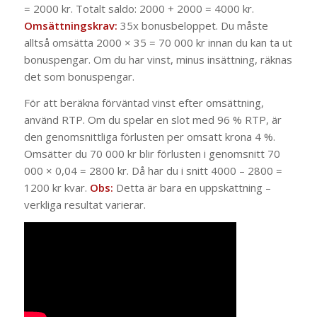
= 2000 kr. Totalt saldo: 2000 + 2000 = 4000 kr.
Omsättningskrav:
35x bonusbeloppet. Du måste
alltså omsätta 2000 × 35 = 70 000 kr innan du kan ta ut
bonuspengar. Om du har vinst, minus insättning, räknas
det som bonuspengar.
För att beräkna förväntad vinst efter omsättning,
använd RTP. Om du spelar en slot med 96 % RTP, är
den genomsnittliga förlusten per omsatt krona 4 %.
Omsätter du 70 000 kr blir förlusten i genomsnitt 70
000 × 0,04 = 2800 kr. Då har du i snitt 4000 – 2800 =
1200 kr kvar.
Obs:
Detta är bara en uppskattning –
verkliga resultat varierar.