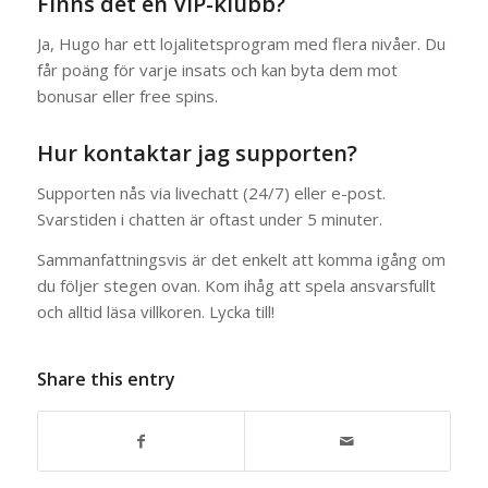
Finns det en VIP-klubb?
Ja, Hugo har ett lojalitetsprogram med flera nivåer. Du
får poäng för varje insats och kan byta dem mot
bonusar eller free spins.
Hur kontaktar jag supporten?
Supporten nås via livechatt (24/7) eller e-post.
Svarstiden i chatten är oftast under 5 minuter.
Sammanfattningsvis är det enkelt att komma igång om
du följer stegen ovan. Kom ihåg att spela ansvarsfullt
och alltid läsa villkoren. Lycka till!
Share this entry