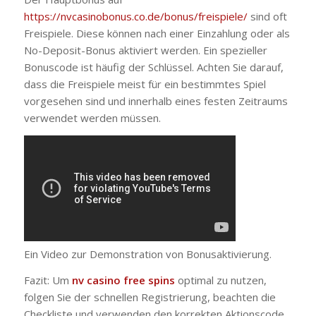
https://nvcasinobonus.co.de/bonus/freispiele/
sind oft
Freispiele. Diese können nach einer Einzahlung oder als
No-Deposit-Bonus aktiviert werden. Ein spezieller
Bonuscode ist häufig der Schlüssel. Achten Sie darauf,
dass die Freispiele meist für ein bestimmtes Spiel
vorgesehen sind und innerhalb eines festen Zeitraums
verwendet werden müssen.
Ein Video zur Demonstration von Bonusaktivierung.
Fazit: Um
nv casino free spins
optimal zu nutzen,
folgen Sie der schnellen Registrierung, beachten die
Checkliste und verwenden den korrekten Aktionscode.