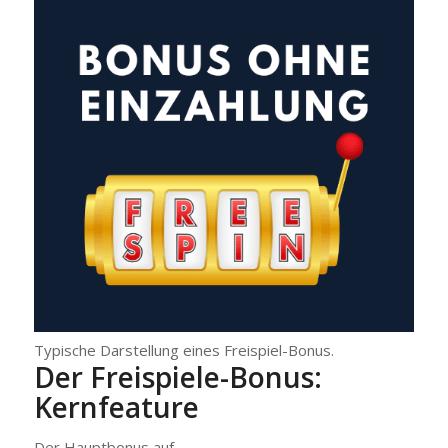
Typische Darstellung eines Freispiel-Bonus.
Der Freispiele-Bonus:
Kernfeature
Der Hauptbonus auf