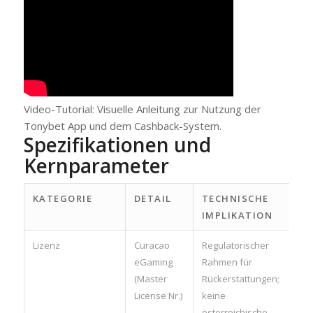
Video-Tutorial: Visuelle Anleitung zur Nutzung der
Tonybet App und dem Cashback-System.
Spezifikationen und
Kernparameter
KATEGORIE
DETAIL
TECHNISCHE
IMPLIKATION
Lizenz
Curacao
Regulatorischer
eGaming
Rahmen für
(Master
Rückerstattungen;
License Nr.)
keine
österreichische