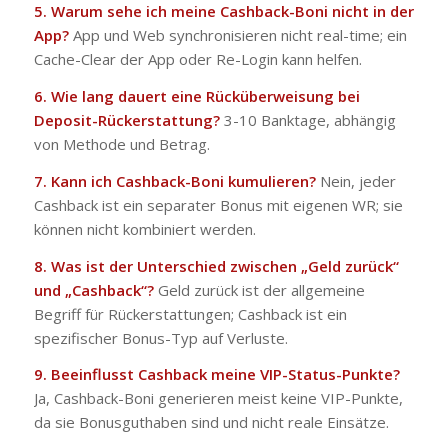
5. Warum sehe ich meine Cashback-Boni nicht in der
App?
App und Web synchronisieren nicht real-time; ein
Cache-Clear der App oder Re-Login kann helfen.
6. Wie lang dauert eine Rücküberweisung bei
Deposit-Rückerstattung?
3-10 Banktage, abhängig
von Methode und Betrag.
7. Kann ich Cashback-Boni kumulieren?
Nein, jeder
Cashback ist ein separater Bonus mit eigenen WR; sie
können nicht kombiniert werden.
8. Was ist der Unterschied zwischen „Geld zurück“
und „Cashback“?
Geld zurück ist der allgemeine
Begriff für Rückerstattungen; Cashback ist ein
spezifischer Bonus-Typ auf Verluste.
9. Beeinflusst Cashback meine VIP-Status-Punkte?
Ja, Cashback-Boni generieren meist keine VIP-Punkte,
da sie Bonusguthaben sind und nicht reale Einsätze.