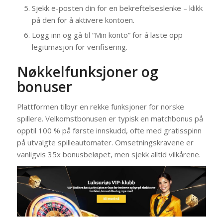
Sjekk e-posten din for en bekreftelseslenke – klikk
på den for å aktivere kontoen.
Logg inn og gå til “Min konto” for å laste opp
legitimasjon for verifisering.
Nøkkelfunksjoner og
bonuser
Plattformen tilbyr en rekke funksjoner for norske
spillere. Velkomstbonusen er typisk en matchbonus på
opptil 100 % på første innskudd, ofte med gratisspinn
på utvalgte spilleautomater. Omsetningskravene er
vanligvis 35x bonusbeløpet, men sjekk alltid vilkårene.