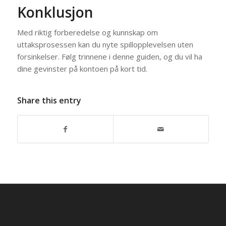
Konklusjon
Med riktig forberedelse og kunnskap om
uttaksprosessen kan du nyte spillopplevelsen uten
forsinkelser. Følg trinnene i denne guiden, og du vil ha
dine gevinster på kontoen på kort tid.
Share this entry