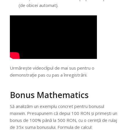
(de obicei automat).
Urmărește videoclipul de mai sus pentru o
demonstrație pas cu pas a înregistrării.
Bonus Mathematics
Să analizăm un exemplu concret pentru bonusul
maxwin. Presupunem că depui 100 RON și primești un
bonus de 100% până la 500 RON, cu o cerință de rulaj
de 35x suma bonusului. Formula de calcul: