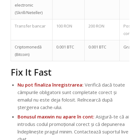
electronic
(Skrill/Neteller)
Transfer bancar
100 RON
200 RON
Posibil
comisio
Criptomonedă
0.001 BTC
0.001 BTC
Gratuit
(Bitcoin)
Fix It Fast
Nu pot finaliza înregistrarea:
Verifică dacă toate
câmpurile obligatorii sunt completate corect și
emailul nu este deja folosit. Reîncearcă după
ștergerea cache-ului.
Bonusul maxwin nu apare în cont:
Asigură-te că ai
introdus codul promoțional corect și că depunerea
îndeplinește pragul minim. Contactează suportul live
chat.