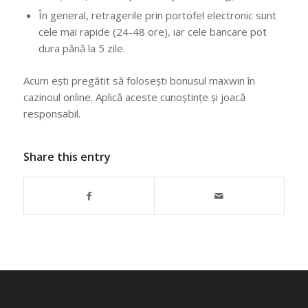
În general, retragerile prin portofel electronic sunt
cele mai rapide (24-48 ore), iar cele bancare pot
dura până la 5 zile.
Acum ești pregătit să folosești bonusul maxwin în
cazinoul online. Aplică aceste cunoștințe și joacă
responsabil.
Share this entry