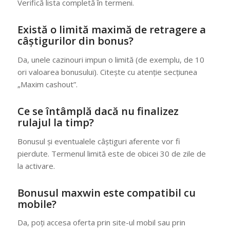
Verifică lista completă în termeni.
Există o limită maximă de retragere a
câștigurilor din bonus?
Da, unele cazinouri impun o limită (de exemplu, de 10
ori valoarea bonusului). Citește cu atenție secțiunea
„Maxim cashout”.
Ce se întâmplă dacă nu finalizez
rulajul la timp?
Bonusul și eventualele câștiguri aferente vor fi
pierdute. Termenul limită este de obicei 30 de zile de
la activare.
Bonusul maxwin este compatibil cu
mobile?
Da, poți accesa oferta prin site-ul mobil sau prin