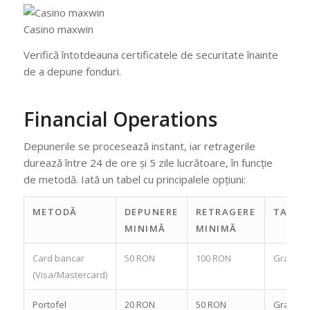
Casino maxwin
Verifică întotdeauna certificatele de securitate înainte
de a depune fonduri.
Financial Operations
Depunerile se procesează instant, iar retragerile
durează între 24 de ore și 5 zile lucrătoare, în funcție
de metodă. Iată un tabel cu principalele opțiuni:
METODĂ
DEPUNERE
RETRAGERE
TAXE
MINIMĂ
MINIMĂ
Card bancar
50 RON
100 RON
Gratuit
(Visa/Mastercard)
Portofel
20 RON
50 RON
Gratuit