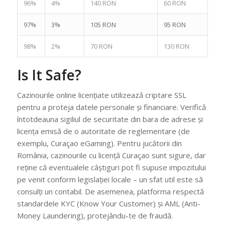
96%
4%
140 RON
60 RON
97%
3%
105 RON
95 RON
98%
2%
70 RON
130 RON
Is It Safe?
Cazinourile online licențiate utilizează criptare SSL
pentru a proteja datele personale și financiare. Verifică
întotdeauna sigiliul de securitate din bara de adrese și
licența emisă de o autoritate de reglementare (de
exemplu, Curaçao eGaming). Pentru jucătorii din
România, cazinourile cu licență Curaçao sunt sigure, dar
reține că eventualele câștiguri pot fi supuse impozitului
pe venit conform legislației locale – un sfat util este să
consulți un contabil. De asemenea, platforma respectă
standardele KYC (Know Your Customer) și AML (Anti-
Money Laundering), protejându-te de fraudă.