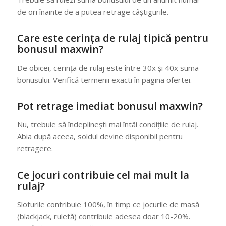
de ori înainte de a putea retrage câștigurile.
Care este cerința de rulaj tipică pentru
bonusul maxwin?
De obicei, cerința de rulaj este între 30x și 40x suma
bonusului. Verifică termenii exacti în pagina ofertei.
Pot retrage imediat bonusul maxwin?
Nu, trebuie să îndeplinești mai întâi condițiile de rulaj.
Abia după aceea, soldul devine disponibil pentru
retragere.
Ce jocuri contribuie cel mai mult la
rulaj?
Sloturile contribuie 100%, în timp ce jocurile de masă
(blackjack, ruletă) contribuie adesea doar 10-20%.