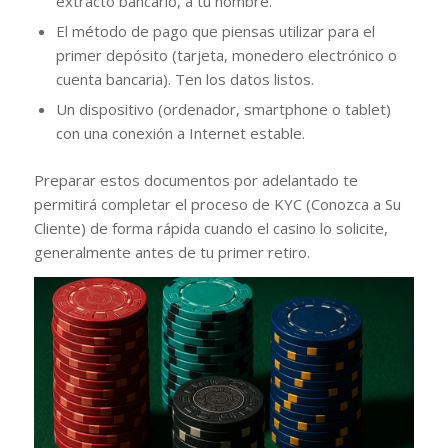
extracto bancario, a tu nombre.
El método de pago que piensas utilizar para el
primer depósito (tarjeta, monedero electrónico o
cuenta bancaria). Ten los datos listos.
Un dispositivo (ordenador, smartphone o tablet)
con una conexión a Internet estable.
Preparar estos documentos por adelantado te
permitirá completar el proceso de KYC (Conozca a Su
Cliente) de forma rápida cuando el casino lo solicite,
generalmente antes de tu primer retiro.