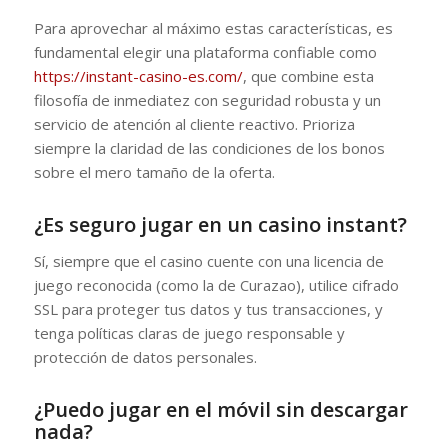
Para aprovechar al máximo estas características, es
fundamental elegir una plataforma confiable como
https://instant-casino-es.com/
, que combine esta
filosofía de inmediatez con seguridad robusta y un
servicio de atención al cliente reactivo. Prioriza
siempre la claridad de las condiciones de los bonos
sobre el mero tamaño de la oferta.
¿Es seguro jugar en un casino instant?
Sí, siempre que el casino cuente con una licencia de
juego reconocida (como la de Curazao), utilice cifrado
SSL para proteger tus datos y tus transacciones, y
tenga políticas claras de juego responsable y
protección de datos personales.
¿Puedo jugar en el móvil sin descargar
nada?