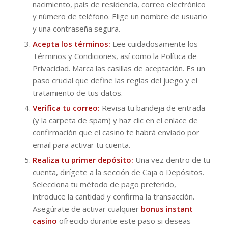
nacimiento, país de residencia, correo electrónico
y número de teléfono. Elige un nombre de usuario
y una contraseña segura.
Acepta los términos:
Lee cuidadosamente los
Términos y Condiciones, así como la Política de
Privacidad. Marca las casillas de aceptación. Es un
paso crucial que define las reglas del juego y el
tratamiento de tus datos.
Verifica tu correo:
Revisa tu bandeja de entrada
(y la carpeta de spam) y haz clic en el enlace de
confirmación que el casino te habrá enviado por
email para activar tu cuenta.
Realiza tu primer depósito:
Una vez dentro de tu
cuenta, dirígete a la sección de Caja o Depósitos.
Selecciona tu método de pago preferido,
introduce la cantidad y confirma la transacción.
Asegúrate de activar cualquier
bonus instant
casino
ofrecido durante este paso si deseas