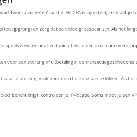
gen
achtwoord vergeten’ functie. Als 2FA is ingesteld, zorg dat je 
teit (jpg/png) en zorg dat ze volledig leesbaar zijn. Als het lang
lle speelvereisten hebt voltooid of als je een maximum overschrij
n voor een storting of uitbetaling in de transactiegeschiedenis s
voor je storting, vaak door een checkbox aan te klikken. Als het 
ebied’ bericht krijgt, controleer je IP-locatie. Soms moet je een V