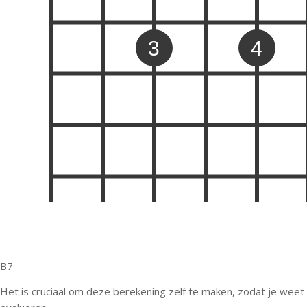
B7
Het is cruciaal om deze berekening zelf te maken, zodat je weet