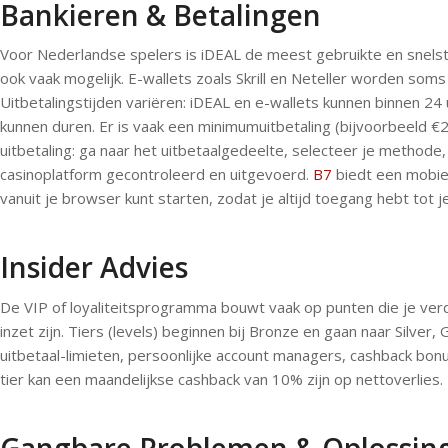
Bankieren & Betalingen
Voor Nederlandse spelers is iDEAL de meest gebruikte en snelst
ook vaak mogelijk. E-wallets zoals Skrill en Neteller worden so
Uitbetalingstijden variëren: iDEAL en e-wallets kunnen binnen 2
kunnen duren. Er is vaak een minimumuitbetaling (bijvoorbeeld 
uitbetaling: ga naar het uitbetaalgedeelte, selecteer je methode
casinoplatform gecontroleerd en uitgevoerd.
B7
biedt een mobie
vanuit je browser kunt starten, zodat je altijd toegang hebt tot j
Insider Advies
De VIP of loyaliteitsprogramma bouwt vaak op punten die je ver
inzet zijn. Tiers (levels) beginnen bij Bronze en gaan naar Silver, 
uitbetaal-limieten, persoonlijke account managers, cashback bonu
tier kan een maandelijkse cashback van 10% zijn op nettoverlies. 