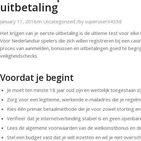
uitbetaling
January 11, 2016
/
in
Uncategorized
/
by
superuser3433d
Het krijgen van je eerste uitbetaling is de ultieme test voor elke
Voor Nederlandse spelers die zich willen registreren bij een casin
proces van aanmelden, bonussen en uitbetalingen goed te begrijp
veiligheidschecks.
Voordat je begint
Je moet ten minste 18 jaar oud zijn en wettelijk toegestaan z
Zorg voor een legitieme, werkende e-mailadres die je regelma
Kies één primair betaalmethode die je voor zowel storting en u
Verifieer dat je internetverbinding stabiel is en geen openbare
Lees de algemene voorwaarden van de welkomstbonus en de u
Stel een budget vast dat je wilt inzetten en wil je niet oversch