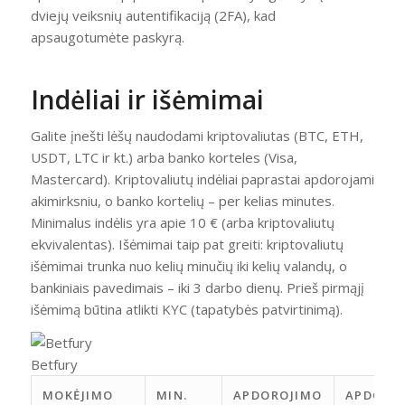
dviejų veiksnių autentifikaciją (2FA), kad
apsaugotumėte paskyrą.
Indėliai ir išėmimai
Galite įnešti lėšų naudodami kriptovaliutas (BTC, ETH,
USDT, LTC ir kt.) arba banko korteles (Visa,
Mastercard). Kriptovaliutų indėliai paprastai apdorojami
akimirksniu, o banko kortelių – per kelias minutes.
Minimalus indėlis yra apie 10 € (arba kriptovaliutų
ekvivalentas). Išėmimai taip pat greiti: kriptovaliutų
išėmimai trunka nuo kelių minučių iki kelių valandų, o
bankiniais pavedimais – iki 3 darbo dienų. Prieš pirmąjį
išėmimą būtina atlikti KYC (tapatybės patvirtinimą).
Betfury
MOKĖJIMO
MIN.
APDOROJIMO
APDORO