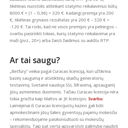
tikėtinas nuostolis atitinkant statymo reikalavimus būtų
8000 € × (1 – 0,96) = 320 €. Kadangi premija yra 200
€, tikėtinas grynasis rezultatas yra 200 € – 320 € =
-120 €. Tai rodo, kad ne visos premijos yra pelningos –
svarbu pasirinkti tokias, kurių statymo reikalavimai yra
maži (pvz., 20×) arba žaisti žaidimus su aukštu RTP.
Ar tai saugu?
„Betfury“ veikia pagal Curacao licenciją, kuri užtikrina
bazinį saugumą ir atsitiktinių skaičių generatorių
testavimą. Svetainė naudoja SSL šifravimą, apsaugantį
jūsų asmeninius duomenis. Tačiau Curacao licencija nėra
tokia griežta kaip Maltos ar JK licencijos.
Svarbu:
Laimėjimai iš Curacao licencijuotų kazino gali būti
apmokestinami jūsų šalies gyventojų pajamų mokesčiu
– rekomenduojame pasikonsultuoti su mokesčių
specialistu. Taip pat verta apsvarstyti galimybę naudoti