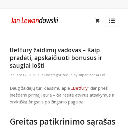
Betfury žaidimų vadovas – Kaip
pradėti, apskaičiuoti bonusus ir
saugiai lošti
/
/
January 17, 2016
in
Uncategorized
by
superuser3433d
Daug žaidėjų turi klausimų apie
„Betfury“
dar prieš
įnešdami pirmąjį eurą – čia rasite atvirus atsakymus ir
praktišką žingsnis po žingsnio pagalbą.
Greitas patikrinimo sąrašas