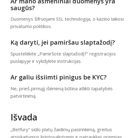
Ar mano asmeniniai duomenys yra
saugūs?
Duomenys šifruojami SSL technologija, o kazino laikosi
privatumo politikos.
Ką daryti, jei pamiršau slaptažodį?
Spustelėkite „Pamiršote slaptažodį?“ registracijos
puslapyje ir vykdykite instrukcijas.
Ar galiu išsiimti pinigus be KYC?
Ne, prieš pirmąjį išėmimą būtina atlikti tapatybės
patvirtinimą.
Išvada
„Betfury“ siūlo platų žaidimų pasirinkimą, greitus
atsiskaitymus kriptovaliutomis ir patrauklias premijas.