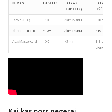
BŪDAS
INDĖLIS
LAIKAS
LAIKAS
(INDĖLIS)
(IŠĖMIM
Bitcoin (BTC)
~10 €
Akimirksniu
~30 min
Ethereum (ETH)
~10 €
Akimirksniu
~15 min
Visa/Mastercard
10 €
~5 min
1–3 darbo
dienos
Kai kas nors negerai