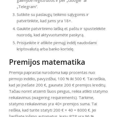
galimybė registruotis ir per „Google“ ar
„Telegram“.
Sutikite su paslaugų teikimo sąlygomis ir
patvirtinkite, kad jums yra 18+.
Gaukite patvirtinimo laišką el. paštu ir spustelėkite
nuorodą, kad aktyvuotumėte paskyrą.
Prisijunkite ir atlikite pirmąjį indėlį naudodami
kriptovaliutą arba banko kortelę.
Premijos matematika
Premija paprastai nurodoma kaip procentas nuo
pirmojo indėlio, pavyzdžiui, 100 % iki 500 €. Tai reiškia,
kad jei įnešate 200 €, gaunate 200 € premijos kreditų.
Tačiau norint atsiimti šiuos pinigus, reikia atlikti statymo
reikalavimus (wagering requirements). Tarkime,
statymo reikalavimas yra 40× premijos suma. Tai
reiškia, kad turite statyti 200 € × 40 = 8000 €. Jei
žaidžiate lošimo automatus, kurių RTP yra 96 %,