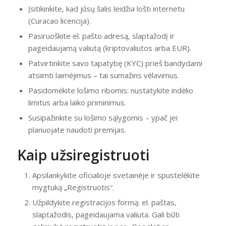
Įsitikinkite, kad jūsų šalis leidžia lošti internetu
(Curacao licencija).
Pasiruoškite el. pašto adresą, slaptažodį ir
pageidaujamą valiutą (kriptovaliutos arba EUR).
Patvirtinkite savo tapatybę (KYC) prieš bandydami
atsiimti laimėjimus – tai sumažins vėlavimus.
Pasidomėkite lošimo ribomis: nustatykite indėlio
limitus arba laiko priminimus.
Susipažinkite su lošimo sąlygomis – ypač jei
planuojate naudoti premijas.
Kaip užsiregistruoti
Apsilankykite oficialioje svetainėje ir spustelėkite
mygtuką „Registruotis“.
Užpildykite registracijos formą: el. paštas,
slaptažodis, pageidaujama valiuta. Gali būti