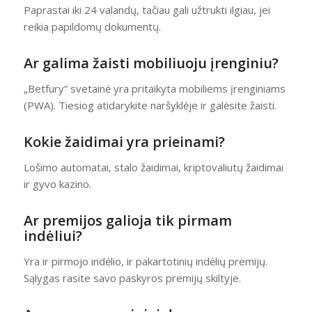
Paprastai iki 24 valandų, tačiau gali užtrukti ilgiau, jei
reikia papildomų dokumentų.
Ar galima žaisti mobiliuoju įrenginiu?
„Betfury“ svetainė yra pritaikyta mobiliems įrenginiams
(PWA). Tiesiog atidarykite naršyklėje ir galėsite žaisti.
Kokie žaidimai yra prieinami?
Lošimo automatai, stalo žaidimai, kriptovaliutų žaidimai
ir gyvo kazino.
Ar premijos galioja tik pirmam
indėliui?
Yra ir pirmojo indėlio, ir pakartotinių indėlių premijų.
Sąlygas rasite savo paskyros premijų skiltyje.