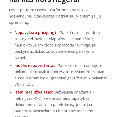
Net ir patikimiausiose platformose pasitaiko
nesklandumų. Štai keletas dažniausių problemų ir jų
sprendimų:
Nepavyksta prisijungti:
Patikrinkite, ar įvedėte
teisingą el. paštą ir slaptažodį. Jei pamiršote,
naudokite „Pamiršote slaptažodį?“ funkciją. Jei
paskyra užblokuota, susisiekite su palaikymo
tarnyba.
Indėlis nepatvirtintas:
Patikrinkite, ar naudojote
tinkamą kriptovaliutų adresą ir ar išsiuntėte reikiamą
sumą. Kartais blokų grandinė gali užtrukti – palaukite
30 minučių.
Išėmimas uždelstas:
Dažniausia priežastis –
nebaigtas KYC. Įkelkite asmens tapatybės
dokumentą ir adreso patvirtinimą. Jei tai jau
padaryta, susisiekite su klientų aptarnavimo