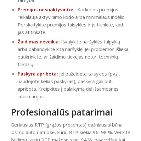
tarnyba.
Premijos nesuaktyvintos:
Kai kurios premijos
reikalauja aktyvinimo kodo arba minimalaus indėlio.
Perskaitykite premijos taisykles ir įsitikinkite, kad
jas atitinkate.
Žaidimas neveikia:
Išvalykite naršyklės talpyklą
arba pabandykite kitą naršyklę. Jei problemos išlieka,
patikrinkite, ar žaidimo tiekėjas neturi techninių
trikdžių.
Paskyra apribota:
Jei pažeidėte taisykles (pvz.,
naudojote kelias paskyras), paskyra gali būti
apribota. Kreipkitės į palaikymą dėl išsamesnės
informacijos.
Profesionalūs patarimai
Geriausias RTP (grąžos procentas) dažniausiai būna
lošimo automatuose, kurių RTP siekia 96–98 %. Venkite
žaidimų, kurių RTP mažesnis nei 94 %, pavyzdžiui, kai