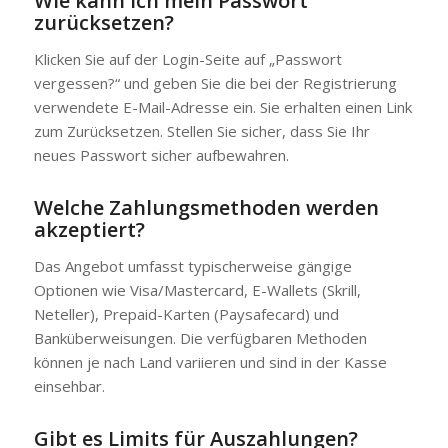
Wie kann ich mein Passwort
zurücksetzen?
Klicken Sie auf der Login-Seite auf „Passwort
vergessen?“ und geben Sie die bei der Registrierung
verwendete E-Mail-Adresse ein. Sie erhalten einen Link
zum Zurücksetzen. Stellen Sie sicher, dass Sie Ihr
neues Passwort sicher aufbewahren.
Welche Zahlungsmethoden werden
akzeptiert?
Das Angebot umfasst typischerweise gängige
Optionen wie Visa/Mastercard, E-Wallets (Skrill,
Neteller), Prepaid-Karten (Paysafecard) und
Banküberweisungen. Die verfügbaren Methoden
können je nach Land variieren und sind in der Kasse
einsehbar.
Gibt es Limits für Auszahlungen?