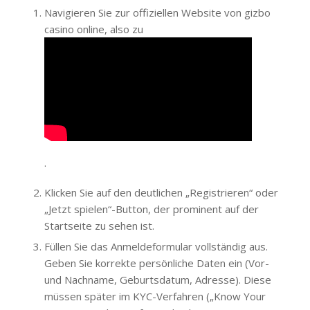
Navigieren Sie zur offiziellen Website von gizbo
casino online, also zu
.
Klicken Sie auf den deutlichen „Registrieren“ oder
„Jetzt spielen“-Button, der prominent auf der
Startseite zu sehen ist.
Füllen Sie das Anmeldeformular vollständig aus.
Geben Sie korrekte persönliche Daten ein (Vor-
und Nachname, Geburtsdatum, Adresse). Diese
müssen später im KYC-Verfahren („Know Your