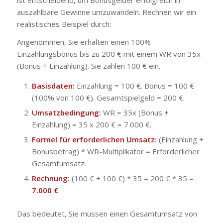
auszahlbare Gewinne umzuwandeln. Rechnen wir ein
realistisches Beispiel durch:
Angenommen, Sie erhalten einen 100%
Einzahlungsbonus bis zu 200 € mit einem WR von 35x
(Bonus + Einzahlung). Sie zahlen 100 € ein.
Basisdaten:
Einzahlung = 100 €. Bonus = 100 €
(100% von 100 €). Gesamtspielgeld = 200 €.
Umsatzbedingung:
WR = 35x (Bonus +
Einzahlung) = 35 x 200 € = 7.000 €.
Formel für erforderlichen Umsatz:
(Einzahlung +
Bonusbetrag) * WR-Multiplikator = Erforderlicher
Gesamtumsatz.
Rechnung:
(100 € + 100 €) * 35 = 200 € * 35 =
7.000 €
.
Das bedeutet, Sie müssen einen Gesamtumsatz von