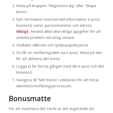
Klicka på knappen “Registrera dig” eller “Skapa
konto”.
Fyll i formuläret med korrekt information: e-post,
lösenord, namn, personnummer och adress.
Viktigt:
Använd alltid dina riktiga uppgifter för att
undvika problem vid uttag senare.
Godkänn villkoren och spelpauspolicyerna.
Du får en verifieringslänk via e-post. Klicka på den
för att aktivera ditt konto.
Logga in för första gången med din e-post och ditt
lösenord.
Navigera till “Mitt konto”-sektionen för att börja
identitetsverifieringsprocessen.
Bonusmatte
För att maximera ditt värde är det avgörande att