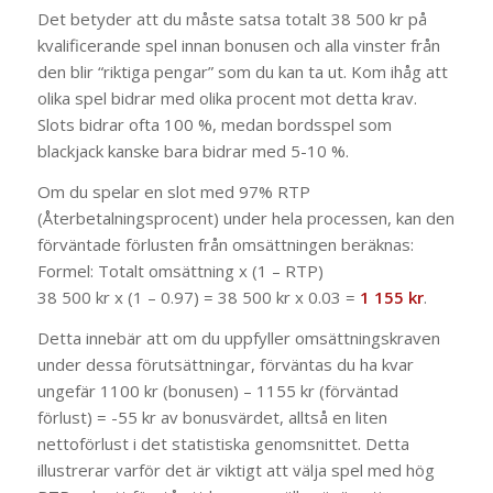
Det betyder att du måste satsa totalt 38 500 kr på
kvalificerande spel innan bonusen och alla vinster från
den blir “riktiga pengar” som du kan ta ut. Kom ihåg att
olika spel bidrar med olika procent mot detta krav.
Slots bidrar ofta 100 %, medan bordsspel som
blackjack kanske bara bidrar med 5-10 %.
Om du spelar en slot med 97% RTP
(Återbetalningsprocent) under hela processen, kan den
förväntade förlusten från omsättningen beräknas:
Formel: Totalt omsättning x (1 – RTP)
38 500 kr x (1 – 0.97) = 38 500 kr x 0.03 =
1 155 kr
.
Detta innebär att om du uppfyller omsättningskraven
under dessa förutsättningar, förväntas du ha kvar
ungefär 1100 kr (bonusen) – 1155 kr (förväntad
förlust) = -55 kr av bonusvärdet, alltså en liten
nettoförlust i det statistiska genomsnittet. Detta
illustrerar varför det är viktigt att välja spel med hög