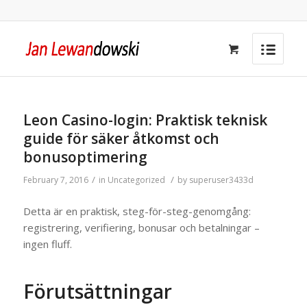
Leon Casino-login: Praktisk teknisk
guide för säker åtkomst och
bonusoptimering
/
/
February 7, 2016
in
Uncategorized
by
superuser3433d
Detta är en praktisk, steg-för-steg-genomgång:
registrering, verifiering, bonusar och betalningar –
ingen fluff.
Förutsättningar