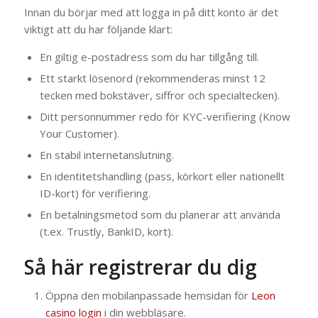
Innan du börjar med att logga in på ditt konto är det
viktigt att du har följande klart:
En giltig e-postadress som du har tillgång till.
Ett starkt lösenord (rekommenderas minst 12
tecken med bokstäver, siffror och specialtecken).
Ditt personnummer redo för KYC-verifiering (Know
Your Customer).
En stabil internetanslutning.
En identitetshandling (pass, körkort eller nationellt
ID-kort) för verifiering.
En betalningsmetod som du planerar att använda
(t.ex. Trustly, BankID, kort).
Så här registrerar du dig
Öppna den mobilanpassade hemsidan för
Leon
casino login
i din webbläsare.