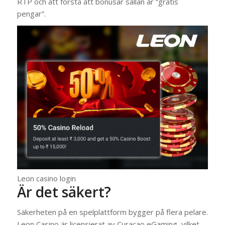
RTP och att förstå att bonusar sällan är “gratis
pengar”.
Leon casino login
Är det säkert?
Säkerheten på en spelplattform bygger på flera pelare.
Leon Casino är licensierat av Curacao eGaming, vilket