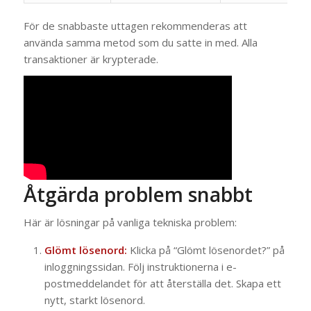
För de snabbaste uttagen rekommenderas att
använda samma metod som du satte in med. Alla
transaktioner är krypterade.
Åtgärda problem snabbt
Här är lösningar på vanliga tekniska problem:
Glömt lösenord:
Klicka på “Glömt lösenordet?” på
inloggningssidan. Följ instruktionerna i e-
postmeddelandet för att återställa det. Skapa ett
nytt, starkt lösenord.