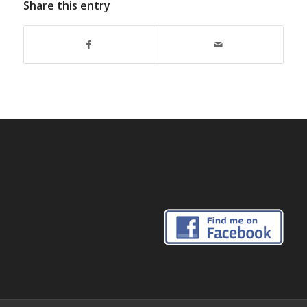
Share this entry