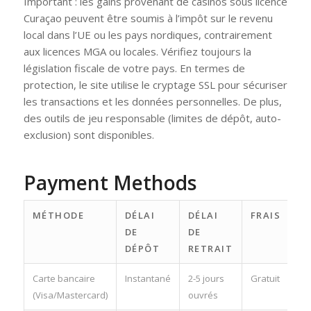
Important : les gains provenant de casinos sous licence
Curaçao peuvent être soumis à l’impôt sur le revenu
local dans l’UE ou les pays nordiques, contrairement
aux licences MGA ou locales. Vérifiez toujours la
législation fiscale de votre pays. En termes de
protection, le site utilise le cryptage SSL pour sécuriser
les transactions et les données personnelles. De plus,
des outils de jeu responsable (limites de dépôt, auto-
exclusion) sont disponibles.
Payment Methods
MÉTHODE
DÉLAI
DÉLAI
FRAIS
DE
DE
DÉPÔT
RETRAIT
Carte bancaire
Instantané
2-5 jours
Gratuit
(Visa/Mastercard)
ouvrés