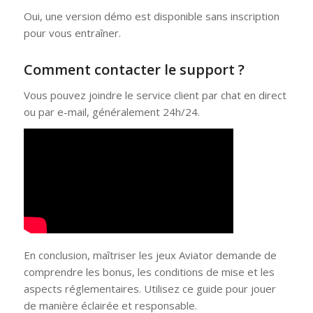
Oui, une version démo est disponible sans inscription
pour vous entraîner.
Comment contacter le support ?
Vous pouvez joindre le service client par chat en direct
ou par e-mail, généralement 24h/24.
En conclusion, maîtriser les jeux Aviator demande de
comprendre les bonus, les conditions de mise et les
aspects réglementaires. Utilisez ce guide pour jouer
de manière éclairée et responsable.