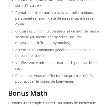
sur « S’inscrire ».
Remplissez le formulaire avec vos informations
personnelles : nom, date de naissance, adresse,
e-mail.
Choisissez un nom d’utilisateur et un mot de passe
sécurisé (au moins 8 caractères, incluant
majuscules, chiffres et symboles).
Acceptez les conditions générales et la politique
de confidentialité.
Vérifiez votre adresse e-mail en cliquant sur le lien
reçu.
Connectez-vous et effectuez un premier dépôt
pour activer le bonus de bienvenue.
Bonus Math
Prenons un exemple concret : un bonus de bienvenue