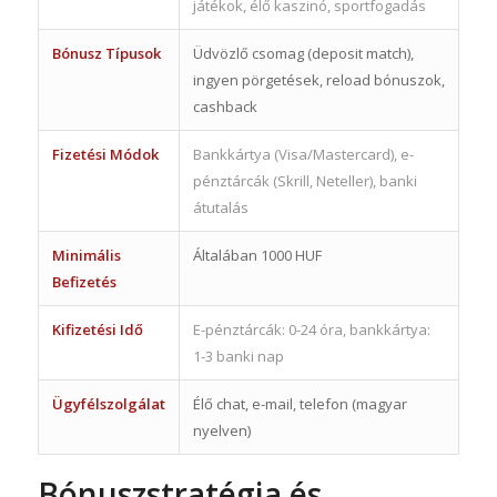
játékok, élő kaszinó, sportfogadás
Bónusz Típusok
Üdvözlő csomag (deposit match),
ingyen pörgetések, reload bónuszok,
cashback
Fizetési Módok
Bankkártya (Visa/Mastercard), e-
pénztárcák (Skrill, Neteller), banki
átutalás
Minimális
Általában 1000 HUF
Befizetés
Kifizetési Idő
E-pénztárcák: 0-24 óra, bankkártya:
1-3 banki nap
Ügyfélszolgálat
Élő chat, e-mail, telefon (magyar
nyelven)
Bónuszstratégia és