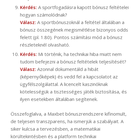
Kérdés:
A sportfogadásra kapott bónusz feltételei
hogyan számolódnak?
Válasz:
A sportbónuszoknál a feltétel általában a
bónusz összegének megismétlése bizonyos odds
felett (pl. 1.80). Pontos számítási mód a bónusz
részleteknél olvasható.
Kérdés:
Mi történik, ha technikai hiba miatt nem
tudom befejezni a bónusz feltételek teljesítését?
Válasz:
Azonnal dokumentáld a hibát
(képernyőképek) és vedd fel a kapcsolatot az
ügyfélszolgálattal. A licencelt kaszinóknak
kötelességük a tisztességes játék biztosítása, és
ilyen esetekben általában segítenek.
Összefoglalva, a Maxbet bónuszrendszere kifinomult,
de teljesen transzparens, ha ismerjük a szabályait. A
siker kulcsa a tervezésben, a matematikai
körültekintésben és a platform technikai