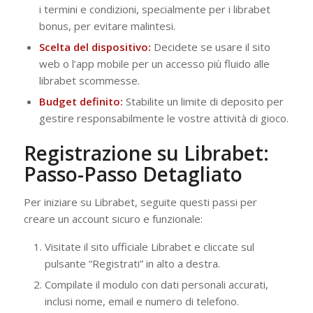
i termini e condizioni, specialmente per i librabet
bonus, per evitare malintesi.
Scelta del dispositivo:
Decidete se usare il sito
web o l’app mobile per un accesso più fluido alle
librabet scommesse.
Budget definito:
Stabilite un limite di deposito per
gestire responsabilmente le vostre attività di gioco.
Registrazione su Librabet:
Passo-Passo Detagliato
Per iniziare su Librabet, seguite questi passi per
creare un account sicuro e funzionale:
Visitate il sito ufficiale Librabet e cliccate sul
pulsante “Registrati” in alto a destra.
Compilate il modulo con dati personali accurati,
inclusi nome, email e numero di telefono.