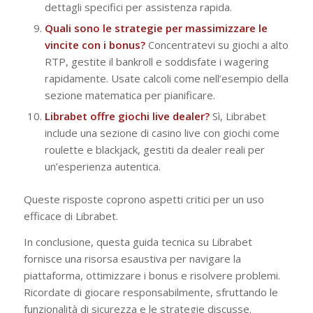
dettagli specifici per assistenza rapida.
Quali sono le strategie per massimizzare le
vincite con i bonus?
Concentratevi su giochi a alto
RTP, gestite il bankroll e soddisfate i wagering
rapidamente. Usate calcoli come nell’esempio della
sezione matematica per pianificare.
Librabet offre giochi live dealer?
Sì, Librabet
include una sezione di casino live con giochi come
roulette e blackjack, gestiti da dealer reali per
un’esperienza autentica.
Queste risposte coprono aspetti critici per un uso
efficace di Librabet.
In conclusione, questa guida tecnica su Librabet
fornisce una risorsa esaustiva per navigare la
piattaforma, ottimizzare i bonus e risolvere problemi.
Ricordate di giocare responsabilmente, sfruttando le
funzionalità di sicurezza e le strategie discusse.