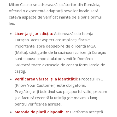
Milion Casino se adresează jucătorilor din România,
oferind o experiență adaptată nevoilor locale. Iată
câteva aspecte de verificat înainte de a paria primul
leu:
Licența și jurisdicția:
Acționează sub licența
Curaçao. Acest aspect are implicații fiscale
importante: spre deosebire de o licență MGA
(Malta), câștigurile de la cazinouri cu licență Curaçao
sunt supuse impozitului pe venit în România.
Salvează toate extrasele de cont și formularele de
câștig.
Verificarea vârstei și a identității:
Procesul KYC
(Know Your Customer) este obligatoriu.
Pregătește-ți buletinul sau pașaportul valid, precum
și o factură recentă la utilități (de maxim 3 luni)
pentru verificarea adresei.
Metode de plată disponibile:
Platforma acceptă