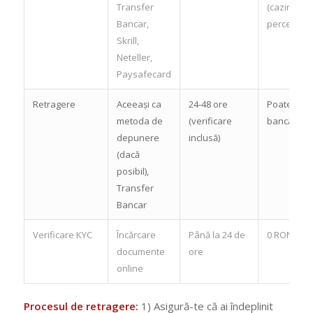
Transfer
(cazinoul 
Bancar,
percepe)
Skrill,
Neteller,
Paysafecard
Retragere
Aceeași ca
24-48 ore
Poate exist
metoda de
(verificare
bancă/furn
depunere
inclusă)
(dacă
posibil),
Transfer
Bancar
Verificare KYC
Încărcare
Până la 24 de
0 RON
documente
ore
online
Procesul de retragere:
1) Asigură-te că ai îndeplinit