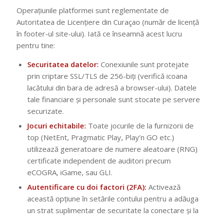
Operațiunile platformei sunt reglementate de
Autoritatea de Licențiere din Curaçao (număr de licență
în footer-ul site-ului). Iată ce înseamnă acest lucru
pentru tine:
Securitatea datelor:
Conexiunile sunt protejate
prin criptare SSL/TLS de 256-biți (verifică icoana
lacătului din bara de adresă a browser-ului). Datele
tale financiare și personale sunt stocate pe servere
securizate.
Jocuri echitabile:
Toate jocurile de la furnizorii de
top (NetEnt, Pragmatic Play, Play’n GO etc.)
utilizează generatoare de numere aleatoare (RNG)
certificate independent de auditori precum
eCOGRA, iGame, sau GLI.
Autentificare cu doi factori (2FA):
Activează
această opțiune în setările contului pentru a adăuga
un strat suplimentar de securitate la conectare și la