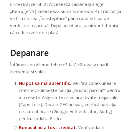
orice rulaj cerut. 2) Accesează casieria și alege
„Retrage”. 3) Selectează suma și metoda. 4) Tranzacția
va fi în starea „În așteptare” până când echipa de
verificare o aprobă. După aprobare, banii vor fi trimiși
către furnizorul de plată.
Depanare
Întâmpini probleme tehnice? Iată câteva scenarii
frecvente și soluții:
Nu pot să mă autentific.
Verifică conexiunea la
internet. Folosește funcția „Ai uitat parola?” pentru
a o reseta. Asigură-te că nu ai activate majuscule
(Caps Lock). Dacă ai 2FA activat, verifică aplicația
de autentificare (Google Authenticator, Authy)
pentru codul la 6 cifre.
Bonusul nu a fost creditat.
Verifică dacă