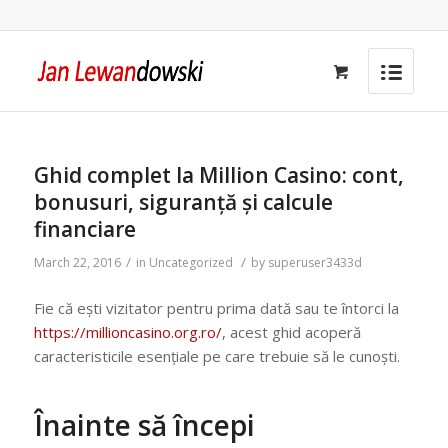
Ghid complet la Million Casino: cont,
bonusuri, siguranță și calcule
financiare
/
/
March 22, 2016
in
Uncategorized
by
superuser3433d
Fie că ești vizitator pentru prima dată sau te întorci la
https://millioncasino.org.ro/
, acest ghid acoperă
caracteristicile esențiale pe care trebuie să le cunoști.
Înainte să începi