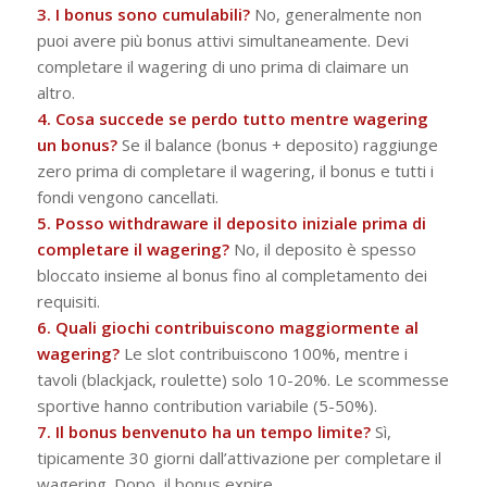
3. I bonus sono cumulabili?
No, generalmente non
puoi avere più bonus attivi simultaneamente. Devi
completare il wagering di uno prima di claimare un
altro.
4. Cosa succede se perdo tutto mentre wagering
un bonus?
Se il balance (bonus + deposito) raggiunge
zero prima di completare il wagering, il bonus e tutti i
fondi vengono cancellati.
5. Posso withdraware il deposito iniziale prima di
completare il wagering?
No, il deposito è spesso
bloccato insieme al bonus fino al completamento dei
requisiti.
6. Quali giochi contribuiscono maggiormente al
wagering?
Le slot contribuiscono 100%, mentre i
tavoli (blackjack, roulette) solo 10-20%. Le scommesse
sportive hanno contribution variabile (5-50%).
7. Il bonus benvenuto ha un tempo limite?
Sì,
tipicamente 30 giorni dall’attivazione per completare il
wagering. Dopo, il bonus expire.