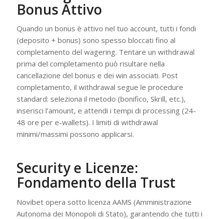
Bonus Attivo
Quando un bonus è attivo nel tuo account, tutti i fondi
(deposito + bonus) sono spesso bloccati fino al
completamento del wagering. Tentare un withdrawal
prima del completamento può risultare nella
cancellazione del bonus e dei win associati. Post
completamento, il withdrawal segue le procedure
standard: seleziona il metodo (bonifico, Skrill, etc.),
inserisci l’amount, e attendi i tempi di processing (24-
48 ore per e-wallets). I limiti di withdrawal
minimi/massimi possono applicarsi.
Security e Licenze:
Fondamento della Trust
Novibet opera sotto licenza AAMS (Amministrazione
Autonoma dei Monopoli di Stato), garantendo che tutti i