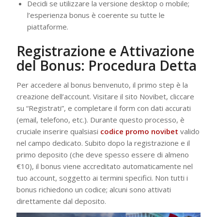
Decidi se utilizzare la versione desktop o mobile;
l’esperienza bonus è coerente su tutte le
piattaforme.
Registrazione e Attivazione
del Bonus: Procedura Detta
Per accedere al bonus benvenuto, il primo step è la
creazione dell’account. Visitare il sito Novibet, cliccare
su “Registrati”, e completare il form con dati accurati
(email, telefono, etc.). Durante questo processo, è
cruciale inserire qualsiasi
codice promo novibet
valido
nel campo dedicato. Subito dopo la registrazione e il
primo deposito (che deve spesso essere di almeno
€10), il bonus viene accreditato automaticamente nel
tuo account, soggetto ai termini specifici. Non tutti i
bonus richiedono un codice; alcuni sono attivati
direttamente dal deposito.