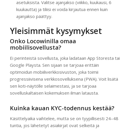
asetuksista. Valitse ajanjakso (viikko, kuukausi, 6
kuukautta) ja tiliisi ei voida kirjautua ennen kuin
ajanjakso päättyy.
Yleisimmät kysymykset
Onko Locowinilla omaa
mobiilisovellusta?
Ei perinteistä sovellusta, joka ladataan App Storesta tai
Google Playsta. Sen sijaan se tarjoaa erittäin
optimoidun mobiiliverkkosivuston, joka toimii
progressiivisena verkkosovelluksena (PWA). Voit lisätä
sen koti-näytölle selaimestasi, ja se tarjoaa
sovelluskaltaisen kokemuksen ilman latausta.
Kuinka kauan KYC-todennus kestää?
Käsittelyaika vaihtelee, mutta se on tyypillisesti 24–48
tuntia, jos lähetetyt asiakirjat ovat selkeitä ja