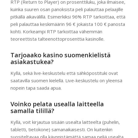
RTP (Return to Player) on prosenttiluku, joka ilmaisee,
kuinka suuren osan panoksista peli palauttaa pelaajille
pitkällä aikavälillä. Esimerkiksi 96% RTP tarkoittaa, että
peli palauttaa keskimäärin 96 € jokaista 100 € panosta
kohti. Korkeampi RTP tarkoittaa vähemmän
teoreettista talteenottoprosenttia kasinolle.
Tarjoaako kasino suomenkielistä
asiakastukea?
Kyllä, sekä live-keskustelu että sähköpostituki ovat
saatavilla suomen kielellä. Live-keskustelu on yleensä
nopein tapa saada apua.
Voinko pelata usealla laitteella
samalla tilillä?
Kyllä, voit kirjautua sisään usealta laitteelta (puhelin,
tabletti, tietokone) samanaikaisesti. On kuitenkin
suositeltavaa olla käynnistämättä samaa peliä usealta