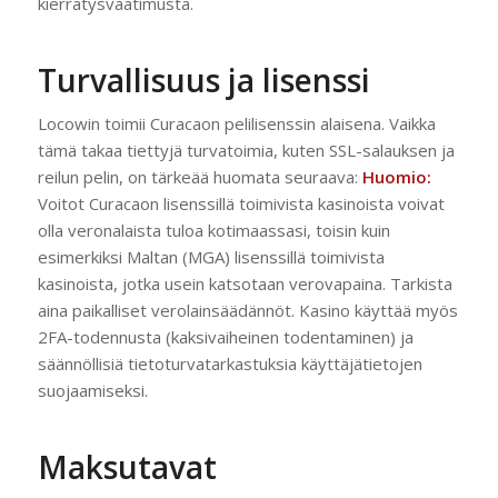
kierrätysvaatimusta.
Turvallisuus ja lisenssi
Locowin toimii Curacaon pelilisenssin alaisena. Vaikka
tämä takaa tiettyjä turvatoimia, kuten SSL-salauksen ja
reilun pelin, on tärkeää huomata seuraava:
Huomio:
Voitot Curacaon lisenssillä toimivista kasinoista voivat
olla veronalaista tuloa kotimaassasi, toisin kuin
esimerkiksi Maltan (MGA) lisenssillä toimivista
kasinoista, jotka usein katsotaan verovapaina. Tarkista
aina paikalliset verolainsäädännöt. Kasino käyttää myös
2FA-todennusta (kaksivaiheinen todentaminen) ja
säännöllisiä tietoturvatarkastuksia käyttäjätietojen
suojaamiseksi.
Maksutavat