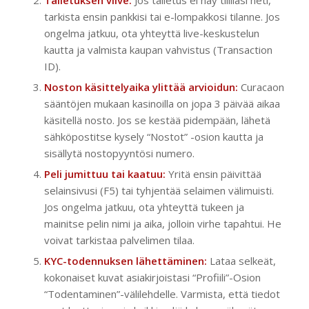
Talletuksen viive:
Jos talletus ei näy tililläsi heti,
tarkista ensin pankkisi tai e-lompakkosi tilanne. Jos
ongelma jatkuu, ota yhteyttä live-keskustelun
kautta ja valmista kaupan vahvistus (Transaction
ID).
Noston käsittelyaika ylittää arvioidun:
Curacaon
sääntöjen mukaan kasinoilla on jopa 3 päivää aikaa
käsitellä nosto. Jos se kestää pidempään, lähetä
sähköpostitse kysely “Nostot” -osion kautta ja
sisällytä nostopyyntösi numero.
Peli jumittuu tai kaatuu:
Yritä ensin päivittää
selainsivusi (F5) tai tyhjentää selaimen välimuisti.
Jos ongelma jatkuu, ota yhteyttä tukeen ja
mainitse pelin nimi ja aika, jolloin virhe tapahtui. He
voivat tarkistaa palvelimen tilaa.
KYC-todennuksen lähettäminen:
Lataa selkeät,
kokonaiset kuvat asiakirjoistasi “Profiili”-Osion
“Todentaminen”-välilehdelle. Varmista, että tiedot