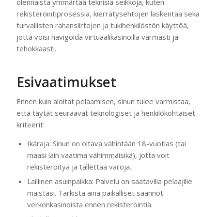
olennaista ymmärtää teknisiä seikkoja, kuten
rekisteröintiprosessia, kierrätysehtojen laskentaa sekä
turvallisten rahansiirtojen ja tukihenkilöstön käyttöä,
jotta voisi navigoida virtuaalikasinoilla varmasti ja
tehokkaasti.
Esivaatimukset
Ennen kuin aloitat pelaamisen, sinun tulee varmistaa,
että täytät seuraavat teknologiset ja henkilökohtaiset
kriteerit:
Ikäraja: Sinun on oltava vähintään 18-vuotias (tai
maasi lain vaatima vähimmäisikä), jotta voit
rekisteröityä ja tallettaa varoja.
Laillinen asuinpaikka: Palvelu on saatavilla pelaajille
maistasi. Tarkista aina paikalliset säännöt
verkonkasinoista ennen rekisteröintiä.