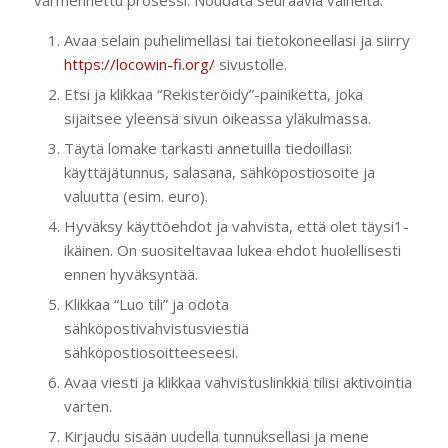
varmennettu prosessi. Noudata seuraavia vaiheita:
Avaa selain puhelimellasi tai tietokoneellasi ja siirry
https://locowin-fi.org/
sivustolle.
Etsi ja klikkaa “Rekisteröidy”-painiketta, joka
sijaitsee yleensä sivun oikeassa yläkulmassa.
Täytä lomake tarkasti annetuilla tiedoillasi:
käyttäjätunnus, salasana, sähköpostiosoite ja
valuutta (esim. euro).
Hyväksy käyttöehdot ja vahvista, että olet täysi1-
ikäinen. On suositeltavaa lukea ehdot huolellisesti
ennen hyväksyntää.
Klikkaa “Luo tili” ja odota
sähköpostivahvistusviestiä
sähköpostiosoitteeseesi.
Avaa viesti ja klikkaa vahvistuslinkkiä tilisi aktivointia
varten.
Kirjaudu sisään uudella tunnuksellasi ja mene