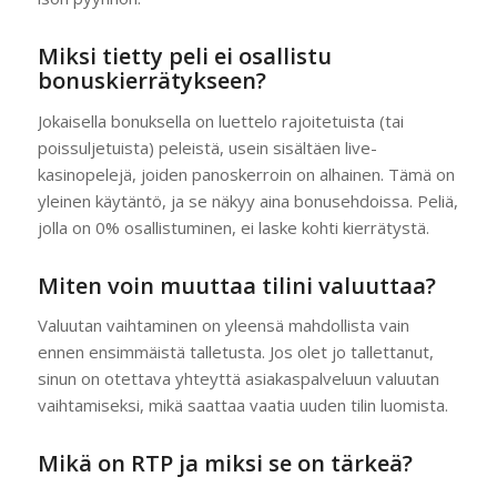
Miksi tietty peli ei osallistu
bonuskierrätykseen?
Jokaisella bonuksella on luettelo rajoitetuista (tai
poissuljetuista) peleistä, usein sisältäen live-
kasinopelejä, joiden panoskerroin on alhainen. Tämä on
yleinen käytäntö, ja se näkyy aina bonusehdoissa. Peliä,
jolla on 0% osallistuminen, ei laske kohti kierrätystä.
Miten voin muuttaa tilini valuuttaa?
Valuutan vaihtaminen on yleensä mahdollista vain
ennen ensimmäistä talletusta. Jos olet jo tallettanut,
sinun on otettava yhteyttä asiakaspalveluun valuutan
vaihtamiseksi, mikä saattaa vaatia uuden tilin luomista.
Mikä on RTP ja miksi se on tärkeä?