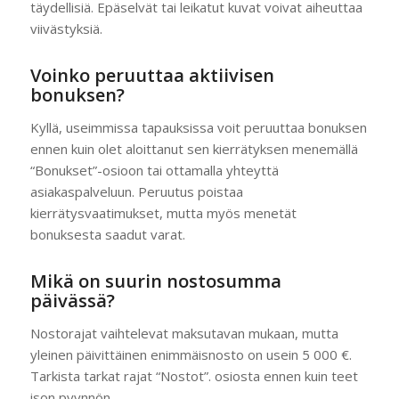
täydellisiä. Epäselvät tai leikatut kuvat voivat aiheuttaa
viivästyksiä.
Voinko peruuttaa aktiivisen
bonuksen?
Kyllä, useimmissa tapauksissa voit peruuttaa bonuksen
ennen kuin olet aloittanut sen kierrätyksen menemällä
“Bonukset”-osioon tai ottamalla yhteyttä
asiakaspalveluun. Peruutus poistaa
kierrätysvaatimukset, mutta myös menetät
bonuksesta saadut varat.
Mikä on suurin nostosumma
päivässä?
Nostorajat vaihtelevat maksutavan mukaan, mutta
yleinen päivittäinen enimmäisnosto on usein 5 000 €.
Tarkista tarkat rajat “Nostot”. osiosta ennen kuin teet
ison pyynnön.