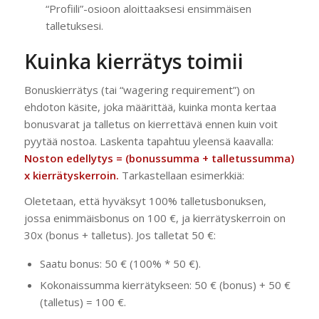
“Profiili”-osioon aloittaaksesi ensimmäisen
talletuksesi.
Kuinka kierrätys toimii
Bonuskierrätys (tai “wagering requirement”) on
ehdoton käsite, joka määrittää, kuinka monta kertaa
bonusvarat ja talletus on kierrettävä ennen kuin voit
pyytää nostoa. Laskenta tapahtuu yleensä kaavalla:
Noston edellytys = (bonussumma + talletussumma)
x kierrätyskerroin.
Tarkastellaan esimerkkiä:
Oletetaan, että hyväksyt 100% talletusbonuksen,
jossa enimmäisbonus on 100 €, ja kierrätyskerroin on
30x (bonus + talletus). Jos talletat 50 €:
Saatu bonus: 50 € (100% * 50 €).
Kokonaissumma kierrätykseen: 50 € (bonus) + 50 €
(talletus) = 100 €.