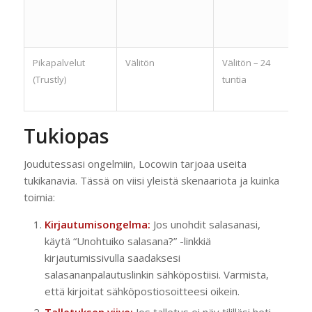
Pikapalvelut
Välitön
Välitön – 24
10
(Trustly)
tuntia
Tukiopas
Joudutessasi ongelmiin, Locowin tarjoaa useita
tukikanavia. Tässä on viisi yleistä skenaariota ja kuinka
toimia:
Kirjautumisongelma:
Jos unohdit salasanasi,
käytä “Unohtuiko salasana?” -linkkiä
kirjautumissivulla saadaksesi
salasananpalautuslinkin sähköpostiisi. Varmista,
että kirjoitat sähköpostiosoitteesi oikein.