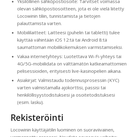
Yksilöllinen sähköpostiosoite: Tarvitset voimassa
olevan sähköpostiosoitteen, jota ei ole vielä liitetty
Locowinin tiliin, tunnistamista ja tietojen
palauttamista varten.
Mobiililaitteet: Laitteesi (puhelin tai tabletti) tulee
käyttää vähintään iOS 12:tä tai Android 8:tä
saumattoman mobiilikokemuksen varmistamiseksi.
Vakaa internetyhteys: Luotettava Wi-Fi-yhteys tai
4G/5G-mobiilidata on välttämätön katkeamattomien
pelisessioiden, erityisesti live-kasinopelien aikana.
Asiakirjat: Valmistaudu todennusprosessiin (KYC)
varten valmistamalla ajokorttisi, passisi tai
henkilöllisyystodistuksesi ja osoitetodistuksesi
(esim. lasku).
Rekisteröinti
Locowinin käyttäjätilin luominen on suoraviivainen,