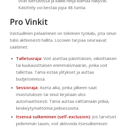
ovat luettavissa ja kaikki neljä kulmaa näkyvät.
Käsittely voi kestää jopa 48 tuntia.
Pro Vinkit
Vastuullinen pelaaminen on tekninen työkalu, jota sinun
tulisi aktiivisesti hallita. Locowin tarjoaa seuraavat
säätimet:
Talletusraja:
Voit asettaa päivittäisen, viikoittaisen
tai kuukausittaisen enimmäismäärän, jonka voit
tallettaa. Tämä estää ylitykset ja auttaa
budjetoinnissa.
Sessioraja:
Aseta aika, jonka jälkeen saat
muistutuksen tai sinut kirjataan ulos
automaattisesti. Tämä auttaa välttämään pitkiä,
keskeytymättömiä pelisessioita.
Itsensä sulkeminen (self-exclusion):
Jos tarvitset
pidemmän tauon, voit aktivoida itsesulkemisen