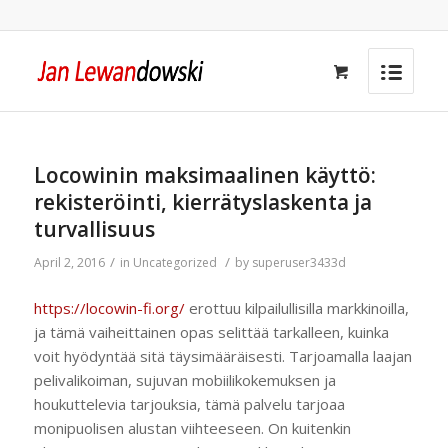
Locowinin maksimaalinen käyttö:
rekisteröinti, kierrätyslaskenta ja
turvallisuus
/
/
April 2, 2016
in
Uncategorized
by
superuser3433d
https://locowin-fi.org/
erottuu kilpailullisilla markkinoilla,
ja tämä vaiheittainen opas selittää tarkalleen, kuinka
voit hyödyntää sitä täysimääräisesti. Tarjoamalla laajan
pelivalikoiman, sujuvan mobiilikokemuksen ja
houkuttelevia tarjouksia, tämä palvelu tarjoaa
monipuolisen alustan viihteeseen. On kuitenkin