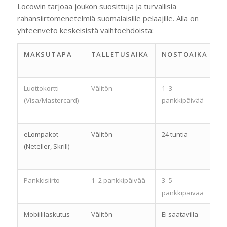
Locowin tarjoaa joukon suosittuja ja turvallisia
rahansiirtomenetelmiä suomalaisille pelaajille. Alla on
yhteenveto keskeisistä vaihtoehdoista:
MAKSUTAPA
TALLETUSAIKA
NOSTOAIKA
M
S
Luottokortti
Välitön
1–3
10
(Visa/Mastercard)
pankkipäivää
eLompakot
Välitön
24 tuntia
10
(Neteller, Skrill)
Pankkisiirto
1–2 pankkipäivää
3–5
20
pankkipäivää
Mobiililaskutus
Välitön
Ei saatavilla
5 