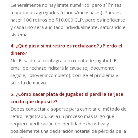
Generalmente no hay límite numérico, pero sí límites
monetarios agregados (diarios/mensuales). Puedes
hacer 100 retiros de $10,000 CLP, pero es ineficiente
y cada uno será auditado individualmente, saturando el
sistema.
4. ¿Qué pasa si mi retiro es rechazado? ¿Pierdo el
dinero?
No. El saldo se reintegra a tu cuenta de Jugabet. El
email de rechazo indicará la causa (ej: documento
ilegible, rollover incompleto). Corrige el problema y
solicita de nuevo.
5. ¿Cómo sacar plata de Jugabet si perdí la tarjeta
con la que deposité?
Debes contactar a soporte para cambiar el método de
retiro registrado. Será un proceso más largo que
requiere verificación de identidad exhaustiva y
posiblemente una declaración notarial de pérdida de la