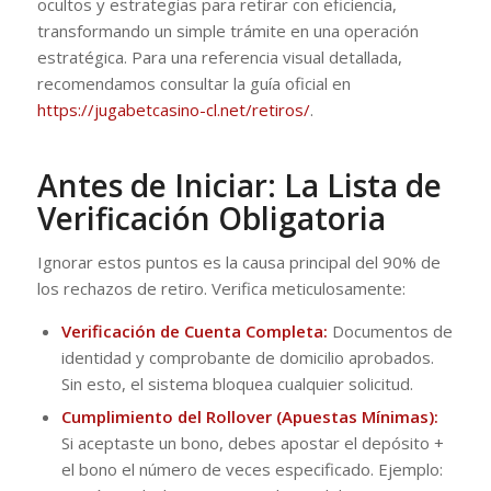
ocultos y estrategias para retirar con eficiencia,
transformando un simple trámite en una operación
estratégica. Para una referencia visual detallada,
recomendamos consultar la guía oficial en
https://jugabetcasino-cl.net/retiros/
.
Antes de Iniciar: La Lista de
Verificación Obligatoria
Ignorar estos puntos es la causa principal del 90% de
los rechazos de retiro. Verifica meticulosamente:
Verificación de Cuenta Completa:
Documentos de
identidad y comprobante de domicilio aprobados.
Sin esto, el sistema bloquea cualquier solicitud.
Cumplimiento del Rollover (Apuestas Mínimas):
Si aceptaste un bono, debes apostar el depósito +
el bono el número de veces especificado. Ejemplo: