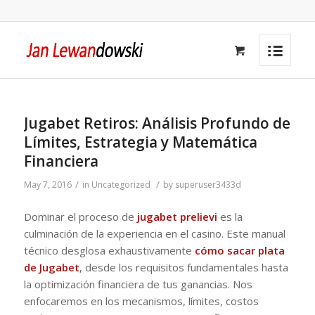
Jugabet Retiros: Análisis Profundo de
Límites, Estrategia y Matemática
Financiera
/
/
May 7, 2016
in
Uncategorized
by
superuser3433d
Dominar el proceso de
jugabet prelievi
es la
culminación de la experiencia en el casino. Este manual
técnico desglosa exhaustivamente
cómo sacar plata
de Jugabet
, desde los requisitos fundamentales hasta
la optimización financiera de tus ganancias. Nos
enfocaremos en los mecanismos, límites, costos