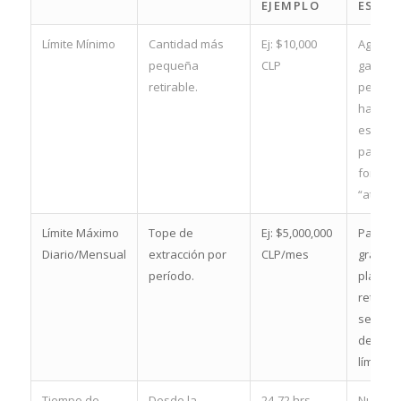
EJEMPLO
ESTRA
Límite Mínimo
Cantidad más
Ej: $10,000
Agrupa
pequeña
CLP
gananc
retirable.
pequeñ
hasta s
este mo
para no
fondos
“atrapa
Límite Máximo
Tope de
Ej: $5,000,000
Para ga
Diario/Mensual
extracción por
CLP/mes
grandes
período.
planific
retiros
secuen
dentro 
límite 
Tiempo de
Desde la
24-72 hrs
Nunca re