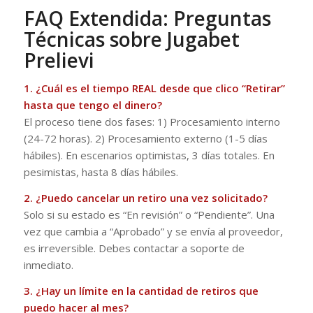
FAQ Extendida: Preguntas
Técnicas sobre Jugabet
Prelievi
1. ¿Cuál es el tiempo REAL desde que clico “Retirar”
hasta que tengo el dinero?
El proceso tiene dos fases: 1) Procesamiento interno
(24-72 horas). 2) Procesamiento externo (1-5 días
hábiles). En escenarios optimistas, 3 días totales. En
pesimistas, hasta 8 días hábiles.
2. ¿Puedo cancelar un retiro una vez solicitado?
Solo si su estado es “En revisión” o “Pendiente”. Una
vez que cambia a “Aprobado” y se envía al proveedor,
es irreversible. Debes contactar a soporte de
inmediato.
3. ¿Hay un límite en la cantidad de retiros que
puedo hacer al mes?