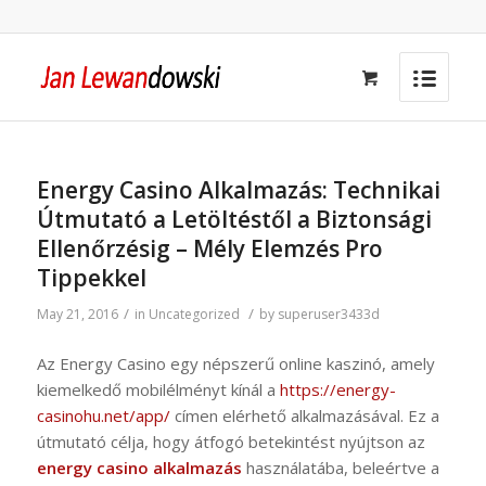
Energy Casino Alkalmazás: Technikai
Útmutató a Letöltéstől a Biztonsági
Ellenőrzésig – Mély Elemzés Pro
Tippekkel
/
/
May 21, 2016
in
Uncategorized
by
superuser3433d
Az Energy Casino egy népszerű online kaszinó, amely
kiemelkedő mobilélményt kínál a
https://energy-
casinohu.net/app/
címen elérhető alkalmazásával. Ez a
útmutató célja, hogy átfogó betekintést nyújtson az
energy casino alkalmazás
használatába, beleértve a