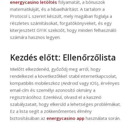
energycasino letöltés
folyamatát, a bónuszok
matematikáját, és a hibaelhárítást. A tartalom a
Protocol L szerint készült, mely magában foglalja a
részletes számításokat, forgatókönyveket, és egy
kiterjesztett GYIK szekciót, hogy minden felhasználó
számára hasznos legyen.
Kezdés előtt: Ellenőrzőlista
Mielőtt elkezdenéd, győződj meg arról, hogy
rendelkezel a következőkkel: stabil internetkapcsolat,
kompatibilis mobileszköz (Android vagy iOS), érvényes
email-cím és személyi azonosító okmány a
regisztrációhoz. Ezenkívül, olvasd el a kaszinó
szabályzatait, hogy elkerüld a lehetséges problémákat.
Ez a lista segít a zökkenőmentes élmény
biztosításában az
energycasino app
használata során.