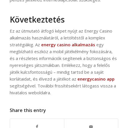
Következtetés
Ez az útmutató átfogó képet nyújt az Energy Casino
alkalmazás használatáról, a letöltéstől a komplex
stratégiákig. Az
energy casino alkalmazás
egy
megbízható eszköz a mobil játékélmény fokozására,
és a részletes információk segítenek a biztonságos és
nyereséges játszmákban. Emlékezz, hogy a felelős
játék kulcsfontosságú – mindig tartsd be a saját
korlátaidat, és élvezd a játékot az
energycasino app
segítségével. További frissítésekért látogass vissza a
hivatalos weboldalra.
Share this entry