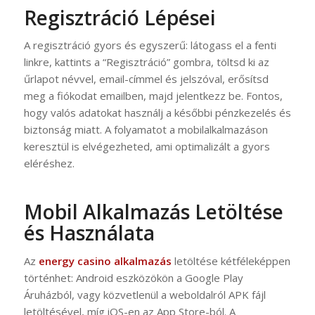
Regisztráció Lépései
A regisztráció gyors és egyszerű: látogass el a fenti
linkre, kattints a “Regisztráció” gombra, töltsd ki az
űrlapot névvel, email-címmel és jelszóval, erősítsd
meg a fiókodat emailben, majd jelentkezz be. Fontos,
hogy valós adatokat használj a későbbi pénzkezelés és
biztonság miatt. A folyamatot a mobilalkalmazáson
keresztül is elvégezheted, ami optimalizált a gyors
eléréshez.
Mobil Alkalmazás Letöltése
és Használata
Az
energy casino alkalmazás
letöltése kétféleképpen
történhet: Android eszközökön a Google Play
Áruházból, vagy közvetlenül a weboldalról APK fájl
letöltésével, míg iOS-en az App Store-ból. A