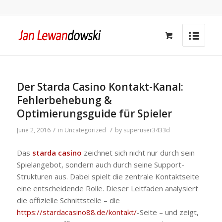
Der Starda Casino Kontakt-Kanal:
Fehlerbehebung &
Optimierungsguide für Spieler
/
/
June 2, 2016
in
Uncategorized
by
superuser3433d
Das
starda casino
zeichnet sich nicht nur durch sein
Spielangebot, sondern auch durch seine Support-
Strukturen aus. Dabei spielt die zentrale Kontaktseite
eine entscheidende Rolle. Dieser Leitfaden analysiert
die offizielle Schnittstelle – die
https://stardacasino88.de/kontakt/
-Seite – und zeigt,