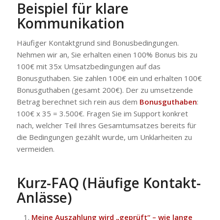
Beispiel für klare
Kommunikation
Häufiger Kontaktgrund sind Bonusbedingungen.
Nehmen wir an, Sie erhalten einen 100% Bonus bis zu
100€ mit 35x Umsatzbedingungen auf das
Bonusguthaben. Sie zahlen 100€ ein und erhalten 100€
Bonusguthaben (gesamt 200€). Der zu umsetzende
Betrag berechnet sich rein aus dem
Bonusguthaben
:
100€ x 35 = 3.500€. Fragen Sie im Support konkret
nach, welcher Teil Ihres Gesamtumsatzes bereits für
die Bedingungen gezählt wurde, um Unklarheiten zu
vermeiden.
Kurz-FAQ (Häufige Kontakt-
Anlässe)
Meine Auszahlung wird „geprüft“ – wie lange